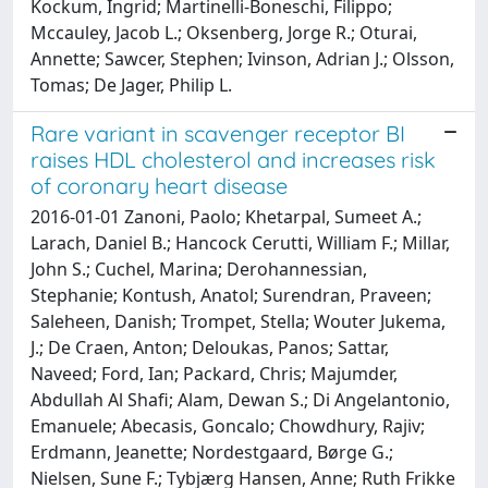
Kockum, Ingrid; Martinelli-Boneschi, Filippo;
Mccauley, Jacob L.; Oksenberg, Jorge R.; Oturai,
Annette; Sawcer, Stephen; Ivinson, Adrian J.; Olsson,
Tomas; De Jager, Philip L.
Rare variant in scavenger receptor BI
raises HDL cholesterol and increases risk
of coronary heart disease
2016-01-01 Zanoni, Paolo; Khetarpal, Sumeet A.;
Larach, Daniel B.; Hancock Cerutti, William F.; Millar,
John S.; Cuchel, Marina; Derohannessian,
Stephanie; Kontush, Anatol; Surendran, Praveen;
Saleheen, Danish; Trompet, Stella; Wouter Jukema,
J.; De Craen, Anton; Deloukas, Panos; Sattar,
Naveed; Ford, Ian; Packard, Chris; Majumder,
Abdullah Al Shafi; Alam, Dewan S.; Di Angelantonio,
Emanuele; Abecasis, Goncalo; Chowdhury, Rajiv;
Erdmann, Jeanette; Nordestgaard, Børge G.;
Nielsen, Sune F.; Tybjærg Hansen, Anne; Ruth Frikke