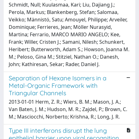
Schmidt, Null; Kuulasmaa, Kari; Liu, Dajiang J.;
Perola, Markus; Blankenberg, Stefan; Salomaa,
Veikko; Männistö, Satu; Amouyel, Philippe; Arveiler,
Dominique; Ferrieres, Jean; Möller Nurasyid,
Martina; Ferrario, MARCO MARIO ANGELO; Kee,
Frank; Willer, Cristen J.; Samani, Nilesh; Schunkert,
Heribert; Butterworth, Adam S.; Howson, Joanna M.
M.; Peloso, Gina M.; Stitziel, Nathan O.; Danesh,
John; Kathiresan, Sekar; Rader, Daniel J.
Separation of Hexane Isomers in a
Metal-Organic Framework with
Triangular Channels
2013-01-01 Herm, Z. R.; Wiers, B. M.; Mason, J. A.;
Van Baten, J. M.; Hudson, M. R.; Zajdel, P.; Brown, C.
M.; Masciocchi, Norberto; Krishna, R.; Long, J. R.
Type III interferons disrupt the lung
epithelial barrier upon viral recognition