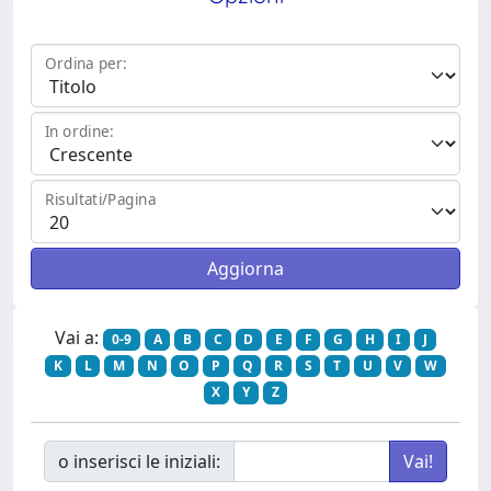
Ordina per:
In ordine:
Risultati/Pagina
Vai a:
0-9
A
B
C
D
E
F
G
H
I
J
K
L
M
N
O
P
Q
R
S
T
U
V
W
X
Y
Z
o inserisci le iniziali: