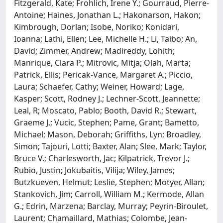
Fitzgerald, Kate; Frohlich, Irene Y.; Gourraud, Pierre-
Antoine; Haines, Jonathan L.; Hakonarson, Hakon;
Kimbrough, Dorlan; Isobe, Noriko; Konidari,
Ioanna; Lathi, Ellen; Lee, Michelle H.; Li, Taibo; An,
David; Zimmer, Andrew; Madireddy, Lohith;
Manrique, Clara P.; Mitrovic, Mitja; Olah, Marta;
Patrick, Ellis; Pericak-Vance, Margaret A.; Piccio,
Laura; Schaefer, Cathy; Weiner, Howard; Lage,
Kasper; Scott, Rodney J.; Lechner-Scott, Jeannette;
Leal, R; Moscato, Pablo; Booth, David R.; Stewart,
Graeme J.; Vucic, Stephen; Pame, Grant; Bametto,
Michael; Mason, Deborah; Griffiths, Lyn; Broadley,
Simon; Tajouri, Lotti; Baxter, Alan; Slee, Mark; Taylor,
Bruce V.; Charlesworth, Jac; Kilpatrick, Trevor J.;
Rubio, Justin; Jokubaitis, Vilija; Wiley, James;
Butzkueven, Helmut; Leslie, Stephen; Motyer, Allan;
Stankovich, Jim; Carroll, William M.; Kermode, Allan
G.; Edrin, Marzena; Barclay, Murray; Peyrin-Biroulet,
Laurent; Chamaillard, Mathias; Colombe, Jean-