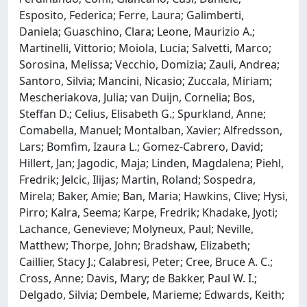
Esposito, Federica; Ferre, Laura; Galimberti,
Daniela; Guaschino, Clara; Leone, Maurizio A.;
Martinelli, Vittorio; Moiola, Lucia; Salvetti, Marco;
Sorosina, Melissa; Vecchio, Domizia; Zauli, Andrea;
Santoro, Silvia; Mancini, Nicasio; Zuccala, Miriam;
Mescheriakova, Julia; van Duijn, Cornelia; Bos,
Steffan D.; Celius, Elisabeth G.; Spurkland, Anne;
Comabella, Manuel; Montalban, Xavier; Alfredsson,
Lars; Bomfim, Izaura L.; Gomez-Cabrero, David;
Hillert, Jan; Jagodic, Maja; Linden, Magdalena; Piehl,
Fredrik; Jelcic, Ilijas; Martin, Roland; Sospedra,
Mirela; Baker, Amie; Ban, Maria; Hawkins, Clive; Hysi,
Pirro; Kalra, Seema; Karpe, Fredrik; Khadake, Jyoti;
Lachance, Genevieve; Molyneux, Paul; Neville,
Matthew; Thorpe, John; Bradshaw, Elizabeth;
Caillier, Stacy J.; Calabresi, Peter; Cree, Bruce A. C.;
Cross, Anne; Davis, Mary; de Bakker, Paul W. I.;
Delgado, Silvia; Dembele, Marieme; Edwards, Keith;