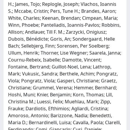
H.; James, Tojo; Replogle, Joseph; Vlachos, Ioannis
S.; Mccabe, Cristin; Pers, Tune H.; Brandes, Aaron;
White, Charles; Keenan, Brendan; Cimpean, Maria;
Winn, Phoebe; Panteliadis, Ioannis-Pavlos; Robbins,
Allison; Andlauer, Till F. M.; Zarzycki, Onigiusz;
Dubois, Bénédicte; Goris, An; Sondergaard, Helle
Bach; Sellebjerg, Finn; Sorensen, Per Soelberg;
Ullum, Henrik; Thorner, Lise Wegner; Saarela, Janna;
Cournu-Rebeix, Isabelle; Damotte, Vincent;
Fontaine, Bertrand; Guillot-Noel, Lena; Lathrop,
Mark; Vukusic, Sandra; Berthele, Achim; Pongratz,
Viola; Pongratz, Viola; Gasperi, Christiane; Graetz,
Christiane; Grummel, Verena; Hemmer, Bernhard;
Hoshi, Muni; Knier, Benjamin; Korn, Thomas; Lill,
Christina M.; Luessi, Felix; Muehlau, Mark; Zipp,
Frauke; Dardiotis, Efthimios; Agliardi, Cristina;
Amoroso, Antonio; Barizzone, Nadia; Benedetti,
Maria D.; Bernardinelli, Luisa; Cavalla, Paola; Clarelli,
Ferdinando; Comi, Giancarlo; Cusi, Daniele;