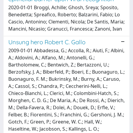
2020-01-01 Broggi, Achille; Ghosh, Sreya; Sposito,
Benedetta; Spreafico, Roberto; Balzarini, Fabio; Lo
Cascio, Antonino; Clementi, Nicola; De Santis, Maria;
Mancini, Nicasio; Granucci, Francesca; Zanoni, Ivan
Unsung hero Robert C. Gallo
2009-01-01 Abbadessa, G.; Accolla, R.; Aiuti, F.; Albini,
A.; Aldovini, A.; Alfano, M.; Antonelli, G.;
Bartholomew, C.; Bentwich, Z.; Bertazzoni, U.;
Berzofsky, J. A.; Biberfeld, P.; Boeri, E.; Buonaguro, L.;
Buonaguro, F. M.; Bukrinsky, M.; Burny, A.; Caruso,
A.; Cassol, S.; Chandra, P.; Ceccherini-Nelli, L.;
Chieco-Bianchi, L.; Clerici, M.; Colombini-Hatch, S.;
Morghen, C. D. G.; De Maria, A.; De Rossi, A.; Dierich,
M.; Della-Favera, R.; Dolei, A.; Douek, D.; Erfle, V.;
Felber, B.; Fiorentini, S.; Franchini, G.; Gershoni, J. M.;
Gotch, F.; Green, P.; Greene, W. C.; Hall, W.;
Haseltine, W.; Jacobson, S.; Kallings, L. O.;