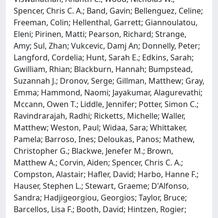
Spencer, Chris C. A.; Band, Gavin; Bellenguez, Celine;
Freeman, Colin; Hellenthal, Garrett; Giannoulatou,
Eleni; Pirinen, Matti; Pearson, Richard; Strange,
Amy; Sul, Zhan; Vukcevic, Damj An; Donnelly, Peter;
Langford, Cordelia; Hunt, Sarah E.; Edkins, Sarah;
Gwilliam, Rhian; Blackburn, Hannah; Bumpstead,
Suzannah J.; Dronov, Serge; Gillman, Matthew; Gray,
Emma; Hammond, Naomi; Jayakumar, Alagurevathi;
Mccann, Owen T.; Liddle, Jennifer; Potter, Simon C.;
Ravindrarajah, Radhi; Ricketts, Michelle; Waller,
Matthew; Weston, Paul; Widaa, Sara; Whittaker,
Pamela; Barroso, Ines; Deloukas, Panos; Mathew,
Christopher G.; Blackwe, Jenefer M.; Brown,
Matthew A.; Corvin, Aiden; Spencer, Chris C. A.;
Compston, Alastair; Hafler, David; Harbo, Hanne F.;
Hauser, Stephen L.; Stewart, Graeme; D'Alfonso,
Sandra; Hadjigeorgiou, Georgios; Taylor, Bruce;
Barcellos, Lisa F.; Booth, David; Hintzen, Rogier;