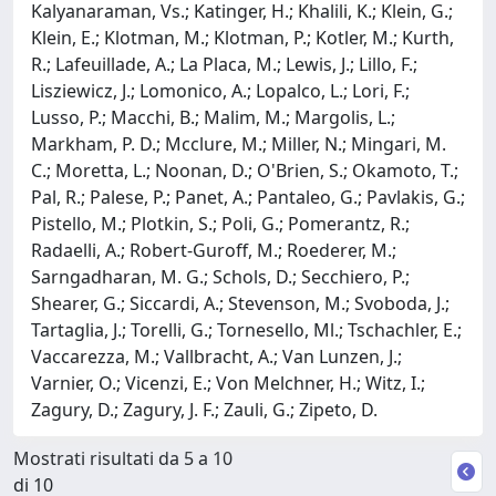
Kalyanaraman, Vs.; Katinger, H.; Khalili, K.; Klein, G.;
Klein, E.; Klotman, M.; Klotman, P.; Kotler, M.; Kurth,
R.; Lafeuillade, A.; La Placa, M.; Lewis, J.; Lillo, F.;
Lisziewicz, J.; Lomonico, A.; Lopalco, L.; Lori, F.;
Lusso, P.; Macchi, B.; Malim, M.; Margolis, L.;
Markham, P. D.; Mcclure, M.; Miller, N.; Mingari, M.
C.; Moretta, L.; Noonan, D.; O'Brien, S.; Okamoto, T.;
Pal, R.; Palese, P.; Panet, A.; Pantaleo, G.; Pavlakis, G.;
Pistello, M.; Plotkin, S.; Poli, G.; Pomerantz, R.;
Radaelli, A.; Robert-Guroff, M.; Roederer, M.;
Sarngadharan, M. G.; Schols, D.; Secchiero, P.;
Shearer, G.; Siccardi, A.; Stevenson, M.; Svoboda, J.;
Tartaglia, J.; Torelli, G.; Tornesello, Ml.; Tschachler, E.;
Vaccarezza, M.; Vallbracht, A.; Van Lunzen, J.;
Varnier, O.; Vicenzi, E.; Von Melchner, H.; Witz, I.;
Zagury, D.; Zagury, J. F.; Zauli, G.; Zipeto, D.
Mostrati risultati da 5 a 10
di 10