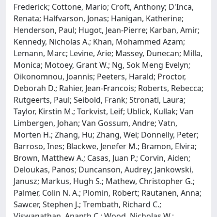
Frederick; Cottone, Mario; Croft, Anthony; D'Inca,
Renata; Halfvarson, Jonas; Hanigan, Katherine;
Henderson, Paul; Hugot, Jean-Pierre; Karban, Amir;
Kennedy, Nicholas A.; Khan, Mohammed Azam;
Lemann, Marc; Levine, Arie; Massey, Dunecan; Milla,
Monica; Motoey, Grant W.; Ng, Sok Meng Evelyn;
Oikonomnou, Joannis; Peeters, Harald; Proctor,
Deborah D.; Rahier, Jean-Francois; Roberts, Rebecca;
Rutgeerts, Paul; Seibold, Frank; Stronati, Laura;
Taylor, Kirstin M.; Torkvist, Leif; Ublick, Kullak; Van
Limbergen, Johan; Van Gossum, Andre; Vatn,
Morten H.; Zhang, Hu; Zhang, Wei; Donnelly, Peter;
Barroso, Ines; Blackwe, Jenefer M.; Bramon, Elvira;
Brown, Matthew A.; Casas, Juan P.; Corvin, Aiden;
Deloukas, Panos; Duncanson, Audrey; Jankowski,
Janusz; Markus, Hugh S.; Mathew, Christopher G.;
Palmer, Colin N. A.; Plomin, Robert; Rautanen, Anna;
Sawcer, Stephen J.; Trembath, Richard C.;
Viswanathan, Ananth C.; Wood, Nicholas W.;