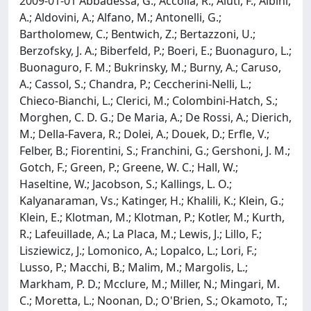
2009-01-01 Abbadessa, G.; Accolla, R.; Aiuti, F.; Albini,
A.; Aldovini, A.; Alfano, M.; Antonelli, G.;
Bartholomew, C.; Bentwich, Z.; Bertazzoni, U.;
Berzofsky, J. A.; Biberfeld, P.; Boeri, E.; Buonaguro, L.;
Buonaguro, F. M.; Bukrinsky, M.; Burny, A.; Caruso,
A.; Cassol, S.; Chandra, P.; Ceccherini-Nelli, L.;
Chieco-Bianchi, L.; Clerici, M.; Colombini-Hatch, S.;
Morghen, C. D. G.; De Maria, A.; De Rossi, A.; Dierich,
M.; Della-Favera, R.; Dolei, A.; Douek, D.; Erfle, V.;
Felber, B.; Fiorentini, S.; Franchini, G.; Gershoni, J. M.;
Gotch, F.; Green, P.; Greene, W. C.; Hall, W.;
Haseltine, W.; Jacobson, S.; Kallings, L. O.;
Kalyanaraman, Vs.; Katinger, H.; Khalili, K.; Klein, G.;
Klein, E.; Klotman, M.; Klotman, P.; Kotler, M.; Kurth,
R.; Lafeuillade, A.; La Placa, M.; Lewis, J.; Lillo, F.;
Lisziewicz, J.; Lomonico, A.; Lopalco, L.; Lori, F.;
Lusso, P.; Macchi, B.; Malim, M.; Margolis, L.;
Markham, P. D.; Mcclure, M.; Miller, N.; Mingari, M.
C.; Moretta, L.; Noonan, D.; O'Brien, S.; Okamoto, T.;