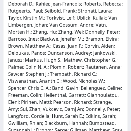
Deborah D.; Rahier, Jean-Francois; Roberts, Rebecca;
Rutgeerts, Paul; Seibold, Frank; Stronati, Laura;
Taylor, Kirstin M.; Torkvist, Leif; Ublick, Kullak; Van
Limbergen, Johan; Van Gossum, Andre; Vatn,
Morten H.; Zhang, Hu; Zhang, Wei; Donnelly, Peter;
Barroso, Ines; Blackwe, Jenefer M.; Bramon, Elvira;
Brown, Matthew A.; Casas, Juan P.; Corvin, Aiden;
Deloukas, Panos; Duncanson, Audrey; Jankowski,
Janusz; Markus, Hugh S.; Mathew, Christopher G.;
Palmer, Colin N. A.; Plomin, Robert; Rautanen, Anna;
Sawcer, Stephen J.; Trembath, Richard C.;
Viswanathan, Ananth C.; Wood, Nicholas W.;
Spencer, Chris C. A.; Band, Gavin; Bellenguez, Celine;
Freeman, Colin; Hellenthal, Garrett; Giannoulatou,
Eleni; Pirinen, Matti; Pearson, Richard; Strange,
Amy; Sul, Zhan; Vukcevic, Damj An; Donnelly, Peter;
Langford, Cordelia; Hunt, Sarah E.; Edkins, Sarah;
Gwilliam, Rhian; Blackburn, Hannah; Bumpstead,
Suzannah J.; Dronov, Serge; Gillman, Matthew; Gray,