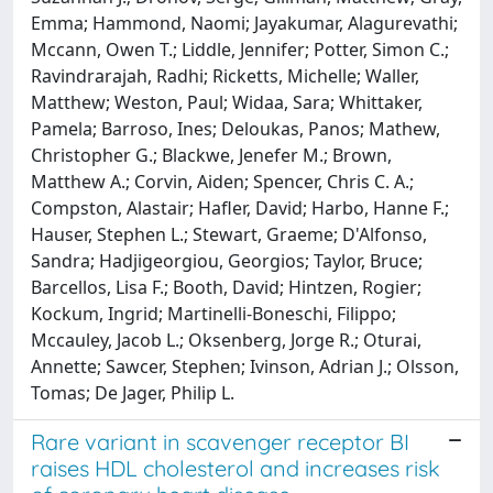
Emma; Hammond, Naomi; Jayakumar, Alagurevathi;
Mccann, Owen T.; Liddle, Jennifer; Potter, Simon C.;
Ravindrarajah, Radhi; Ricketts, Michelle; Waller,
Matthew; Weston, Paul; Widaa, Sara; Whittaker,
Pamela; Barroso, Ines; Deloukas, Panos; Mathew,
Christopher G.; Blackwe, Jenefer M.; Brown,
Matthew A.; Corvin, Aiden; Spencer, Chris C. A.;
Compston, Alastair; Hafler, David; Harbo, Hanne F.;
Hauser, Stephen L.; Stewart, Graeme; D'Alfonso,
Sandra; Hadjigeorgiou, Georgios; Taylor, Bruce;
Barcellos, Lisa F.; Booth, David; Hintzen, Rogier;
Kockum, Ingrid; Martinelli-Boneschi, Filippo;
Mccauley, Jacob L.; Oksenberg, Jorge R.; Oturai,
Annette; Sawcer, Stephen; Ivinson, Adrian J.; Olsson,
Tomas; De Jager, Philip L.
Rare variant in scavenger receptor BI
raises HDL cholesterol and increases risk