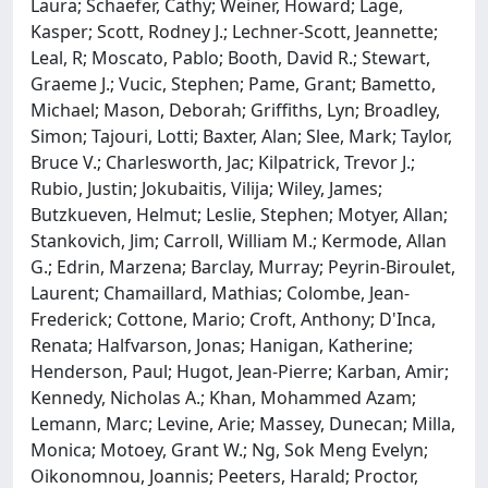
Laura; Schaefer, Cathy; Weiner, Howard; Lage,
Kasper; Scott, Rodney J.; Lechner-Scott, Jeannette;
Leal, R; Moscato, Pablo; Booth, David R.; Stewart,
Graeme J.; Vucic, Stephen; Pame, Grant; Bametto,
Michael; Mason, Deborah; Griffiths, Lyn; Broadley,
Simon; Tajouri, Lotti; Baxter, Alan; Slee, Mark; Taylor,
Bruce V.; Charlesworth, Jac; Kilpatrick, Trevor J.;
Rubio, Justin; Jokubaitis, Vilija; Wiley, James;
Butzkueven, Helmut; Leslie, Stephen; Motyer, Allan;
Stankovich, Jim; Carroll, William M.; Kermode, Allan
G.; Edrin, Marzena; Barclay, Murray; Peyrin-Biroulet,
Laurent; Chamaillard, Mathias; Colombe, Jean-
Frederick; Cottone, Mario; Croft, Anthony; D'Inca,
Renata; Halfvarson, Jonas; Hanigan, Katherine;
Henderson, Paul; Hugot, Jean-Pierre; Karban, Amir;
Kennedy, Nicholas A.; Khan, Mohammed Azam;
Lemann, Marc; Levine, Arie; Massey, Dunecan; Milla,
Monica; Motoey, Grant W.; Ng, Sok Meng Evelyn;
Oikonomnou, Joannis; Peeters, Harald; Proctor,