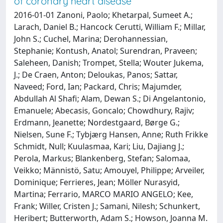
of coronary heart disease
2016-01-01 Zanoni, Paolo; Khetarpal, Sumeet A.;
Larach, Daniel B.; Hancock Cerutti, William F.; Millar,
John S.; Cuchel, Marina; Derohannessian,
Stephanie; Kontush, Anatol; Surendran, Praveen;
Saleheen, Danish; Trompet, Stella; Wouter Jukema,
J.; De Craen, Anton; Deloukas, Panos; Sattar,
Naveed; Ford, Ian; Packard, Chris; Majumder,
Abdullah Al Shafi; Alam, Dewan S.; Di Angelantonio,
Emanuele; Abecasis, Goncalo; Chowdhury, Rajiv;
Erdmann, Jeanette; Nordestgaard, Børge G.;
Nielsen, Sune F.; Tybjærg Hansen, Anne; Ruth Frikke
Schmidt, Null; Kuulasmaa, Kari; Liu, Dajiang J.;
Perola, Markus; Blankenberg, Stefan; Salomaa,
Veikko; Männistö, Satu; Amouyel, Philippe; Arveiler,
Dominique; Ferrieres, Jean; Möller Nurasyid,
Martina; Ferrario, MARCO MARIO ANGELO; Kee,
Frank; Willer, Cristen J.; Samani, Nilesh; Schunkert,
Heribert; Butterworth, Adam S.; Howson, Joanna M.