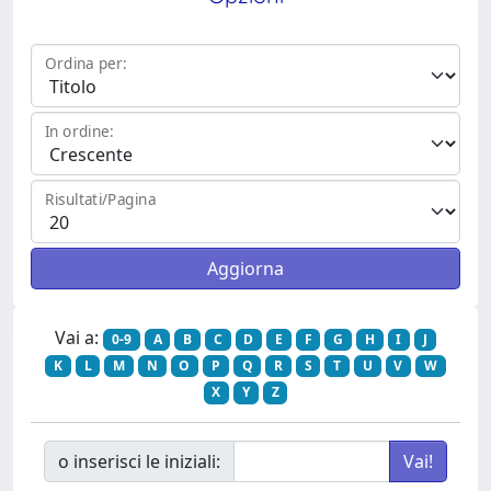
Ordina per:
In ordine:
Risultati/Pagina
Vai a:
0-9
A
B
C
D
E
F
G
H
I
J
K
L
M
N
O
P
Q
R
S
T
U
V
W
X
Y
Z
o inserisci le iniziali: