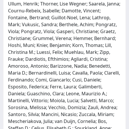
Ullum, Henrik; Thorner, Lise Wegner; Saarela, Janna;
Cournu-Rebeix, Isabelle; Damotte, Vincent;
Fontaine, Bertrand; Guillot-Noel, Lena; Lathrop,
Mark; Vukusic, Sandra; Berthele, Achim; Pongratz,
Viola; Pongratz, Viola; Gasperi, Christiane; Graetz,
Christiane; Grummel, Verena; Hemmer, Bernhard;
Hoshi, Muni; Knier, Benjamin; Korn, Thomas; Lill,
Christina M.; Luessi, Felix; Muehlau, Mark; Zipp,
Frauke; Dardiotis, Efthimios; Agliardi, Cristina;
Amoroso, Antonio; Barizzone, Nadia; Benedetti,
Maria D.; Bernardinelli, Luisa; Cavalla, Paola; Clarelli,
Ferdinando; Comi, Giancarlo; Cusi, Daniele;
Esposito, Federica; Ferre, Laura; Galimberti,
Daniela; Guaschino, Clara; Leone, Maurizio A.;
Martinelli, Vittorio; Moiola, Lucia; Salvetti, Marco;
Sorosina, Melissa; Vecchio, Domizia; Zauli, Andrea;
Santoro, Silvia; Mancini, Nicasio; Zuccala, Miriam;
Mescheriakova, Julia; van Duijn, Cornelia; Bos,
Steffan D.; Celius, Elisabeth G.; Spurkland, Anne;