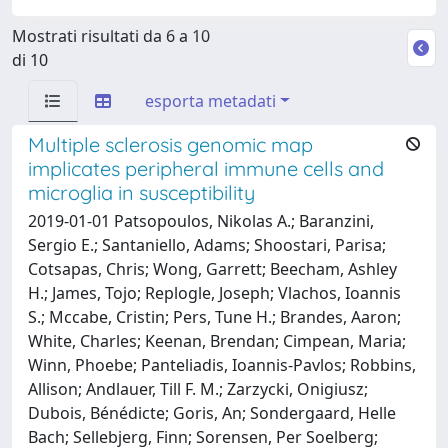
Mostrati risultati da 6 a 10
di 10
esporta metadati
Multiple sclerosis genomic map
implicates peripheral immune cells and
microglia in susceptibility
2019-01-01 Patsopoulos, Nikolas A.; Baranzini,
Sergio E.; Santaniello, Adams; Shoostari, Parisa;
Cotsapas, Chris; Wong, Garrett; Beecham, Ashley
H.; James, Tojo; Replogle, Joseph; Vlachos, Ioannis
S.; Mccabe, Cristin; Pers, Tune H.; Brandes, Aaron;
White, Charles; Keenan, Brendan; Cimpean, Maria;
Winn, Phoebe; Panteliadis, Ioannis-Pavlos; Robbins,
Allison; Andlauer, Till F. M.; Zarzycki, Onigiusz;
Dubois, Bénédicte; Goris, An; Sondergaard, Helle
Bach; Sellebjerg, Finn; Sorensen, Per Soelberg;