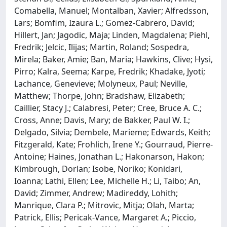
Comabella, Manuel; Montalban, Xavier; Alfredsson,
Lars; Bomfim, Izaura L.; Gomez-Cabrero, David;
Hillert, Jan; Jagodic, Maja; Linden, Magdalena; Piehl,
Fredrik; Jelcic, Ilijas; Martin, Roland; Sospedra,
Mirela; Baker, Amie; Ban, Maria; Hawkins, Clive; Hysi,
Pirro; Kalra, Seema; Karpe, Fredrik; Khadake, Jyoti;
Lachance, Genevieve; Molyneux, Paul; Neville,
Matthew; Thorpe, John; Bradshaw, Elizabeth;
Caillier, Stacy J.; Calabresi, Peter; Cree, Bruce A. C.;
Cross, Anne; Davis, Mary; de Bakker, Paul W. I.;
Delgado, Silvia; Dembele, Marieme; Edwards, Keith;
Fitzgerald, Kate; Frohlich, Irene Y.; Gourraud, Pierre-
Antoine; Haines, Jonathan L.; Hakonarson, Hakon;
Kimbrough, Dorlan; Isobe, Noriko; Konidari,
Ioanna; Lathi, Ellen; Lee, Michelle H.; Li, Taibo; An,
David; Zimmer, Andrew; Madireddy, Lohith;
Manrique, Clara P.; Mitrovic, Mitja; Olah, Marta;
Patrick, Ellis; Pericak-Vance, Margaret A.; Piccio,