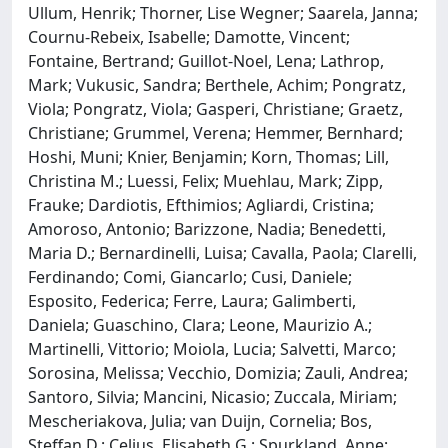
Ullum, Henrik; Thorner, Lise Wegner; Saarela, Janna;
Cournu-Rebeix, Isabelle; Damotte, Vincent;
Fontaine, Bertrand; Guillot-Noel, Lena; Lathrop,
Mark; Vukusic, Sandra; Berthele, Achim; Pongratz,
Viola; Pongratz, Viola; Gasperi, Christiane; Graetz,
Christiane; Grummel, Verena; Hemmer, Bernhard;
Hoshi, Muni; Knier, Benjamin; Korn, Thomas; Lill,
Christina M.; Luessi, Felix; Muehlau, Mark; Zipp,
Frauke; Dardiotis, Efthimios; Agliardi, Cristina;
Amoroso, Antonio; Barizzone, Nadia; Benedetti,
Maria D.; Bernardinelli, Luisa; Cavalla, Paola; Clarelli,
Ferdinando; Comi, Giancarlo; Cusi, Daniele;
Esposito, Federica; Ferre, Laura; Galimberti,
Daniela; Guaschino, Clara; Leone, Maurizio A.;
Martinelli, Vittorio; Moiola, Lucia; Salvetti, Marco;
Sorosina, Melissa; Vecchio, Domizia; Zauli, Andrea;
Santoro, Silvia; Mancini, Nicasio; Zuccala, Miriam;
Mescheriakova, Julia; van Duijn, Cornelia; Bos,
Steffan D.; Celius, Elisabeth G.; Spurkland, Anne;