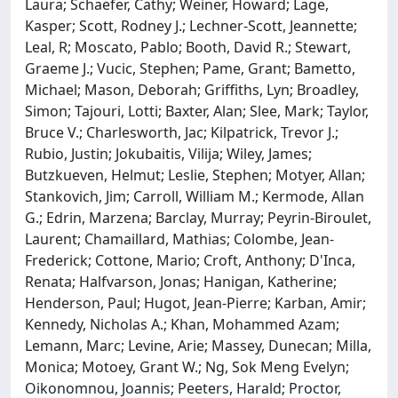
Laura; Schaefer, Cathy; Weiner, Howard; Lage,
Kasper; Scott, Rodney J.; Lechner-Scott, Jeannette;
Leal, R; Moscato, Pablo; Booth, David R.; Stewart,
Graeme J.; Vucic, Stephen; Pame, Grant; Bametto,
Michael; Mason, Deborah; Griffiths, Lyn; Broadley,
Simon; Tajouri, Lotti; Baxter, Alan; Slee, Mark; Taylor,
Bruce V.; Charlesworth, Jac; Kilpatrick, Trevor J.;
Rubio, Justin; Jokubaitis, Vilija; Wiley, James;
Butzkueven, Helmut; Leslie, Stephen; Motyer, Allan;
Stankovich, Jim; Carroll, William M.; Kermode, Allan
G.; Edrin, Marzena; Barclay, Murray; Peyrin-Biroulet,
Laurent; Chamaillard, Mathias; Colombe, Jean-
Frederick; Cottone, Mario; Croft, Anthony; D'Inca,
Renata; Halfvarson, Jonas; Hanigan, Katherine;
Henderson, Paul; Hugot, Jean-Pierre; Karban, Amir;
Kennedy, Nicholas A.; Khan, Mohammed Azam;
Lemann, Marc; Levine, Arie; Massey, Dunecan; Milla,
Monica; Motoey, Grant W.; Ng, Sok Meng Evelyn;
Oikonomnou, Joannis; Peeters, Harald; Proctor,