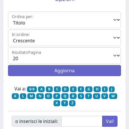
Ordina per:
In ordine:
Risultati/Pagina
Vai a:
0-9
A
B
C
D
E
F
G
H
I
J
K
L
M
N
O
P
Q
R
S
T
U
V
W
X
Y
Z
o inserisci le iniziali: