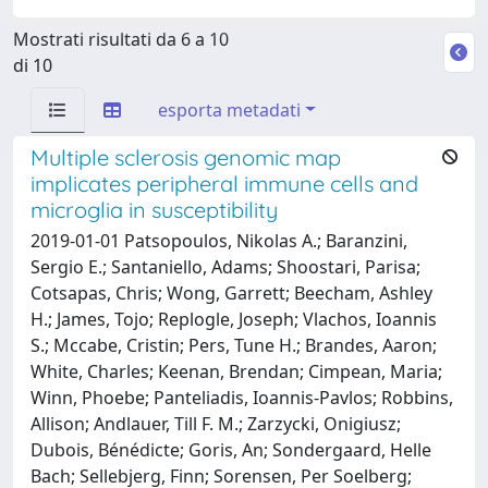
Mostrati risultati da 6 a 10
di 10
esporta metadati
Multiple sclerosis genomic map
implicates peripheral immune cells and
microglia in susceptibility
2019-01-01 Patsopoulos, Nikolas A.; Baranzini,
Sergio E.; Santaniello, Adams; Shoostari, Parisa;
Cotsapas, Chris; Wong, Garrett; Beecham, Ashley
H.; James, Tojo; Replogle, Joseph; Vlachos, Ioannis
S.; Mccabe, Cristin; Pers, Tune H.; Brandes, Aaron;
White, Charles; Keenan, Brendan; Cimpean, Maria;
Winn, Phoebe; Panteliadis, Ioannis-Pavlos; Robbins,
Allison; Andlauer, Till F. M.; Zarzycki, Onigiusz;
Dubois, Bénédicte; Goris, An; Sondergaard, Helle
Bach; Sellebjerg, Finn; Sorensen, Per Soelberg;