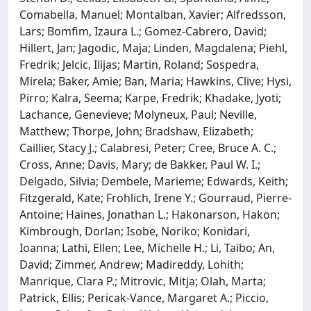
Comabella, Manuel; Montalban, Xavier; Alfredsson,
Lars; Bomfim, Izaura L.; Gomez-Cabrero, David;
Hillert, Jan; Jagodic, Maja; Linden, Magdalena; Piehl,
Fredrik; Jelcic, Ilijas; Martin, Roland; Sospedra,
Mirela; Baker, Amie; Ban, Maria; Hawkins, Clive; Hysi,
Pirro; Kalra, Seema; Karpe, Fredrik; Khadake, Jyoti;
Lachance, Genevieve; Molyneux, Paul; Neville,
Matthew; Thorpe, John; Bradshaw, Elizabeth;
Caillier, Stacy J.; Calabresi, Peter; Cree, Bruce A. C.;
Cross, Anne; Davis, Mary; de Bakker, Paul W. I.;
Delgado, Silvia; Dembele, Marieme; Edwards, Keith;
Fitzgerald, Kate; Frohlich, Irene Y.; Gourraud, Pierre-
Antoine; Haines, Jonathan L.; Hakonarson, Hakon;
Kimbrough, Dorlan; Isobe, Noriko; Konidari,
Ioanna; Lathi, Ellen; Lee, Michelle H.; Li, Taibo; An,
David; Zimmer, Andrew; Madireddy, Lohith;
Manrique, Clara P.; Mitrovic, Mitja; Olah, Marta;
Patrick, Ellis; Pericak-Vance, Margaret A.; Piccio,