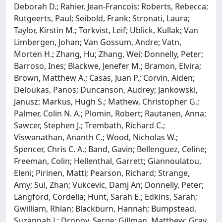
Deborah D.; Rahier, Jean-Francois; Roberts, Rebecca;
Rutgeerts, Paul; Seibold, Frank; Stronati, Laura;
Taylor, Kirstin M.; Torkvist, Leif; Ublick, Kullak; Van
Limbergen, Johan; Van Gossum, Andre; Vatn,
Morten H.; Zhang, Hu; Zhang, Wei; Donnelly, Peter;
Barroso, Ines; Blackwe, Jenefer M.; Bramon, Elvira;
Brown, Matthew A.; Casas, Juan P.; Corvin, Aiden;
Deloukas, Panos; Duncanson, Audrey; Jankowski,
Janusz; Markus, Hugh S.; Mathew, Christopher G.;
Palmer, Colin N. A.; Plomin, Robert; Rautanen, Anna;
Sawcer, Stephen J.; Trembath, Richard C.;
Viswanathan, Ananth C.; Wood, Nicholas W.;
Spencer, Chris C. A.; Band, Gavin; Bellenguez, Celine;
Freeman, Colin; Hellenthal, Garrett; Giannoulatou,
Eleni; Pirinen, Matti; Pearson, Richard; Strange,
Amy; Sul, Zhan; Vukcevic, Damj An; Donnelly, Peter;
Langford, Cordelia; Hunt, Sarah E.; Edkins, Sarah;
Gwilliam, Rhian; Blackburn, Hannah; Bumpstead,
Suzannah J.; Dronov, Serge; Gillman, Matthew; Gray,