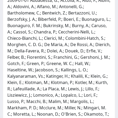
2009-01-01 Abbadessa, G.; Accolla, R.; Aiuti, F.; Albini,
A.; Aldovini, A.; Alfano, M.; Antonelli, G.;
Bartholomew, C.; Bentwich, Z.; Bertazzoni, U.;
Berzofsky, J. A.; Biberfeld, P.; Boeri, E.; Buonaguro, L.;
Buonaguro, F. M.; Bukrinsky, M.; Burny, A.; Caruso,
A.; Cassol, S.; Chandra, P.; Ceccherini-Nelli, L.;
Chieco-Bianchi, L.; Clerici, M.; Colombini-Hatch, S.;
Morghen, C. D. G.; De Maria, A.; De Rossi, A.; Dierich,
M.; Della-Favera, R.; Dolei, A.; Douek, D.; Erfle, V.;
Felber, B.; Fiorentini, S.; Franchini, G.; Gershoni, J. M.;
Gotch, F.; Green, P.; Greene, W. C.; Hall, W.;
Haseltine, W.; Jacobson, S.; Kallings, L. O.;
Kalyanaraman, Vs.; Katinger, H.; Khalili, K.; Klein, G.;
Klein, E.; Klotman, M.; Klotman, P.; Kotler, M.; Kurth,
R.; Lafeuillade, A.; La Placa, M.; Lewis, J.; Lillo, F.;
Lisziewicz, J.; Lomonico, A.; Lopalco, L.; Lori, F.;
Lusso, P.; Macchi, B.; Malim, M.; Margolis, L.;
Markham, P. D.; Mcclure, M.; Miller, N.; Mingari, M.
C.; Moretta, L.; Noonan, D.; O'Brien, S.; Okamoto, T.;