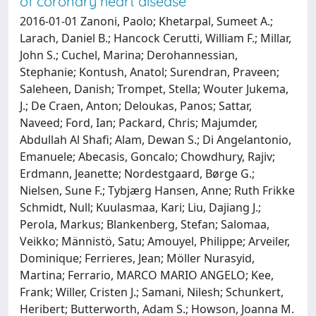
of coronary heart disease
2016-01-01 Zanoni, Paolo; Khetarpal, Sumeet A.;
Larach, Daniel B.; Hancock Cerutti, William F.; Millar,
John S.; Cuchel, Marina; Derohannessian,
Stephanie; Kontush, Anatol; Surendran, Praveen;
Saleheen, Danish; Trompet, Stella; Wouter Jukema,
J.; De Craen, Anton; Deloukas, Panos; Sattar,
Naveed; Ford, Ian; Packard, Chris; Majumder,
Abdullah Al Shafi; Alam, Dewan S.; Di Angelantonio,
Emanuele; Abecasis, Goncalo; Chowdhury, Rajiv;
Erdmann, Jeanette; Nordestgaard, Børge G.;
Nielsen, Sune F.; Tybjærg Hansen, Anne; Ruth Frikke
Schmidt, Null; Kuulasmaa, Kari; Liu, Dajiang J.;
Perola, Markus; Blankenberg, Stefan; Salomaa,
Veikko; Männistö, Satu; Amouyel, Philippe; Arveiler,
Dominique; Ferrieres, Jean; Möller Nurasyid,
Martina; Ferrario, MARCO MARIO ANGELO; Kee,
Frank; Willer, Cristen J.; Samani, Nilesh; Schunkert,
Heribert; Butterworth, Adam S.; Howson, Joanna M.