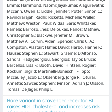
Emma; Hammond, Naomi; Jayakumar, Alagurevathi;
Mccann, Owen T.; Liddle, Jennifer; Potter, Simon C.;
Ravindrarajah, Radhi; Ricketts, Michelle; Waller,
Matthew; Weston, Paul; Widaa, Sara; Whittaker,
Pamela; Barroso, Ines; Deloukas, Panos; Mathew,
Christopher G.; Blackwe, Jenefer M.; Brown,
Matthew A.; Corvin, Aiden; Spencer, Chris C. A.;
Compston, Alastair; Hafler, David; Harbo, Hanne F.;
Hauser, Stephen L.; Stewart, Graeme; D'Alfonso,
Sandra; Hadjigeorgiou, Georgios; Taylor, Bruce;
Barcellos, Lisa F.; Booth, David; Hintzen, Rogier;
Kockum, Ingrid; Martinelli-Boneschi, Filippo;
Mccauley, Jacob L.; Oksenberg, Jorge R.; Oturai,
Annette; Sawcer, Stephen; Ivinson, Adrian J.; Olsson,
Tomas; De Jager, Philip L.
Rare variant in scavenger receptor BI
raises HDL cholesterol and increases risk