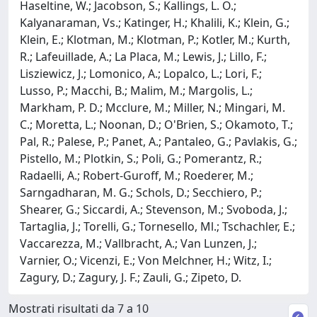
Haseltine, W.; Jacobson, S.; Kallings, L. O.;
Kalyanaraman, Vs.; Katinger, H.; Khalili, K.; Klein, G.;
Klein, E.; Klotman, M.; Klotman, P.; Kotler, M.; Kurth,
R.; Lafeuillade, A.; La Placa, M.; Lewis, J.; Lillo, F.;
Lisziewicz, J.; Lomonico, A.; Lopalco, L.; Lori, F.;
Lusso, P.; Macchi, B.; Malim, M.; Margolis, L.;
Markham, P. D.; Mcclure, M.; Miller, N.; Mingari, M.
C.; Moretta, L.; Noonan, D.; O'Brien, S.; Okamoto, T.;
Pal, R.; Palese, P.; Panet, A.; Pantaleo, G.; Pavlakis, G.;
Pistello, M.; Plotkin, S.; Poli, G.; Pomerantz, R.;
Radaelli, A.; Robert-Guroff, M.; Roederer, M.;
Sarngadharan, M. G.; Schols, D.; Secchiero, P.;
Shearer, G.; Siccardi, A.; Stevenson, M.; Svoboda, J.;
Tartaglia, J.; Torelli, G.; Tornesello, Ml.; Tschachler, E.;
Vaccarezza, M.; Vallbracht, A.; Van Lunzen, J.;
Varnier, O.; Vicenzi, E.; Von Melchner, H.; Witz, I.;
Zagury, D.; Zagury, J. F.; Zauli, G.; Zipeto, D.
Mostrati risultati da 7 a 10