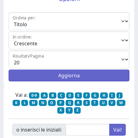
Ordina per:
In ordine:
Risultati/Pagina
Vai a:
0-9
A
B
C
D
E
F
G
H
I
J
K
L
M
N
O
P
Q
R
S
T
U
V
W
X
Y
Z
o inserisci le iniziali: