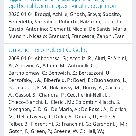
epithelial barrier upon viral recognition
2020-01-01 Broggi, Achille; Ghosh, Sreya; Sposito,
Benedetta; Spreafico, Roberto; Balzarini, Fabio; Lo
Cascio, Antonino; Clementi, Nicola; De Santis, Maria;
Mancini, Nicasio; Granucci, Francesca; Zanoni, Ivan
Unsung hero Robert C. Gallo
2009-01-01 Abbadessa, G.; Accolla, R.; Aiuti, F.; Albini,
A.; Aldovini, A.; Alfano, M.; Antonelli, G.;
Bartholomew, C.; Bentwich, Z.; Bertazzoni, U.;
Berzofsky, J. A.; Biberfeld, P.; Boeri, E.; Buonaguro, L.;
Buonaguro, F. M.; Bukrinsky, M.; Burny, A.; Caruso,
A.; Cassol, S.; Chandra, P.; Ceccherini-Nelli, L.;
Chieco-Bianchi, L.; Clerici, M.; Colombini-Hatch, S.;
Morghen, C. D. G.; De Maria, A.; De Rossi, A.; Dierich,
M.; Della-Favera, R.; Dolei, A.; Douek, D.; Erfle, V.;
Felber, B.; Fiorentini, S.; Franchini, G.; Gershoni, J. M.;
Gotch, F.; Green, P.; Greene, W. C.; Hall, W.;