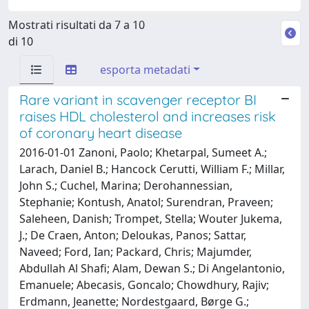
Mostrati risultati da 7 a 10
di 10
esporta metadati
Rare variant in scavenger receptor BI
raises HDL cholesterol and increases risk
of coronary heart disease
2016-01-01 Zanoni, Paolo; Khetarpal, Sumeet A.;
Larach, Daniel B.; Hancock Cerutti, William F.; Millar,
John S.; Cuchel, Marina; Derohannessian,
Stephanie; Kontush, Anatol; Surendran, Praveen;
Saleheen, Danish; Trompet, Stella; Wouter Jukema,
J.; De Craen, Anton; Deloukas, Panos; Sattar,
Naveed; Ford, Ian; Packard, Chris; Majumder,
Abdullah Al Shafi; Alam, Dewan S.; Di Angelantonio,
Emanuele; Abecasis, Goncalo; Chowdhury, Rajiv;
Erdmann, Jeanette; Nordestgaard, Børge G.;