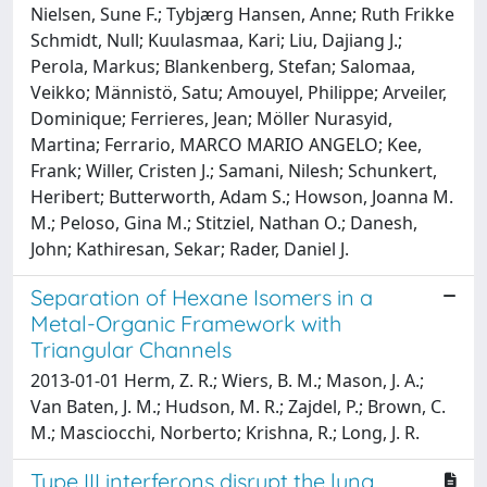
Nielsen, Sune F.; Tybjærg Hansen, Anne; Ruth Frikke
Schmidt, Null; Kuulasmaa, Kari; Liu, Dajiang J.;
Perola, Markus; Blankenberg, Stefan; Salomaa,
Veikko; Männistö, Satu; Amouyel, Philippe; Arveiler,
Dominique; Ferrieres, Jean; Möller Nurasyid,
Martina; Ferrario, MARCO MARIO ANGELO; Kee,
Frank; Willer, Cristen J.; Samani, Nilesh; Schunkert,
Heribert; Butterworth, Adam S.; Howson, Joanna M.
M.; Peloso, Gina M.; Stitziel, Nathan O.; Danesh,
John; Kathiresan, Sekar; Rader, Daniel J.
Separation of Hexane Isomers in a
Metal-Organic Framework with
Triangular Channels
2013-01-01 Herm, Z. R.; Wiers, B. M.; Mason, J. A.;
Van Baten, J. M.; Hudson, M. R.; Zajdel, P.; Brown, C.
M.; Masciocchi, Norberto; Krishna, R.; Long, J. R.
Type III interferons disrupt the lung