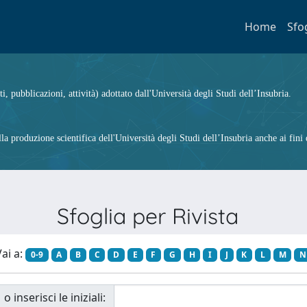
Home
Sfo
ti, pubblicazioni, attività) adottato dall'Università degli Studi dell’Insubria.
 produzione scientifica dell'Università degli Studi dell’Insubria anche ai fini d
Sfoglia per Rivista
ai a:
0-9
A
B
C
D
E
F
G
H
I
J
K
L
M
N
o inserisci le iniziali: