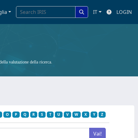
glia
IT
LOGIN
ella valutazione della ricerca.
O
P
Q
R
S
T
U
V
W
X
Y
Z