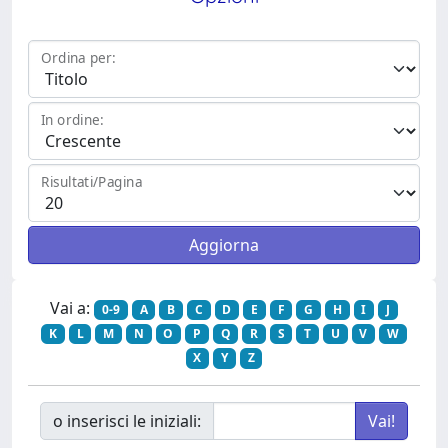
Ordina per:
In ordine:
Risultati/Pagina
Vai a:
0-9
A
B
C
D
E
F
G
H
I
J
K
L
M
N
O
P
Q
R
S
T
U
V
W
X
Y
Z
o inserisci le iniziali: