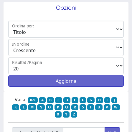
Opzioni
Ordina per:
In ordine:
Risultati/Pagina
Vai a:
0-9
A
B
C
D
E
F
G
H
I
J
K
L
M
N
O
P
Q
R
S
T
U
V
W
X
Y
Z