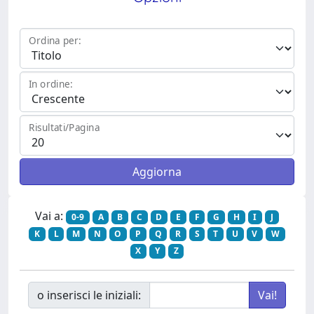
Ordina per:
In ordine:
Risultati/Pagina
Vai a:
0-9
A
B
C
D
E
F
G
H
I
J
K
L
M
N
O
P
Q
R
S
T
U
V
W
X
Y
Z
o inserisci le iniziali: