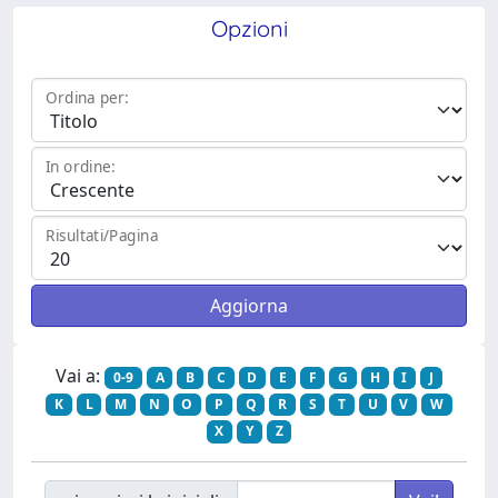
Opzioni
Ordina per:
In ordine:
Risultati/Pagina
Vai a:
0-9
A
B
C
D
E
F
G
H
I
J
K
L
M
N
O
P
Q
R
S
T
U
V
W
X
Y
Z