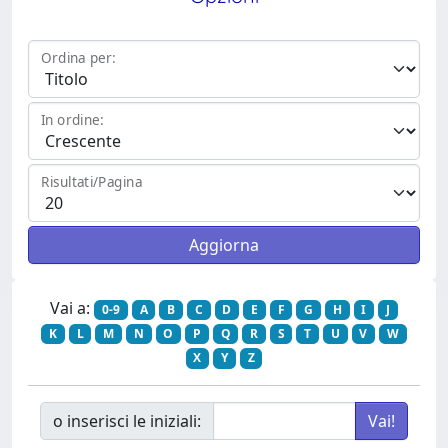
Ordina per:
In ordine:
Risultati/Pagina
Vai a:
0-9
A
B
C
D
E
F
G
H
I
J
K
L
M
N
O
P
Q
R
S
T
U
V
W
X
Y
Z
o inserisci le iniziali: