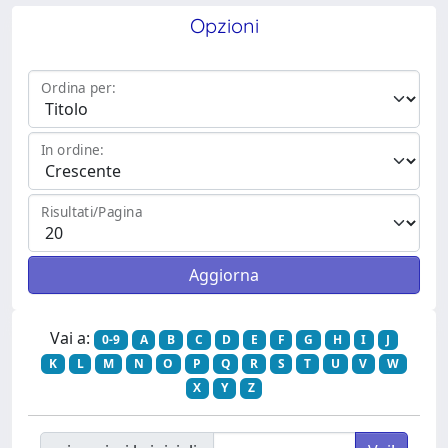
Opzioni
Ordina per:
In ordine:
Risultati/Pagina
Vai a:
0-9
A
B
C
D
E
F
G
H
I
J
K
L
M
N
O
P
Q
R
S
T
U
V
W
X
Y
Z