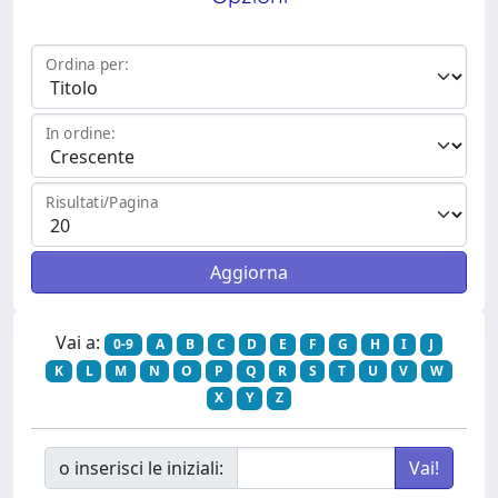
Ordina per:
In ordine:
Risultati/Pagina
Vai a:
0-9
A
B
C
D
E
F
G
H
I
J
K
L
M
N
O
P
Q
R
S
T
U
V
W
X
Y
Z
o inserisci le iniziali: