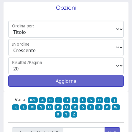
Opzioni
Ordina per:
In ordine:
Risultati/Pagina
Vai a:
0-9
A
B
C
D
E
F
G
H
I
J
K
L
M
N
O
P
Q
R
S
T
U
V
W
X
Y
Z