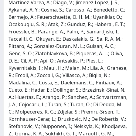
Martinez-Varea, A.; Diago, V.; Jimenez Lopez, J. S.;
Aykanat, A. Y.; Cosma, S.; Carosso, A.; Benedetto, C.;
Bermejo, A.; Feuerschuette, O. H. M.; Uyaniklar, O.;
Ocakouglu, S. R.; Atak, Z.; Gunduz, R.; Haberal, E. T.;
Froessler, B.; Parange, A.; Palm, P.; Samardjiski, I.;
Taccaliti, C.; Okuyan, E.; Daskalakis, G.; Sa, R. A. M.;
Pittaro, A.; Gonzalez-Duran, M. L.; Guisan, A. C.;
Genc, S. O.; Zlatohlavkova, B.; Piqueras, A. L.; Oliva,
D. E.; Cil, A. P.; Api, O.; Antsaklis, P.; Ples, L.;
Kyvernitakis, I.; Maul, H.; Malan, M.; Lila, A.; Granese,
R.; Ercoli, A.; Zoccali, G.; Villasco, A.; Biglia, N.;
Madalina, C.; Costa, E.; Daelemans, C.; Pintiaux, A.;
Cueto, E.; Hadar, E.; Dollinger, S.; Brzezinski-Sinai, N.
A.; Huertas, E.; Arango, P.; Sanchez, A.; Schvartzman,
J. A.; Cojocaru, L.; Turan, S.; Turan, O.; Di Dedda, M.
C.; Molpeceres, R. G.; Zdjelar, S.; Premru-Srsen, T.;
Kornhauser-Cerar, L.; Druskovic, M.; De Robertis, V.;
Stefanovic, V.; Nupponen, I.; Nelskyla, K.; Khodjaeva,
Z.; Gorina, K. A.; Sukhikh, G. T.; Maruotti, G. M.;