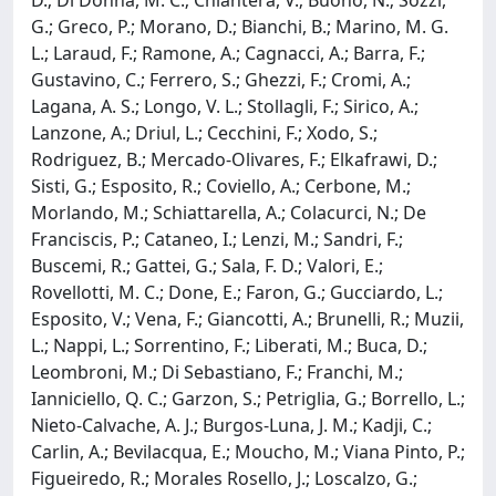
G.; Greco, P.; Morano, D.; Bianchi, B.; Marino, M. G.
L.; Laraud, F.; Ramone, A.; Cagnacci, A.; Barra, F.;
Gustavino, C.; Ferrero, S.; Ghezzi, F.; Cromi, A.;
Lagana, A. S.; Longo, V. L.; Stollagli, F.; Sirico, A.;
Lanzone, A.; Driul, L.; Cecchini, F.; Xodo, S.;
Rodriguez, B.; Mercado-Olivares, F.; Elkafrawi, D.;
Sisti, G.; Esposito, R.; Coviello, A.; Cerbone, M.;
Morlando, M.; Schiattarella, A.; Colacurci, N.; De
Franciscis, P.; Cataneo, I.; Lenzi, M.; Sandri, F.;
Buscemi, R.; Gattei, G.; Sala, F. D.; Valori, E.;
Rovellotti, M. C.; Done, E.; Faron, G.; Gucciardo, L.;
Esposito, V.; Vena, F.; Giancotti, A.; Brunelli, R.; Muzii,
L.; Nappi, L.; Sorrentino, F.; Liberati, M.; Buca, D.;
Leombroni, M.; Di Sebastiano, F.; Franchi, M.;
Ianniciello, Q. C.; Garzon, S.; Petriglia, G.; Borrello, L.;
Nieto-Calvache, A. J.; Burgos-Luna, J. M.; Kadji, C.;
Carlin, A.; Bevilacqua, E.; Moucho, M.; Viana Pinto, P.;
Figueiredo, R.; Morales Rosello, J.; Loscalzo, G.;