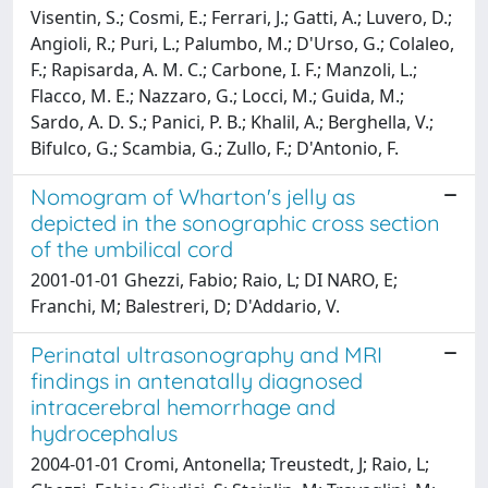
Visentin, S.; Cosmi, E.; Ferrari, J.; Gatti, A.; Luvero, D.;
Angioli, R.; Puri, L.; Palumbo, M.; D'Urso, G.; Colaleo,
F.; Rapisarda, A. M. C.; Carbone, I. F.; Manzoli, L.;
Flacco, M. E.; Nazzaro, G.; Locci, M.; Guida, M.;
Sardo, A. D. S.; Panici, P. B.; Khalil, A.; Berghella, V.;
Bifulco, G.; Scambia, G.; Zullo, F.; D'Antonio, F.
Nomogram of Wharton's jelly as
depicted in the sonographic cross section
of the umbilical cord
2001-01-01 Ghezzi, Fabio; Raio, L; DI NARO, E;
Franchi, M; Balestreri, D; D'Addario, V.
Perinatal ultrasonography and MRI
findings in antenatally diagnosed
intracerebral hemorrhage and
hydrocephalus
2004-01-01 Cromi, Antonella; Treustedt, J; Raio, L;