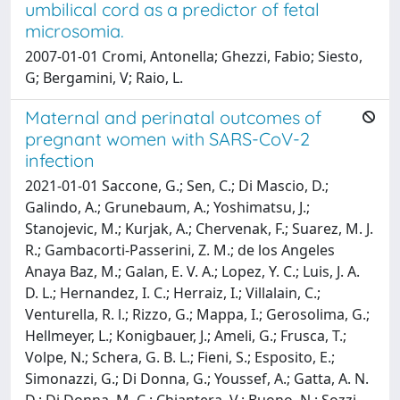
umbilical cord as a predictor of fetal
microsomia.
2007-01-01 Cromi, Antonella; Ghezzi, Fabio; Siesto,
G; Bergamini, V; Raio, L.
Maternal and perinatal outcomes of
pregnant women with SARS-CoV-2
infection
2021-01-01 Saccone, G.; Sen, C.; Di Mascio, D.;
Galindo, A.; Grunebaum, A.; Yoshimatsu, J.;
Stanojevic, M.; Kurjak, A.; Chervenak, F.; Suarez, M. J.
R.; Gambacorti-Passerini, Z. M.; de los Angeles
Anaya Baz, M.; Galan, E. V. A.; Lopez, Y. C.; Luis, J. A.
D. L.; Hernandez, I. C.; Herraiz, I.; Villalain, C.;
Venturella, R. l.; Rizzo, G.; Mappa, I.; Gerosolima, G.;
Hellmeyer, L.; Konigbauer, J.; Ameli, G.; Frusca, T.;
Volpe, N.; Schera, G. B. L.; Fieni, S.; Esposito, E.;
Simonazzi, G.; Di Donna, G.; Youssef, A.; Gatta, A. N.
D.; Di Donna, M. C.; Chiantera, V.; Buono, N.; Sozzi,