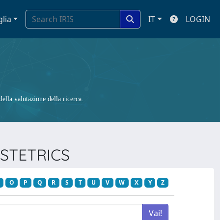
glia
IT
LOGIN
ella valutazione della ricerca.
BSTETRICS
O
P
Q
R
S
T
U
V
W
X
Y
Z