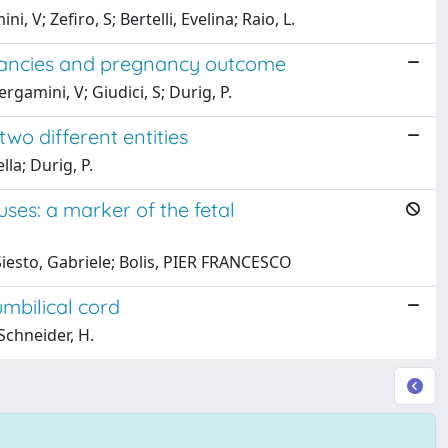
 V; Zefiro, S; Bertelli, Evelina; Raio, L.
egnancies and pregnancy outcome
ergamini, V; Giudici, S; Durig, P.
two different entities
la; Durig, P.
ses: a marker of the fetal
; Siesto, Gabriele; Bolis, PIER FRANCESCO
umbilical cord
 Schneider, H.