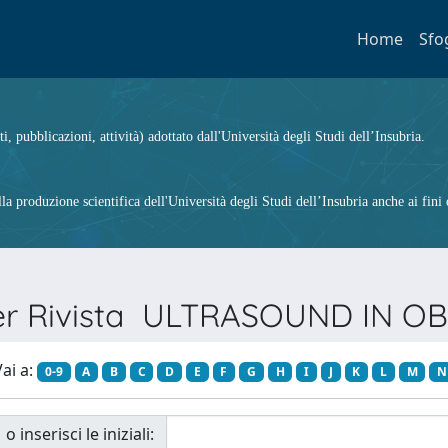
Home
Sfo
ti, pubblicazioni, attività) adottato dall'Università degli Studi dell’Insubria.
 produzione scientifica dell'Università degli Studi dell’Insubria anche ai fini d
per Rivista ULTRASOUND IN O
ai a:
0-9
A
B
C
D
E
F
G
H
I
J
K
L
M
N
o inserisci le iniziali: