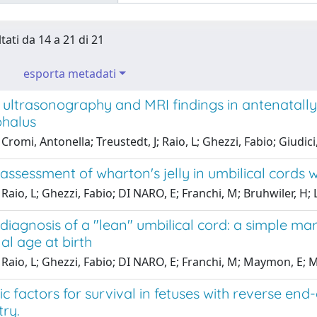
tati da 14 a 21 di 21
esporta metadati
l ultrasonography and MRI findings in antenatal
halus
romi, Antonella; Treustedt, J; Raio, L; Ghezzi, Fabio; Giudici, 
assessment of wharton's jelly in umbilical cords w
Raio, L; Ghezzi, Fabio; DI NARO, E; Franchi, M; Bruhwiler, H; L
diagnosis of a "lean" umbilical cord: a simple mark
al age at birth
Raio, L; Ghezzi, Fabio; DI NARO, E; Franchi, M; Maymon, E; Mu
c factors for survival in fetuses with reverse end
ry.