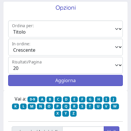
Opzioni
Ordina per:
In ordine:
Risultati/Pagina
Vai a:
0-9
A
B
C
D
E
F
G
H
I
J
K
L
M
N
O
P
Q
R
S
T
U
V
W
X
Y
Z