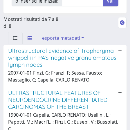
o inserisci le iniziali:
Mostrati risultati da 7 a 8
di 8
esporta metadati
Ultrastructural evidence of Tropheryma
whippelii in PAS-negative granulomatous
lymph nodes.
2007-01-01 Finzi, G; Franzi, F; Sessa, Fausto;
Mastaglio, C; Capella, CARLO RENATO
ULTRASTRUCTURAL FEATURES OF
NEUROENDOCRINE DIFFERENTIATED
CARCINOMAS OF THE BREAST
1990-01-01 Capella, CARLO RENATO; Usellini, L.;
Papotti, M.; Macri'L, ; Finzi, G.; Eusebi, V.; Bussolati,
G.