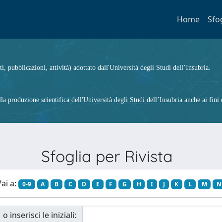
Home
Sfo
ti, pubblicazioni, attività) adottato dall'Università degli Studi dell’Insubria.
 produzione scientifica dell'Università degli Studi dell’Insubria anche ai fini d
Sfoglia per Rivista
ai a:
0-9
A
B
C
D
E
F
G
H
I
J
K
L
M
N
o inserisci le iniziali: