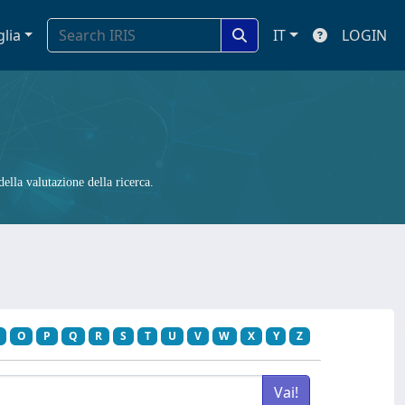
glia
IT
LOGIN
ella valutazione della ricerca.
O
P
Q
R
S
T
U
V
W
X
Y
Z