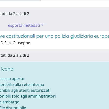
tati da 2 a 2 di 2
esporta metadati
ve costituzionali per una polizia giudiziaria europ
 D'Elia, Giuseppe
tati da 2 a 2 di 2
 icone
accesso aperto
ponibili sulla rete interna
onibili agli utenti autorizzati
onibili solo agli amministratori
to embargo
ile disponibile