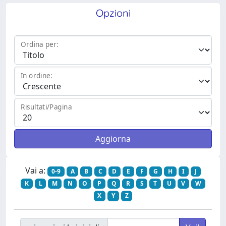
Opzioni
Ordina per:
In ordine:
Risultati/Pagina
Vai a:
0-9
A
B
C
D
E
F
G
H
I
J
K
L
M
N
O
P
Q
R
S
T
U
V
W
X
Y
Z