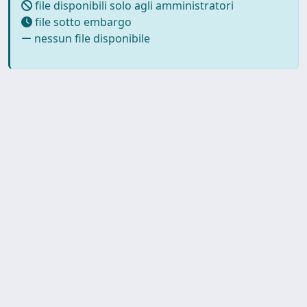
file disponibili solo agli amministratori
file sotto embargo
nessun file disponibile
Powered by
IRIS
-
about IRIS
-
Utilizzo dei cookie
-
Privacy
Copyright © 2026