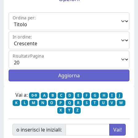
Ordina per:
In ordine:
Risultati/Pagina
Vai a:
0-9
A
B
C
D
E
F
G
H
I
J
K
L
M
N
O
P
Q
R
S
T
U
V
W
X
Y
Z
o inserisci le iniziali: