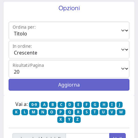
Opzioni
Ordina per:
In ordine:
Risultati/Pagina
Vai a:
0-9
A
B
C
D
E
F
G
H
I
J
K
L
M
N
O
P
Q
R
S
T
U
V
W
X
Y
Z