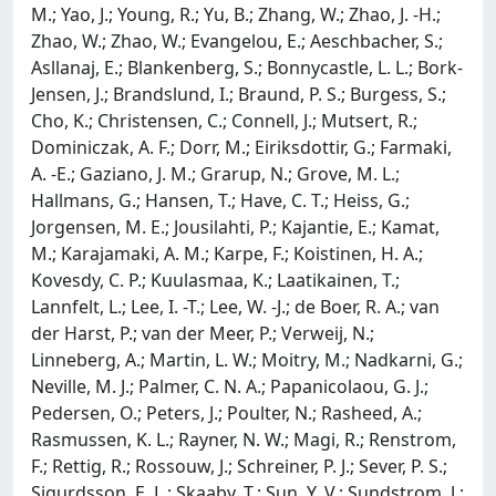
M.; Yao, J.; Young, R.; Yu, B.; Zhang, W.; Zhao, J. -H.;
Zhao, W.; Zhao, W.; Evangelou, E.; Aeschbacher, S.;
Asllanaj, E.; Blankenberg, S.; Bonnycastle, L. L.; Bork-
Jensen, J.; Brandslund, I.; Braund, P. S.; Burgess, S.;
Cho, K.; Christensen, C.; Connell, J.; Mutsert, R.;
Dominiczak, A. F.; Dorr, M.; Eiriksdottir, G.; Farmaki,
A. -E.; Gaziano, J. M.; Grarup, N.; Grove, M. L.;
Hallmans, G.; Hansen, T.; Have, C. T.; Heiss, G.;
Jorgensen, M. E.; Jousilahti, P.; Kajantie, E.; Kamat,
M.; Karajamaki, A. M.; Karpe, F.; Koistinen, H. A.;
Kovesdy, C. P.; Kuulasmaa, K.; Laatikainen, T.;
Lannfelt, L.; Lee, I. -T.; Lee, W. -J.; de Boer, R. A.; van
der Harst, P.; van der Meer, P.; Verweij, N.;
Linneberg, A.; Martin, L. W.; Moitry, M.; Nadkarni, G.;
Neville, M. J.; Palmer, C. N. A.; Papanicolaou, G. J.;
Pedersen, O.; Peters, J.; Poulter, N.; Rasheed, A.;
Rasmussen, K. L.; Rayner, N. W.; Magi, R.; Renstrom,
F.; Rettig, R.; Rossouw, J.; Schreiner, P. J.; Sever, P. S.;
Sigurdsson, E. L.; Skaaby, T.; Sun, Y. V.; Sundstrom, J.;