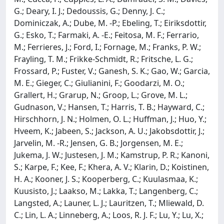
G.; Deary, I. J.; Dedoussis, G.; Denny, J. C.;
Dominiczak, A.; Dube, M. -P.; Ebeling, T.; Eiriksdottir,
G.; Esko, T.; Farmaki, A. -E.; Feitosa, M. F.; Ferrario,
M.; Ferrieres, J.; Ford, I.; Fornage, M.; Franks, P. W.;
Frayling, T. M.; Frikke-Schmidt, R.; Fritsche, L. G.;
Frossard, P.; Fuster, V.; Ganesh, S. K.; Gao, W.; Garcia,
M. E.; Gieger, C.; Giulianini, F.; Goodarzi, M. O.;
Grallert, H.; Grarup, N.; Groop, L.; Grove, M. L.;
Gudnason, V.; Hansen, T.; Harris, T. B.; Hayward, C.;
Hirschhorn, J. N.; Holmen, O. L.; Huffman, J.; Huo, Y.;
Hveem, K.; Jabeen, S.; Jackson, A. U.; Jakobsdottir, J.;
Jarvelin, M. -R.; Jensen, G. B.; Jorgensen, M. E.;
Jukema, J. W.; Justesen, J. M.; Kamstrup, P. R.; Kanoni,
S.; Karpe, F.; Kee, F.; Khera, A. V.; Klarin, D.; Koistinen,
H. A.; Kooner, J. S.; Kooperberg, C.; Kuulasmaa, K.;
Kuusisto, J.; Laakso, M.; Lakka, T.; Langenberg, C.;
Langsted, A.; Launer, L. J.; Lauritzen, T.; Mliewald, D.
C.; Lin, L. A.; Linneberg, A.; Loos, R. J. F.; Lu, Y.; Lu, X.;