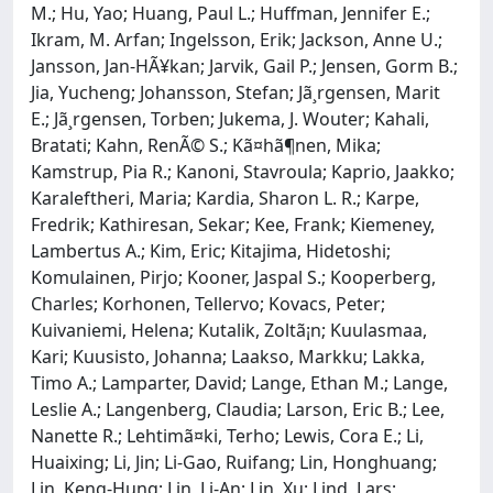
M.; Hu, Yao; Huang, Paul L.; Huffman, Jennifer E.;
Ikram, M. Arfan; Ingelsson, Erik; Jackson, Anne U.;
Jansson, Jan-HÃ¥kan; Jarvik, Gail P.; Jensen, Gorm B.;
Jia, Yucheng; Johansson, Stefan; Jã¸rgensen, Marit
E.; Jã¸rgensen, Torben; Jukema, J. Wouter; Kahali,
Bratati; Kahn, RenÃ© S.; Kã¤hã¶nen, Mika;
Kamstrup, Pia R.; Kanoni, Stavroula; Kaprio, Jaakko;
Karaleftheri, Maria; Kardia, Sharon L. R.; Karpe,
Fredrik; Kathiresan, Sekar; Kee, Frank; Kiemeney,
Lambertus A.; Kim, Eric; Kitajima, Hidetoshi;
Komulainen, Pirjo; Kooner, Jaspal S.; Kooperberg,
Charles; Korhonen, Tellervo; Kovacs, Peter;
Kuivaniemi, Helena; Kutalik, Zoltã¡n; Kuulasmaa,
Kari; Kuusisto, Johanna; Laakso, Markku; Lakka,
Timo A.; Lamparter, David; Lange, Ethan M.; Lange,
Leslie A.; Langenberg, Claudia; Larson, Eric B.; Lee,
Nanette R.; Lehtimã¤ki, Terho; Lewis, Cora E.; Li,
Huaixing; Li, Jin; Li-Gao, Ruifang; Lin, Honghuang;
Lin, Keng-Hung; Lin, Li-An; Lin, Xu; Lind, Lars;