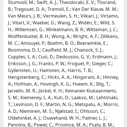
Stumvoll, M.; Swift, A. J.; Theodoraki, E. V.; Thorand,
B.; Tregouet, D. A.; Tremoli, E.; Van Der Klauw, M. M.;
Van Meurs, J. B.; Vermeulen, S. H.; Viikari, J.; Virtamo,
J.; Vitart, V.; Waeber, G.; Wang, Z.; Widén, E.; Wild, S.
H.; Willemsen, G.; Winkelmann, B. R.; Witteman, J. C.;
Wolffenbuttel, B. H.; Wong, A.; Wright, A. F.; Zillikens,
M. C.; Amouyel, P.; Boehm, B. O.; Boerwinkle, E.;
Boomsma, D. I.; Caulfield, M. J.; Chanock, S. J.;
Cupples, L. A.; Cusi, D.; Dedoussis, G. V.; Erdmann, J.;
Eriksson, J. G.; Franks, P. W.; Froguel, P.; Gieger, C.;
Gyllensten, U.; Hamsten, A.; Harris, T. B.;
Hengstenberg, C.; Hicks, A. A.; Hingorani, A.; Hinney,
A.; Hofman, A.; Hovingh, K. G.; Hveem, K.; Illig, T.;
Jarvelin, M. R.; Jöckel, K. H.; Keinanen Kiukaanniemi,
S. M.; Kiemeney, L. A.; Kuh, D.; Laakso, M.; Lehtimäki,
T.; Levinson, D. F.; Martin, N. G.; Metspalu, A.; Morris,
A. D.; Nieminen, M. S.; Njølstad, I.; Ohlsson, C.;
Oldehinkel, A. J.; Ouwehand, W. H.; Palmer, L. J.;
Penninx, B.; Power, C.; Province, M. A.; Psaty, B. M.;