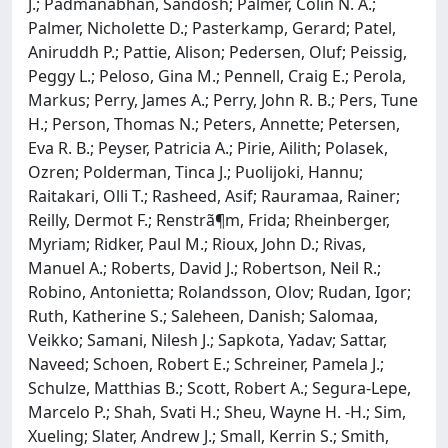
J.; Padmanabhan, Sandosh; Palmer, Colin N. A.;
Palmer, Nicholette D.; Pasterkamp, Gerard; Patel,
Aniruddh P.; Pattie, Alison; Pedersen, Oluf; Peissig,
Peggy L.; Peloso, Gina M.; Pennell, Craig E.; Perola,
Markus; Perry, James A.; Perry, John R. B.; Pers, Tune
H.; Person, Thomas N.; Peters, Annette; Petersen,
Eva R. B.; Peyser, Patricia A.; Pirie, Ailith; Polasek,
Ozren; Polderman, Tinca J.; Puolijoki, Hannu;
Raitakari, Olli T.; Rasheed, Asif; Rauramaa, Rainer;
Reilly, Dermot F.; Renstrã¶m, Frida; Rheinberger,
Myriam; Ridker, Paul M.; Rioux, John D.; Rivas,
Manuel A.; Roberts, David J.; Robertson, Neil R.;
Robino, Antonietta; Rolandsson, Olov; Rudan, Igor;
Ruth, Katherine S.; Saleheen, Danish; Salomaa,
Veikko; Samani, Nilesh J.; Sapkota, Yadav; Sattar,
Naveed; Schoen, Robert E.; Schreiner, Pamela J.;
Schulze, Matthias B.; Scott, Robert A.; Segura-Lepe,
Marcelo P.; Shah, Svati H.; Sheu, Wayne H. -H.; Sim,
Xueling; Slater, Andrew J.; Small, Kerrin S.; Smith,