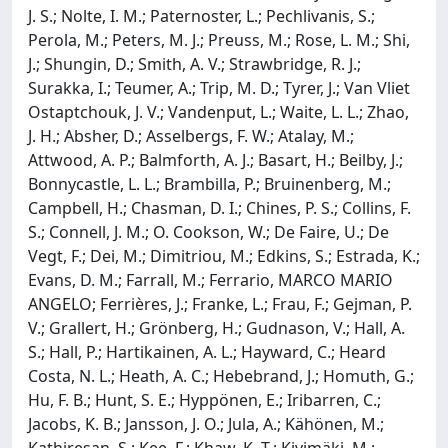
J. S.; Nolte, I. M.; Paternoster, L.; Pechlivanis, S.;
Perola, M.; Peters, M. J.; Preuss, M.; Rose, L. M.; Shi,
J.; Shungin, D.; Smith, A. V.; Strawbridge, R. J.;
Surakka, I.; Teumer, A.; Trip, M. D.; Tyrer, J.; Van Vliet
Ostaptchouk, J. V.; Vandenput, L.; Waite, L. L.; Zhao,
J. H.; Absher, D.; Asselbergs, F. W.; Atalay, M.;
Attwood, A. P.; Balmforth, A. J.; Basart, H.; Beilby, J.;
Bonnycastle, L. L.; Brambilla, P.; Bruinenberg, M.;
Campbell, H.; Chasman, D. I.; Chines, P. S.; Collins, F.
S.; Connell, J. M.; O. Cookson, W.; De Faire, U.; De
Vegt, F.; Dei, M.; Dimitriou, M.; Edkins, S.; Estrada, K.;
Evans, D. M.; Farrall, M.; Ferrario, MARCO MARIO
ANGELO; Ferrières, J.; Franke, L.; Frau, F.; Gejman, P.
V.; Grallert, H.; Grönberg, H.; Gudnason, V.; Hall, A.
S.; Hall, P.; Hartikainen, A. L.; Hayward, C.; Heard
Costa, N. L.; Heath, A. C.; Hebebrand, J.; Homuth, G.;
Hu, F. B.; Hunt, S. E.; Hyppönen, E.; Iribarren, C.;
Jacobs, K. B.; Jansson, J. O.; Jula, A.; Kähönen, M.;
Kathiresan, S.; Kee, F.; Khaw, K. T.; Kivimäki, M.;