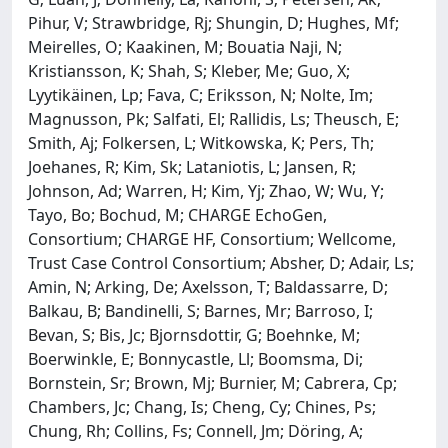
Pihur, V; Strawbridge, Rj; Shungin, D; Hughes, Mf;
Meirelles, O; Kaakinen, M; Bouatia Naji, N;
Kristiansson, K; Shah, S; Kleber, Me; Guo, X;
Lyytikäinen, Lp; Fava, C; Eriksson, N; Nolte, Im;
Magnusson, Pk; Salfati, El; Rallidis, Ls; Theusch, E;
Smith, Aj; Folkersen, L; Witkowska, K; Pers, Th;
Joehanes, R; Kim, Sk; Lataniotis, L; Jansen, R;
Johnson, Ad; Warren, H; Kim, Yj; Zhao, W; Wu, Y;
Tayo, Bo; Bochud, M; CHARGE EchoGen,
Consortium; CHARGE HF, Consortium; Wellcome,
Trust Case Control Consortium; Absher, D; Adair, Ls;
Amin, N; Arking, De; Axelsson, T; Baldassarre, D;
Balkau, B; Bandinelli, S; Barnes, Mr; Barroso, I;
Bevan, S; Bis, Jc; Bjornsdottir, G; Boehnke, M;
Boerwinkle, E; Bonnycastle, Ll; Boomsma, Di;
Bornstein, Sr; Brown, Mj; Burnier, M; Cabrera, Cp;
Chambers, Jc; Chang, Is; Cheng, Cy; Chines, Ps;
Chung, Rh; Collins, Fs; Connell, Jm; Döring, A;