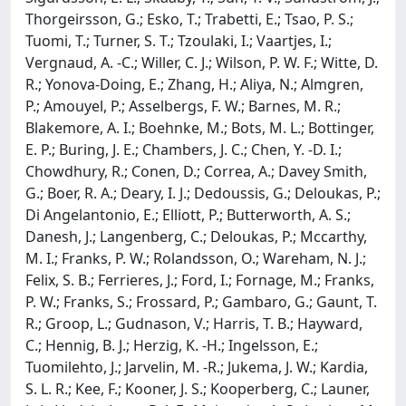
Thorgeirsson, G.; Esko, T.; Trabetti, E.; Tsao, P. S.;
Tuomi, T.; Turner, S. T.; Tzoulaki, I.; Vaartjes, I.;
Vergnaud, A. -C.; Willer, C. J.; Wilson, P. W. F.; Witte, D.
R.; Yonova-Doing, E.; Zhang, H.; Aliya, N.; Almgren,
P.; Amouyel, P.; Asselbergs, F. W.; Barnes, M. R.;
Blakemore, A. I.; Boehnke, M.; Bots, M. L.; Bottinger,
E. P.; Buring, J. E.; Chambers, J. C.; Chen, Y. -D. I.;
Chowdhury, R.; Conen, D.; Correa, A.; Davey Smith,
G.; Boer, R. A.; Deary, I. J.; Dedoussis, G.; Deloukas, P.;
Di Angelantonio, E.; Elliott, P.; Butterworth, A. S.;
Danesh, J.; Langenberg, C.; Deloukas, P.; Mccarthy,
M. I.; Franks, P. W.; Rolandsson, O.; Wareham, N. J.;
Felix, S. B.; Ferrieres, J.; Ford, I.; Fornage, M.; Franks,
P. W.; Franks, S.; Frossard, P.; Gambaro, G.; Gaunt, T.
R.; Groop, L.; Gudnason, V.; Harris, T. B.; Hayward,
C.; Hennig, B. J.; Herzig, K. -H.; Ingelsson, E.;
Tuomilehto, J.; Jarvelin, M. -R.; Jukema, J. W.; Kardia,
S. L. R.; Kee, F.; Kooner, J. S.; Kooperberg, C.; Launer,