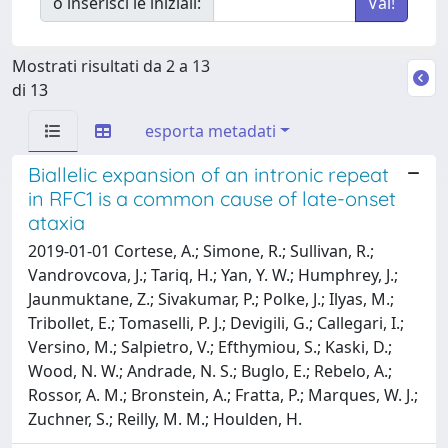
o inserisci le iniziali:
Mostrati risultati da 2 a 13
di 13
esporta metadati
Biallelic expansion of an intronic repeat
in RFC1 is a common cause of late-onset
ataxia
2019-01-01 Cortese, A.; Simone, R.; Sullivan, R.;
Vandrovcova, J.; Tariq, H.; Yan, Y. W.; Humphrey, J.;
Jaunmuktane, Z.; Sivakumar, P.; Polke, J.; Ilyas, M.;
Tribollet, E.; Tomaselli, P. J.; Devigili, G.; Callegari, I.;
Versino, M.; Salpietro, V.; Efthymiou, S.; Kaski, D.;
Wood, N. W.; Andrade, N. S.; Buglo, E.; Rebelo, A.;
Rossor, A. M.; Bronstein, A.; Fratta, P.; Marques, W. J.;
Zuchner, S.; Reilly, M. M.; Houlden, H.