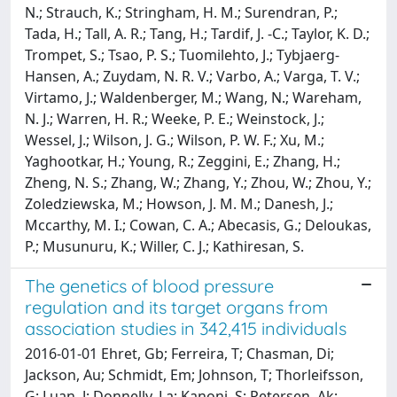
N.; Strauch, K.; Stringham, H. M.; Surendran, P.;
Tada, H.; Tall, A. R.; Tang, H.; Tardif, J. -C.; Taylor, K. D.;
Trompet, S.; Tsao, P. S.; Tuomilehto, J.; Tybjaerg-
Hansen, A.; Zuydam, N. R. V.; Varbo, A.; Varga, T. V.;
Virtamo, J.; Waldenberger, M.; Wang, N.; Wareham,
N. J.; Warren, H. R.; Weeke, P. E.; Weinstock, J.;
Wessel, J.; Wilson, J. G.; Wilson, P. W. F.; Xu, M.;
Yaghootkar, H.; Young, R.; Zeggini, E.; Zhang, H.;
Zheng, N. S.; Zhang, W.; Zhang, Y.; Zhou, W.; Zhou, Y.;
Zoledziewska, M.; Howson, J. M. M.; Danesh, J.;
Mccarthy, M. I.; Cowan, C. A.; Abecasis, G.; Deloukas,
P.; Musunuru, K.; Willer, C. J.; Kathiresan, S.
The genetics of blood pressure
regulation and its target organs from
association studies in 342,415 individuals
2016-01-01 Ehret, Gb; Ferreira, T; Chasman, Di;
Jackson, Au; Schmidt, Em; Johnson, T; Thorleifsson,
G; Luan, J; Donnelly, La; Kanoni, S; Petersen, Ak;