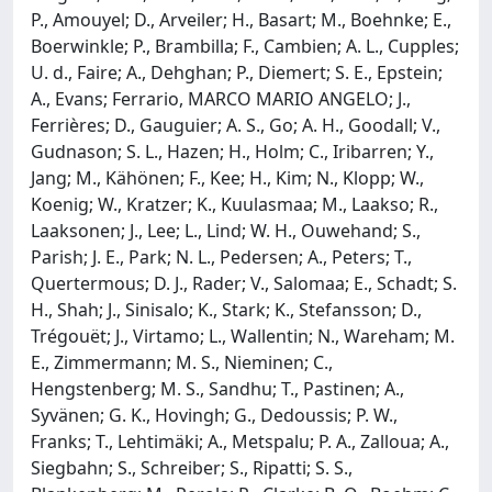
P., Amouyel; D., Arveiler; H., Basart; M., Boehnke; E.,
Boerwinkle; P., Brambilla; F., Cambien; A. L., Cupples;
U. d., Faire; A., Dehghan; P., Diemert; S. E., Epstein;
A., Evans; Ferrario, MARCO MARIO ANGELO; J.,
Ferrières; D., Gauguier; A. S., Go; A. H., Goodall; V.,
Gudnason; S. L., Hazen; H., Holm; C., Iribarren; Y.,
Jang; M., Kähönen; F., Kee; H., Kim; N., Klopp; W.,
Koenig; W., Kratzer; K., Kuulasmaa; M., Laakso; R.,
Laaksonen; J., Lee; L., Lind; W. H., Ouwehand; S.,
Parish; J. E., Park; N. L., Pedersen; A., Peters; T.,
Quertermous; D. J., Rader; V., Salomaa; E., Schadt; S.
H., Shah; J., Sinisalo; K., Stark; K., Stefansson; D.,
Trégouët; J., Virtamo; L., Wallentin; N., Wareham; M.
E., Zimmermann; M. S., Nieminen; C.,
Hengstenberg; M. S., Sandhu; T., Pastinen; A.,
Syvänen; G. K., Hovingh; G., Dedoussis; P. W.,
Franks; T., Lehtimäki; A., Metspalu; P. A., Zalloua; A.,
Siegbahn; S., Schreiber; S., Ripatti; S. S.,