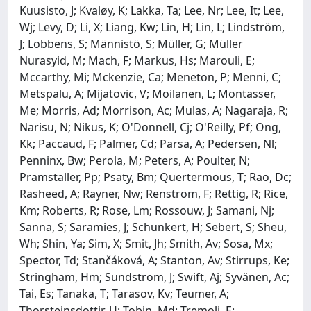
Kuusisto, J; Kvaløy, K; Lakka, Ta; Lee, Nr; Lee, It; Lee,
Wj; Levy, D; Li, X; Liang, Kw; Lin, H; Lin, L; Lindström,
J; Lobbens, S; Männistö, S; Müller, G; Müller
Nurasyid, M; Mach, F; Markus, Hs; Marouli, E;
Mccarthy, Mi; Mckenzie, Ca; Meneton, P; Menni, C;
Metspalu, A; Mijatovic, V; Moilanen, L; Montasser,
Me; Morris, Ad; Morrison, Ac; Mulas, A; Nagaraja, R;
Narisu, N; Nikus, K; O'Donnell, Cj; O'Reilly, Pf; Ong,
Kk; Paccaud, F; Palmer, Cd; Parsa, A; Pedersen, Nl;
Penninx, Bw; Perola, M; Peters, A; Poulter, N;
Pramstaller, Pp; Psaty, Bm; Quertermous, T; Rao, Dc;
Rasheed, A; Rayner, Nw; Renström, F; Rettig, R; Rice,
Km; Roberts, R; Rose, Lm; Rossouw, J; Samani, Nj;
Sanna, S; Saramies, J; Schunkert, H; Sebert, S; Sheu,
Wh; Shin, Ya; Sim, X; Smit, Jh; Smith, Av; Sosa, Mx;
Spector, Td; Stančáková, A; Stanton, Av; Stirrups, Ke;
Stringham, Hm; Sundstrom, J; Swift, Aj; Syvänen, Ac;
Tai, Es; Tanaka, T; Tarasov, Kv; Teumer, A;
Thorsteinsdottir, U; Tobin, Md; Tremoli, E;