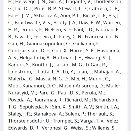
H.; Hellwege, J. N.; Giri, A.; Tragante, V.; Thorleifsson,
G.; Liu, D. J.; Prins, B. P.; Stewart, I. D.; Cabrera, C. P.;
Eales, J. M.; Akbarov, A.; Auer, P. L.; Bielak, L. F.; Bis, J.
C.; Braithwaite, V. S.; Brody, J. A.; Daw, E. W.; Warren,
H. R.; Drenos, F.; Nielsen, S. F.; Faul, J. D.; Fauman, E.
B.; Fava, C.; Ferreira, T.; Foley, C. N.; Franceschini, N.;
Gao, H.; Giannakopoulou, O.; Giulianini, F.;
Gudbjartsson, D. F.; Guo, X.; Harris, S. E.; Havulinna,
A. S.; Helgadottir, A.; Huffman, J. E.; Hwang, S. -J.;
Kanoni, S.; Kontto, J.; Larson, M. G.; Li-Gao, R.;
Lindstrom, J.; Lotta, L. A.; Lu, Y.; Luan, J.; Mahajan, A.;
Malerba, G.; Masca, N. G. D.; Mei, H.; Menni, C.;
Mook-Kanamori, D. O.; Mosen-Ansorena, D.; Muller-
Nurasyid, M.; Pare, G.; Paul, D. S.; Perola, M.;
Poveda, A.; Rauramaa, R.; Richard, M.; Richardson,
T. G.; Sepulveda, N.; Sim, X.; Smith, A. V.; Smith, J. A.;
Staley, J. R.; Stanakova, A.; Sulem, P.; Theriault, S.;
Thorsteinsdottir, U.; Trompet, S.; Varga, T. V.; Velez
Edwards, D. R.; Veronesi, G.; Weiss, S.; Willems, S.