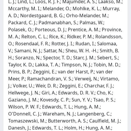
L. J.; Lind, L.; Loos, R. J. F.; Majumder, A. S.; Laakso, M.;
Mccarthy, M. I.; Melander, O.; Mohlke, K. L.; Murray,
A. D.; Nordestgaard, B. G.; Orho-Melander, M.;
Packard, C. J.; Padmanabhan, S.; Palmas, W.;
Polasek, O.; Porteous, D. J.; Prentice, A. M.; Province,
M. A.; Relton, C. L.; Rice, K.; Ridker, P. M.; Rolandsson,
O.; Rosendaal, F. R.; Rotter, J. I.; Rudan, I.; Salomaa,
V.; Samani, N. J.; Sattar, N.; Sheu, W. H. -H.; Smith, B.
H.; Soranzo, N.; Spector, T. D.; Starr, J. M.; Sebert, S.;
Taylor, K. D.; Lakka, T. A.; Timpson, N. J.; Tobin, M. D.;
Prins, B. P.; Zeggini, E.; van der Harst, P.; van der
Meer, P.; Ramachandran, V. S.; Verweij, N.; Virtamo,
J.; Volker, U.; Weir, D. R.; Zeggini, E.; Charchar, F. J.;
Hellwege, J. N.; Giri, A.; Edwards, D. R. V.; Cho, K.;
Gaziano, J. M.; Kovesdy, C. P.; Sun, Y. V.; Tsao, P. S.;
Wilson, P. W. F.; Edwards, T. L.; Hung, A. M.;
O'Donnell, C. J.; Wareham, N. J.; Langenberg, C.;
Tomaszewski, M.; Butterworth, A. S.; Caulfield, M. J.;
Danesh, J.; Edwards, T. L.; Holm, H.; Hung, A. M.;