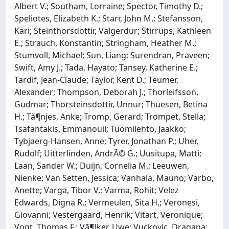
Albert V.; Southam, Lorraine; Spector, Timothy D.;
Speliotes, Elizabeth K.; Starr, John M.; Stefansson,
Kari; Steinthorsdottir, Valgerdur; Stirrups, Kathleen
E.; Strauch, Konstantin; Stringham, Heather M.;
Stumvoll, Michael; Sun, Liang; Surendran, Praveen;
Swift, Amy J.; Tada, Hayato; Tansey, Katherine E.;
Tardif, Jean-Claude; Taylor, Kent D.; Teumer,
Alexander; Thompson, Deborah J.; Thorleifsson,
Gudmar; Thorsteinsdottir, Unnur; Thuesen, Betina
H.; Tã¶njes, Anke; Tromp, Gerard; Trompet, Stella;
Tsafantakis, Emmanouil; Tuomilehto, Jaakko;
Tybjaerg-Hansen, Anne; Tyrer, Jonathan P.; Uher,
Rudolf; Uitterlinden, AndrÃ© G.; Uusitupa, Matti;
Laan, Sander W.; Duijn, Cornelia M.; Leeuwen,
Nienke; Van Setten, Jessica; Vanhala, Mauno; Varbo,
Anette; Varga, Tibor V.; Varma, Rohit; Velez
Edwards, Digna R.; Vermeulen, Sita H.; Veronesi,
Giovanni; Vestergaard, Henrik; Vitart, Veronique;
Vogt, Thomas F.; Vã¶lker, Uwe; Vuckovic, Dragana;