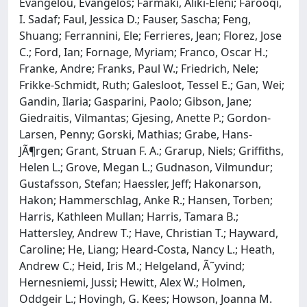
Evangelou, Evangelos; Farmaki, Aliki-Eleni; Farooqi,
I. Sadaf; Faul, Jessica D.; Fauser, Sascha; Feng,
Shuang; Ferrannini, Ele; Ferrieres, Jean; Florez, Jose
C.; Ford, Ian; Fornage, Myriam; Franco, Oscar H.;
Franke, Andre; Franks, Paul W.; Friedrich, Nele;
Frikke-Schmidt, Ruth; Galesloot, Tessel E.; Gan, Wei;
Gandin, Ilaria; Gasparini, Paolo; Gibson, Jane;
Giedraitis, Vilmantas; Gjesing, Anette P.; Gordon-
Larsen, Penny; Gorski, Mathias; Grabe, Hans-
JÃ¶rgen; Grant, Struan F. A.; Grarup, Niels; Griffiths,
Helen L.; Grove, Megan L.; Gudnason, Vilmundur;
Gustafsson, Stefan; Haessler, Jeff; Hakonarson,
Hakon; Hammerschlag, Anke R.; Hansen, Torben;
Harris, Kathleen Mullan; Harris, Tamara B.;
Hattersley, Andrew T.; Have, Christian T.; Hayward,
Caroline; He, Liang; Heard-Costa, Nancy L.; Heath,
Andrew C.; Heid, Iris M.; Helgeland, Ã˜yvind;
Hernesniemi, Jussi; Hewitt, Alex W.; Holmen,
Oddgeir L.; Hovingh, G. Kees; Howson, Joanna M.