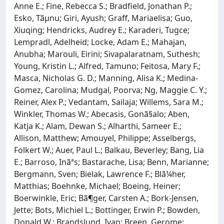
Anne E.; Fine, Rebecca S.; Bradfield, Jonathan P.;
Esko, Tãµnu; Giri, Ayush; Graff, Mariaelisa; Guo,
Xiuqing; Hendricks, Audrey E.; Karaderi, Tugce;
Lempradl, Adelheid; Locke, Adam E.; Mahajan,
Anubha; Marouli, Eirini; Sivapalaratnam, Suthesh;
Young, Kristin L.; Alfred, Tamuno; Feitosa, Mary F.;
Masca, Nicholas G. D.; Manning, Alisa K.; Medina-
Gomez, Carolina; Mudgal, Poorva; Ng, Maggie C. Y.;
Reiner, Alex P.; Vedantam, Sailaja; Willems, Sara M.;
Winkler, Thomas W.; Abecasis, Gonã§alo; Aben,
Katja K.; Alam, Dewan S.; Alharthi, Sameer E.;
Allison, Matthew; Amouyel, Philippe; Asselbergs,
Folkert W.; Auer, Paul L.; Balkau, Beverley; Bang, Lia
E.; Barroso, Inãªs; Bastarache, Lisa; Benn, Marianne;
Bergmann, Sven; Bielak, Lawrence F.; Blã¼her,
Matthias; Boehnke, Michael; Boeing, Heiner;
Boerwinkle, Eric; Bã¶ger, Carsten A.; Bork-Jensen,
Jette; Bots, Michiel L.; Bottinger, Erwin P.; Bowden,
Donald W.; Brandslund, Ivan; Breen, Gerome;