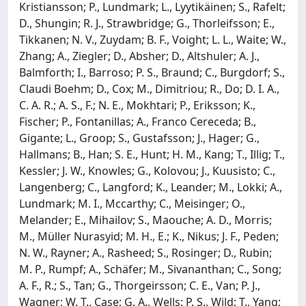
Kristiansson; P., Lundmark; L., Lyytikäinen; S., Rafelt;
D., Shungin; R. J., Strawbridge; G., Thorleifsson; E.,
Tikkanen; N. V., Zuydam; B. F., Voight; L. L., Waite; W.,
Zhang; A., Ziegler; D., Absher; D., Altshuler; A. J.,
Balmforth; I., Barroso; P. S., Braund; C., Burgdorf; S.,
Claudi Boehm; D., Cox; M., Dimitriou; R., Do; D. I. A.,
C. A. R.; A. S., F.; N. E., Mokhtari; P., Eriksson; K.,
Fischer; P., Fontanillas; A., Franco Cereceda; B.,
Gigante; L., Groop; S., Gustafsson; J., Hager; G.,
Hallmans; B., Han; S. E., Hunt; H. M., Kang; T., Illig; T.,
Kessler; J. W., Knowles; G., Kolovou; J., Kuusisto; C.,
Langenberg; C., Langford; K., Leander; M., Lokki; A.,
Lundmark; M. I., Mccarthy; C., Meisinger; O.,
Melander; E., Mihailov; S., Maouche; A. D., Morris;
M., Müller Nurasyid; M. H., E.; K., Nikus; J. F., Peden;
N. W., Rayner; A., Rasheed; S., Rosinger; D., Rubin;
M. P., Rumpf; A., Schäfer; M., Sivananthan; C., Song;
A. F., R.; S., Tan; G., Thorgeirsson; C. E., Van; P. J.,
Wagner; W. T., Case; G. A., Wells; P. S., Wild; T., Yang;