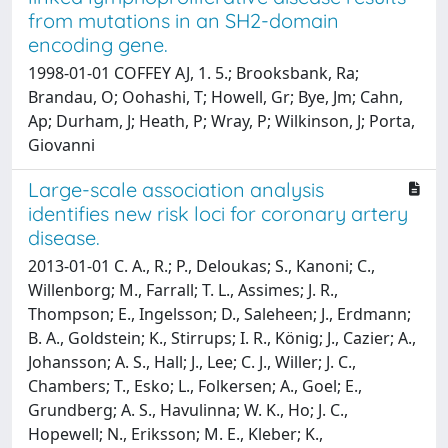
from mutations in an SH2-domain
encoding gene.
1998-01-01 COFFEY AJ, 1. 5.; Brooksbank, Ra;
Brandau, O; Oohashi, T; Howell, Gr; Bye, Jm; Cahn,
Ap; Durham, J; Heath, P; Wray, P; Wilkinson, J; Porta,
Giovanni
Large-scale association analysis
identifies new risk loci for coronary artery
disease.
2013-01-01 C. A., R.; P., Deloukas; S., Kanoni; C.,
Willenborg; M., Farrall; T. L., Assimes; J. R.,
Thompson; E., Ingelsson; D., Saleheen; J., Erdmann;
B. A., Goldstein; K., Stirrups; I. R., König; J., Cazier; A.,
Johansson; A. S., Hall; J., Lee; C. J., Willer; J. C.,
Chambers; T., Esko; L., Folkersen; A., Goel; E.,
Grundberg; A. S., Havulinna; W. K., Ho; J. C.,
Hopewell; N., Eriksson; M. E., Kleber; K.,