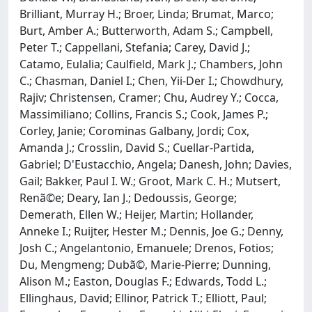
Brilliant, Murray H.; Broer, Linda; Brumat, Marco;
Burt, Amber A.; Butterworth, Adam S.; Campbell,
Peter T.; Cappellani, Stefania; Carey, David J.;
Catamo, Eulalia; Caulfield, Mark J.; Chambers, John
C.; Chasman, Daniel I.; Chen, Yii-Der I.; Chowdhury,
Rajiv; Christensen, Cramer; Chu, Audrey Y.; Cocca,
Massimiliano; Collins, Francis S.; Cook, James P.;
Corley, Janie; Corominas Galbany, Jordi; Cox,
Amanda J.; Crosslin, David S.; Cuellar-Partida,
Gabriel; D'Eustacchio, Angela; Danesh, John; Davies,
Gail; Bakker, Paul I. W.; Groot, Mark C. H.; Mutsert,
Renã©e; Deary, Ian J.; Dedoussis, George;
Demerath, Ellen W.; Heijer, Martin; Hollander,
Anneke I.; Ruijter, Hester M.; Dennis, Joe G.; Denny,
Josh C.; Angelantonio, Emanuele; Drenos, Fotios;
Du, Mengmeng; Dubã©, Marie-Pierre; Dunning,
Alison M.; Easton, Douglas F.; Edwards, Todd L.;
Ellinghaus, David; Ellinor, Patrick T.; Elliott, Paul;