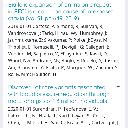
Biallelic expansion of an intronic repeat
in RFC1 is a common cause of late-onset
ataxia (vol 51, pg 649, 2019)
2019-01-01 Cortese, A; Simone, R; Sullivan, R;
Vandrovcova, J; Tariq, H; Yau, Wy; Humphrey, J;
Jaunmuktane, Z; Sivakumar, P; Polke, J; Ilyas, M;
Tribollet, E; Tomaselli, Pj; Devigili, G; Callegari, I;
Versino, M; Salpietro, V; Efthymiou, S; Kaski, D;
Wood, Nw; Andrade, Ns; Buglo, E; Rebelo, A; Rossor,
Am; Bronstein, A; Fratta, P; Marques, Wj; Zuchner, S;
Reilly, Mm; Houlden, H
Discovery of rare variants associated
with blood pressure regulation through
meta-analysis of 1.3 million individuals
2020-01-01 Surendran, P.; Feofanova, E. V.;
Lahrouchi, N.; Ntalla, I.; Karthikeyan, S.; Cook, J.;
Chen, L.; Mifsud, B.; Yao, C.; Kraja, A. T.; Cartwright, J.