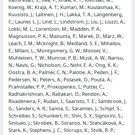
Koenig, W.; Kraja, A. T.; Kumari, M.; Kuulasmaa, K.;
Kuusisto, J.; Laitinen, J. H.; Lakka, T. A.; Langenberg,
C.; Launer, L. J.; Lind, L.; Lindström, J.; Liu, J.; Liuzzi, A.;
Lokki, M. L.; Lorentzon, M.; Madden, P. A.;
Magnusson, P. K.; Manunta, P.; Marek, D.; März, W.;
Leach, I. M.; Mcknight, B.; Medland, S. E.; Mihailov,
E.; Milani, L.; Montgomery, G. W.; Mooser, V.;
Mühleisen, T. W.; Munroe, P. B.; Musk, A. W.; Narisu,
N.; Navis, G.; Nicholson, G.; Nohr, E. A.; Ong, K. K.;
Oostra, B. A.; Palmer, C. N.; Palotie, A.; Peden, J. F.;
Pedersen, N.; Peters, A.; Polasek, O.; Pouta, A.;
Pramstaller, P. P.; Prokopenko, I.; Pütter, C.;
Radhakrishnan, A.; Raitakari, O.; Rendon, A.;
Rivadeneira, F.; Rudan, I.; Saaristo, T. E.; Sambrook, J.
G.; Sanders, A. R.; Sanna, S.; Saramies, J.; Schipf, S.;
Schreiber, S.; Schunkert, H.; Shin, S. Y.; Signorini, S.;
Sinisalo, J.; Skrobek, B.; Soranzo, N.; Stancáková, A.;
Stark, K.; Stephens, J. C.; Stirrups, K.; Stolk, R. P.;