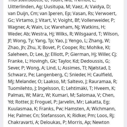
Uitterlinden, Ag; Uusitupa, M; Vaez, A; Vaidya, D;
van Duijn, Cm; van Iperen, Ep; Vasan, Rs; Verwoert,
Gc; Virtamo, J; Vitart, V; Voight, Bf; Vollenweider, P;
Wagner, A; Wain, Lv; Wareham, Nj; Watkins, H;
Weder, Ab; Westra, Hj; Wilks, R; Wilsgaard, T; Wilson,
Jf; Wong, Ty; Yang, Tp; Yao, J; Yengo, L; Zhang, W;
Zhao, Jh; Zhu, X; Bovet, P; Cooper, Rs; Mohlke, Kl;
Saleheen, D; Lee, Jy; Elliott, P; Gierman, Hj; Willer, Cj;
Franke, L; Hovingh, Gk; Taylor, Kd; Dedoussis, G;
Sever, P; Wong, A; Lind, L; Assimes, Tl; Njølstad, I;
Schwarz, Pe; Langenberg, C; Snieder, H; Caulfield,
Mj; Melander, O; Laakso, M; Saltevo, J; Rauramaa, R;
Tuomilehto, J; Ingelsson, E; Lehtimäki, T; Hveem, K;
Palmas, W; März, W; Kumari, M; Salomaa, V; Chen,
Yd; Rotter, Ji; Froguel, P; Jarvelin, Mr; Lakatta, Eg;
Kuulasmaa, K; Franks, Pw; Hamsten, A; Wichmann,
He; Palmer, Cn; Stefansson, K; Ridker, Pm; Loos, Rj;
Chakravarti, A; Deloukas, P; Morris, Ap; Newton