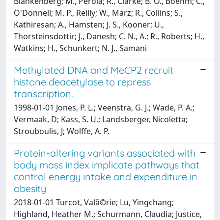
Blankenberg; M., Perola; R., Clarke; B. O., Boehm; C.,
O'Donnell; M. P., Reilly; W., März; R., Collins; S.,
Kathiresan; A., Hamsten; J. S., Kooner; U.,
Thorsteinsdottir; J., Danesh; C. N., A.; R., Roberts; H.,
Watkins; H., Schunkert; N. J., Samani
Methylated DNA and MeCP2 recruit
histone deacetylase to repress
transcription.
1998-01-01 Jones, P. L.; Veenstra, G. J.; Wade, P. A.;
Vermaak, D; Kass, S. U.; Landsberger, Nicoletta;
Strouboulis, J; Wolffe, A. P.
Protein-altering variants associated with
body mass index implicate pathways that
control energy intake and expenditure in
obesity
2018-01-01 Turcot, Valã©rie; Lu, Yingchang;
Highland, Heather M.; Schurmann, Claudia; Justice,