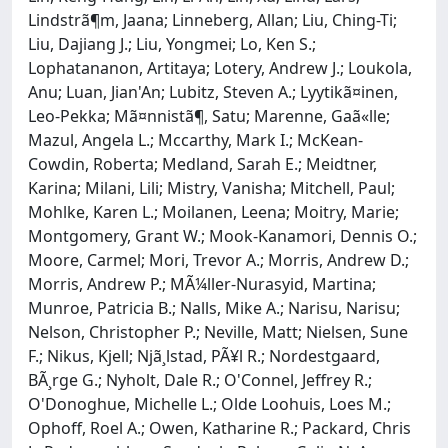
Lindstrã¶m, Jaana; Linneberg, Allan; Liu, Ching-Ti;
Liu, Dajiang J.; Liu, Yongmei; Lo, Ken S.;
Lophatananon, Artitaya; Lotery, Andrew J.; Loukola,
Anu; Luan, Jian'An; Lubitz, Steven A.; Lyytikã¤inen,
Leo-Pekka; Mã¤nnistã¶, Satu; Marenne, Gaã«lle;
Mazul, Angela L.; Mccarthy, Mark I.; McKean-
Cowdin, Roberta; Medland, Sarah E.; Meidtner,
Karina; Milani, Lili; Mistry, Vanisha; Mitchell, Paul;
Mohlke, Karen L.; Moilanen, Leena; Moitry, Marie;
Montgomery, Grant W.; Mook-Kanamori, Dennis O.;
Moore, Carmel; Mori, Trevor A.; Morris, Andrew D.;
Morris, Andrew P.; MÃ¼ller-Nurasyid, Martina;
Munroe, Patricia B.; Nalls, Mike A.; Narisu, Narisu;
Nelson, Christopher P.; Neville, Matt; Nielsen, Sune
F.; Nikus, Kjell; Njã¸lstad, PÃ¥l R.; Nordestgaard,
BÃ¸rge G.; Nyholt, Dale R.; O'Connel, Jeffrey R.;
O'Donoghue, Michelle L.; Olde Loohuis, Loes M.;
Ophoff, Roel A.; Owen, Katharine R.; Packard, Chris