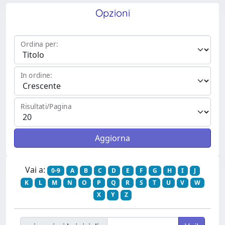
Opzioni
Ordina per:
In ordine:
Risultati/Pagina
Vai a:
0-9
A
B
C
D
E
F
G
H
I
J
K
L
M
N
O
P
Q
R
S
T
U
V
W
X
Y
Z