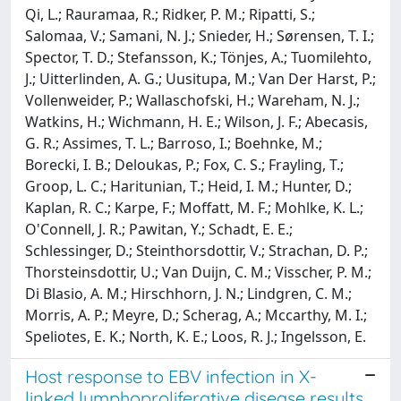
Qi, L.; Rauramaa, R.; Ridker, P. M.; Ripatti, S.;
Salomaa, V.; Samani, N. J.; Snieder, H.; Sørensen, T. I.;
Spector, T. D.; Stefansson, K.; Tönjes, A.; Tuomilehto,
J.; Uitterlinden, A. G.; Uusitupa, M.; Van Der Harst, P.;
Vollenweider, P.; Wallaschofski, H.; Wareham, N. J.;
Watkins, H.; Wichmann, H. E.; Wilson, J. F.; Abecasis,
G. R.; Assimes, T. L.; Barroso, I.; Boehnke, M.;
Borecki, I. B.; Deloukas, P.; Fox, C. S.; Frayling, T.;
Groop, L. C.; Haritunian, T.; Heid, I. M.; Hunter, D.;
Kaplan, R. C.; Karpe, F.; Moffatt, M. F.; Mohlke, K. L.;
O'Connell, J. R.; Pawitan, Y.; Schadt, E. E.;
Schlessinger, D.; Steinthorsdottir, V.; Strachan, D. P.;
Thorsteinsdottir, U.; Van Duijn, C. M.; Visscher, P. M.;
Di Blasio, A. M.; Hirschhorn, J. N.; Lindgren, C. M.;
Morris, A. P.; Meyre, D.; Scherag, A.; Mccarthy, M. I.;
Speliotes, E. K.; North, K. E.; Loos, R. J.; Ingelsson, E.
Host response to EBV infection in X-
linked lymphoproliferative disease results