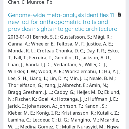
Cheh, C; Munroe, Pb
Genome-wide meta-analysis identifies 11
new loci for anthropometric traits and
provides insights into genetic architecture
2013-01-01 Berndt, S. I.; Gustafsson, S.; Mägi, R.;
Ganna, A.; Wheeler, E.; Feitosa, M. F.; Justice, A. E.;
Monda, K. L.; Croteau Chonka, D. C.; Day, F. R.; Esko,
T.; Fall, T.; Ferreira, T.; Gentilini, D.; Jackson, A. U.;
Luan, J.; Randall, J. C.; Vedantam, S.; Willer, C. J.;
Winkler, T. W.; Wood, A. R.; Workalemahu, T.; Hu, Y. J.;
Lee, S. H.; Liang, L.; Lin, D. Y.; Min, J. L.; Neale, B. M.;
Thorleifsson, G.; Yang, J.; Albrecht, E.; Amin, N.;
Bragg Gresham, J. L.; Cadby, G.; Heijer, M. D.; Eklund,
N.; Fischer, K.; Goel, A.; Hottenga, J. J.; Huffman, J. E.;
Jarick, I.; Johansson, Å.; Johnson, T.; Kanoni, S.;
Kleber, M. E.; König, I. R.; Kristiansson, K.; Kutalik, Z.;
Lamina, C.; Lecoeur, C.; Li, G.; Mangino, M.; Mcardle,
W. L.; Medina Gomez, C.; Müller Nurasyid, M.; Ngwa,