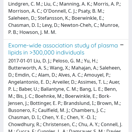
Lindgren, C. M.; Liu, C.; Manning, A. K.; Morris, A. P.;
Morrison, A. C.; O'Donnell, C. J.; Psaty, B. M.;
Saleheen, D.; Stefansson, K.; Boerwinkle, E.;
Chasman, D. I.; Levy, D.; Newton-Cheh, C.; Munroe,
P. B.; Howson, J. M. M.
Exome-wide association study of plasma
lipids in >300,000 individuals
2017-01-01 Liu, D. J.; Peloso, G. M.; Yu, H.;
Butterworth, A. S.; Wang, X.; Mahajan, A.; Saleheen,
D.; Emdin, C.; Alam, D.; Alves, A. C.; Amouyel, P.;
Angelantonio, E. D.; Arveiler, D.; Assimes, T. L.; Auer,
P. L.; Baber, U.; Ballantyne, C. M.; Bang, L. E.; Benn,
M.; Bis, J. C.; Boehnke, M.; Boerwinkle, E.; Bork-
Jensen, J.; Bottinger, E. P.; Brandslund, I.; Brown, M.;
Busonero, F.; Caulfield, M. J.; Chambers, J. C.;
Chasman, D. I.; Chen, Y. E.; Chen, Y. -D. I.;
Chowdhury, R.; Christensen, C.; Chu, A. Y.; Connell, J.
M.; Cucca, F.; Cupples, L. A.; Damrauer, S. M.; Davies,