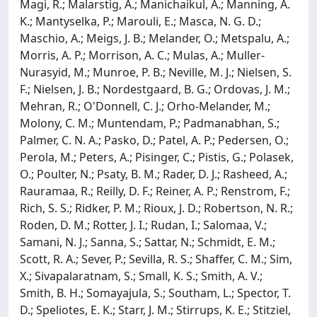
Magi, R.; Malarstig, A.; Manichaikul, A.; Manning, A.
K.; Mantyselka, P.; Marouli, E.; Masca, N. G. D.;
Maschio, A.; Meigs, J. B.; Melander, O.; Metspalu, A.;
Morris, A. P.; Morrison, A. C.; Mulas, A.; Muller-
Nurasyid, M.; Munroe, P. B.; Neville, M. J.; Nielsen, S.
F.; Nielsen, J. B.; Nordestgaard, B. G.; Ordovas, J. M.;
Mehran, R.; O'Donnell, C. J.; Orho-Melander, M.;
Molony, C. M.; Muntendam, P.; Padmanabhan, S.;
Palmer, C. N. A.; Pasko, D.; Patel, A. P.; Pedersen, O.;
Perola, M.; Peters, A.; Pisinger, C.; Pistis, G.; Polasek,
O.; Poulter, N.; Psaty, B. M.; Rader, D. J.; Rasheed, A.;
Rauramaa, R.; Reilly, D. F.; Reiner, A. P.; Renstrom, F.;
Rich, S. S.; Ridker, P. M.; Rioux, J. D.; Robertson, N. R.;
Roden, D. M.; Rotter, J. I.; Rudan, I.; Salomaa, V.;
Samani, N. J.; Sanna, S.; Sattar, N.; Schmidt, E. M.;
Scott, R. A.; Sever, P.; Sevilla, R. S.; Shaffer, C. M.; Sim,
X.; Sivapalaratnam, S.; Small, K. S.; Smith, A. V.;
Smith, B. H.; Somayajula, S.; Southam, L.; Spector, T.
D.; Speliotes, E. K.; Starr, J. M.; Stirrups, K. E.; Stitziel,