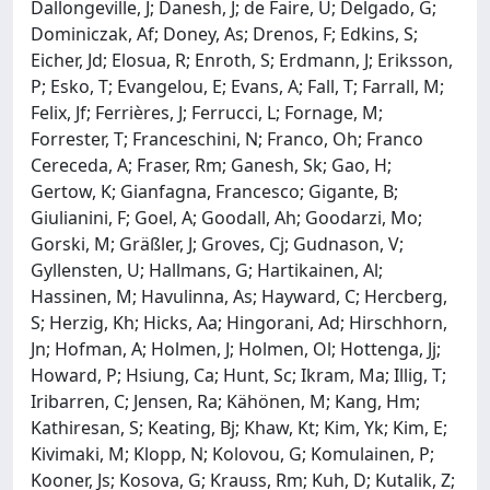
Dallongeville, J; Danesh, J; de Faire, U; Delgado, G;
Dominiczak, Af; Doney, As; Drenos, F; Edkins, S;
Eicher, Jd; Elosua, R; Enroth, S; Erdmann, J; Eriksson,
P; Esko, T; Evangelou, E; Evans, A; Fall, T; Farrall, M;
Felix, Jf; Ferrières, J; Ferrucci, L; Fornage, M;
Forrester, T; Franceschini, N; Franco, Oh; Franco
Cereceda, A; Fraser, Rm; Ganesh, Sk; Gao, H;
Gertow, K; Gianfagna, Francesco; Gigante, B;
Giulianini, F; Goel, A; Goodall, Ah; Goodarzi, Mo;
Gorski, M; Gräßler, J; Groves, Cj; Gudnason, V;
Gyllensten, U; Hallmans, G; Hartikainen, Al;
Hassinen, M; Havulinna, As; Hayward, C; Hercberg,
S; Herzig, Kh; Hicks, Aa; Hingorani, Ad; Hirschhorn,
Jn; Hofman, A; Holmen, J; Holmen, Ol; Hottenga, Jj;
Howard, P; Hsiung, Ca; Hunt, Sc; Ikram, Ma; Illig, T;
Iribarren, C; Jensen, Ra; Kähönen, M; Kang, Hm;
Kathiresan, S; Keating, Bj; Khaw, Kt; Kim, Yk; Kim, E;
Kivimaki, M; Klopp, N; Kolovou, G; Komulainen, P;
Kooner, Js; Kosova, G; Krauss, Rm; Kuh, D; Kutalik, Z;