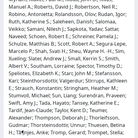
Manuel A.; Roberts, David J.; Robertson, Neil R.;
Robino, Antonietta; Rolandsson, Olov; Rudan, Igor;
Ruth, Katherine S.; Saleheen, Danish; Salomaa,
Veikko; Samani, Nilesh J.; Sapkota, Yadav; Sattar,
Naveed; Schoen, Robert E.; Schreiner, Pamela J.;
Schulze, Matthias B.; Scott, Robert A.; Segura-Lepe,
Marcelo P.; Shah, Svati H.; Sheu, Wayne H. -H.; Sim,
Xueling; Slater, Andrew J.; Small, Kerrin S.; Smith,
Albert V.; Southam, Lorraine; Spector, Timothy D.;
Speliotes, Elizabeth K.; Starr, John M.; Stefansson,
Kari; Steinthorsdottir, Valgerdur; Stirrups, Kathleen
E.; Strauch, Konstantin; Stringham, Heather M.;
Stumvoll, Michael; Sun, Liang; Surendran, Praveen;
Swift, Amy J.; Tada, Hayato; Tansey, Katherine E.;
Tardif, Jean-Claude; Taylor, Kent D.; Teumer,
Alexander; Thompson, Deborah J.; Thorleifsson,
Gudmar; Thorsteinsdottir, Unnur; Thuesen, Betina
H.; Tã¶njes, Anke; Tromp, Gerard; Trompet, Stella;