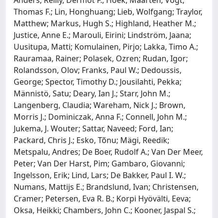
Thomas F.; Lin, Honghuang; Lieb, Wolfgang; Traylor,
Matthew; Markus, Hugh S.; Highland, Heather M.;
Justice, Anne E.; Marouli, Eirini; Lindström, Jaana;
Uusitupa, Matti; Komulainen, Pirjo; Lakka, Timo A.;
Rauramaa, Rainer; Polasek, Ozren; Rudan, Igor;
Rolandsson, Olov; Franks, Paul W.; Dedoussis,
George; Spector, Timothy D.; Jousilahti, Pekka;
Männistö, Satu; Deary, Ian J.; Starr, John M.;
Langenberg, Claudia; Wareham, Nick J.; Brown,
Morris J.; Dominiczak, Anna F.; Connell, John M.;
Jukema, J. Wouter; Sattar, Naveed; Ford, Ian;
Packard, Chris J.; Esko, Tõnu; Mägi, Reedik;
Metspalu, Andres; De Boer, Rudolf A.; Van Der Meer,
Peter; Van Der Harst, Pim; Gambaro, Giovanni;
Ingelsson, Erik; Lind, Lars; De Bakker, Paul I. W.;
Numans, Mattijs E.; Brandslund, Ivan; Christensen,
Cramer; Petersen, Eva R. B.; Korpi Hyövälti, Eeva;
Oksa, Heikki; Chambers, John C.; Kooner, Jaspal S.;