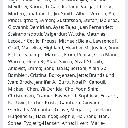
Meidtner, Karina; Li-Gao, Ruifang; Varga, Tibor V.;
Marten, Jonathan; Li, Jin; Smith, Albert Vernon; An,
Ping; Ligthart, Symen; Gustafsson, Stefan; Malerba,
Giovanni; Demirkan, Ayse; Tajes, Juan Fernandez;
Steinthorsdottir, Valgerdur; Wuttke, Matthias;
Lecoeur, Cécile; Preuss, Michael; Bielak, Lawrence F.;
Graff, Marielisa; Highland, Heather M.; Justice, Anne
E.; Liu, Dajiang J.; Marouli, Eirini; Peloso, Gina Marie;
Warren, Helen R.; Afaq, Saima; Afzal, Shoaib;
Ahlqvist, Emma; Bang, Lia B.; Bertoni, Alain G.;
Bombieri, Cristina; Bork-Jensen, Jette; Brandslund,
Ivan; Brody, Jennifer A.; Burtt, Noël P.; Canouil,
Mickaël; Chen, Yii-Der Ida; Cho, Yoon Shin;
Christensen, Cramer; Eastwood, Sophie V.; Eckardt,
Kai-Uwe; Fischer, Krista; Gambaro, Giovanni;
Giedraitis, Vilmantas; Grove, Megan L.; De Haan,
Hugoline G.; Hackinger, Sophie; Hai, Yang; Han,
Sohee; Tybjærg-Hansen, Anne; Hivert, Marie-