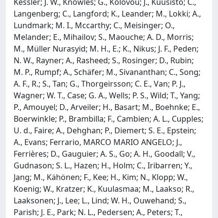
Kessler; J. W., Knowles; G., Kolovou; J., Kuusisto; C.,
Langenberg; C., Langford; K., Leander; M., Lokki; A.,
Lundmark; M. I., Mccarthy; C., Meisinger; O.,
Melander; E., Mihailov; S., Maouche; A. D., Morris;
M., Müller Nurasyid; M. H., E.; K., Nikus; J. F., Peden;
N. W., Rayner; A., Rasheed; S., Rosinger; D., Rubin;
M. P., Rumpf; A., Schäfer; M., Sivananthan; C., Song;
A. F., R.; S., Tan; G., Thorgeirsson; C. E., Van; P. J.,
Wagner; W. T., Case; G. A., Wells; P. S., Wild; T., Yang;
P., Amouyel; D., Arveiler; H., Basart; M., Boehnke; E.,
Boerwinkle; P., Brambilla; F., Cambien; A. L., Cupples;
U. d., Faire; A., Dehghan; P., Diemert; S. E., Epstein;
A., Evans; Ferrario, MARCO MARIO ANGELO; J.,
Ferrières; D., Gauguier; A. S., Go; A. H., Goodall; V.,
Gudnason; S. L., Hazen; H., Holm; C., Iribarren; Y.,
Jang; M., Kähönen; F., Kee; H., Kim; N., Klopp; W.,
Koenig; W., Kratzer; K., Kuulasmaa; M., Laakso; R.,
Laaksonen; J., Lee; L., Lind; W. H., Ouwehand; S.,
Parish; J. E., Park; N. L., Pedersen; A., Peters; T.,