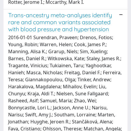
Rotter, Jerome I.; Mccarthy, Mark I.
Trans-ancestry meta-analyses identify
rare and common variants associated
with blood pressure and hypertension
2016-01-01 Surendran, Praveen; Drenos, Fotios;
Young, Robin; Warren, Helen; Cook, James P.;
Manning, Alisa K.; Grarup, Niels; Sim, Xueling;
Barnes, Daniel R.; Witkowska, Kate; Staley, James R.;
Tragante, Vinicius; Tukiainen, Taru; Yaghootkar,
Hanieh; Masca, Nicholas; Freitag, Daniel F.; Ferreira,
Teresa; Giannakopoulou, Olga; Tinker, Andrew;
Harakalova, Magdalena; Mihailov, Evelin; Liu,
Chunyu; Kraja, Aldi T.; Nielsen, Sune Fallgaard;
Rasheed, Asif; Samuel, Maria; Zhao, Wei;
Bonnycastle, Lori L.; Jackson, Anne U.; Narisu,
Narisu; Swift, Amy J.; Southam, Lorraine; Marten,
Jonathan; Huyghe, Jeroen R.; Stančáková, Alena;
Fava, Cristiano; Ohlsson, Therese; Matchan, Angela;