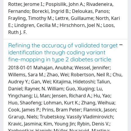
Rotter, Jerome I.; Pospisilik, John A.; Rivadeneira,
Fernando; Borecki, Ingrid B.; Deloukas, Panos;
Frayling, Timothy M.; Lettre, Guillaume; North, Kari
E.; Lindgren, Cecilia M.; Hirschhorn, Joel N.; Loos,
Ruth J. F.
Refining the accuracy of validated target
identification through coding variant
fine-mapping in type 2 diabetes article
2018-01-01 Mahajan, Anubha; Wessel, Jennifer;
Willems, Sara M.; Zhao, Wei; Robertson, Neil R.; Chu,
Audrey Y.; Gan, Wei; Kitajima, Hidetoshi; Taliun,
Daniel; Rayner, N. William; Guo, Xiuqing; Lu,
Yingchang; Li, Man; Jensen, Richard A.; Hu, Yao;
Huo, Shaofeng; Lohman, Kurt K.; Zhang, Weihua;
Cook, James P.; Prins, Bram Peter; Flannick, Jason;
Grarup, Niels; Trubetskoy, Vassily Vladimirovich;
Kravic, Jasmina; Kim, Young Jin; Rybin, Denis V.;
Yaghootkar, Hanieh; Müller-Nurasyid, Martina;