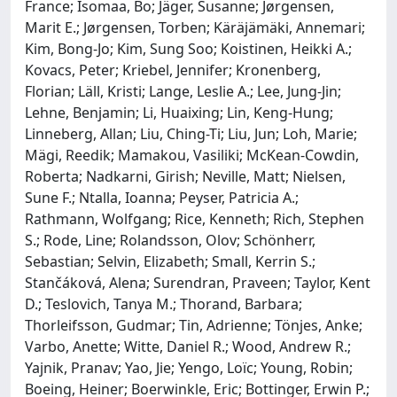
France; Isomaa, Bo; Jäger, Susanne; Jørgensen,
Marit E.; Jørgensen, Torben; Käräjämäki, Annemari;
Kim, Bong-Jo; Kim, Sung Soo; Koistinen, Heikki A.;
Kovacs, Peter; Kriebel, Jennifer; Kronenberg,
Florian; Läll, Kristi; Lange, Leslie A.; Lee, Jung-Jin;
Lehne, Benjamin; Li, Huaixing; Lin, Keng-Hung;
Linneberg, Allan; Liu, Ching-Ti; Liu, Jun; Loh, Marie;
Mägi, Reedik; Mamakou, Vasiliki; McKean-Cowdin,
Roberta; Nadkarni, Girish; Neville, Matt; Nielsen,
Sune F.; Ntalla, Ioanna; Peyser, Patricia A.;
Rathmann, Wolfgang; Rice, Kenneth; Rich, Stephen
S.; Rode, Line; Rolandsson, Olov; Schönherr,
Sebastian; Selvin, Elizabeth; Small, Kerrin S.;
Stančáková, Alena; Surendran, Praveen; Taylor, Kent
D.; Teslovich, Tanya M.; Thorand, Barbara;
Thorleifsson, Gudmar; Tin, Adrienne; Tönjes, Anke;
Varbo, Anette; Witte, Daniel R.; Wood, Andrew R.;
Yajnik, Pranav; Yao, Jie; Yengo, Loïc; Young, Robin;
Boeing, Heiner; Boerwinkle, Eric; Bottinger, Erwin P.;