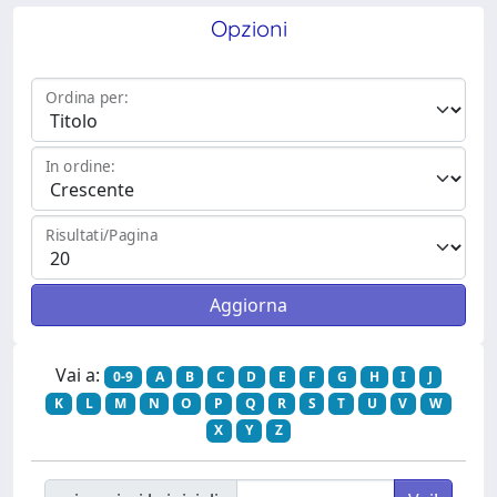
Opzioni
Ordina per:
In ordine:
Risultati/Pagina
Vai a:
0-9
A
B
C
D
E
F
G
H
I
J
K
L
M
N
O
P
Q
R
S
T
U
V
W
X
Y
Z