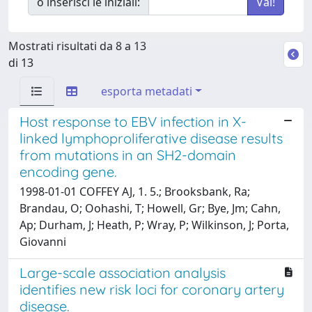
o inserisci le iniziali:
Mostrati risultati da 8 a 13
di 13
esporta metadati
Host response to EBV infection in X-
linked lymphoproliferative disease results
from mutations in an SH2-domain
encoding gene.
1998-01-01 COFFEY AJ, 1. 5.; Brooksbank, Ra;
Brandau, O; Oohashi, T; Howell, Gr; Bye, Jm; Cahn,
Ap; Durham, J; Heath, P; Wray, P; Wilkinson, J; Porta,
Giovanni
Large-scale association analysis
identifies new risk loci for coronary artery
disease.