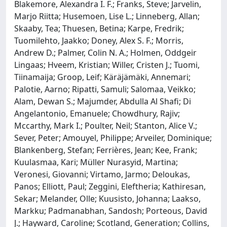
Blakemore, Alexandra I. F.; Franks, Steve; Jarvelin,
Marjo Riitta; Husemoen, Lise L.; Linneberg, Allan;
Skaaby, Tea; Thuesen, Betina; Karpe, Fredrik;
Tuomilehto, Jaakko; Doney, Alex S. F.; Morris,
Andrew D.; Palmer, Colin N. A.; Holmen, Oddgeir
Lingaas; Hveem, Kristian; Willer, Cristen J.; Tuomi,
Tiinamaija; Groop, Leif; Käräjämäki, Annemari;
Palotie, Aarno; Ripatti, Samuli; Salomaa, Veikko;
Alam, Dewan S.; Majumder, Abdulla Al Shafi; Di
Angelantonio, Emanuele; Chowdhury, Rajiv;
Mccarthy, Mark I.; Poulter, Neil; Stanton, Alice V.;
Sever, Peter; Amouyel, Philippe; Arveiler, Dominique;
Blankenberg, Stefan; Ferrières, Jean; Kee, Frank;
Kuulasmaa, Kari; Müller Nurasyid, Martina;
Veronesi, Giovanni; Virtamo, Jarmo; Deloukas,
Panos; Elliott, Paul; Zeggini, Eleftheria; Kathiresan,
Sekar; Melander, Olle; Kuusisto, Johanna; Laakso,
Markku; Padmanabhan, Sandosh; Porteous, David
J.; Hayward, Caroline; Scotland, Generation; Collins,