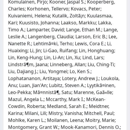
Komulainen, Pirjo; Kooner, Jaspal S.; Kooperberg,
Charles; Korhonen, Tellervo; Kovacs, Peter;
Kuivaniemi, Helena; Kutalik, Zoltã¡n; Kuulasmaa,
Kari; Kuusisto, Johanna; Laakso, Markku; Lakka,
Timo A.; Lamparter, David; Lange, Ethan M.; Lange,
Leslie A.; Langenberg, Claudia; Larson, Eric B.; Lee,
Nanette R.; Lehtimã¤ki, Terho; Lewis, Cora E.; Li,
Huaixing; Li, Jin; Li-Gao, Ruifang; Lin, Honghuang;
Lin, Keng-Hung; Lin, Li-An; Lin, Xu; Lind, Lars;
Lindstrã¶m, Jaana; Linneberg, Allan; Liu, Ching-Ti;
Liu, Dajiang J.; Liu, Yongmei; Lo, Ken S.;
Lophatananon, Artitaya; Lotery, Andrew J.; Loukola,
Anu; Luan, Jian'An; Lubitz, Steven A.; Lyytikã¤inen,
Leo-Pekka; Mã¤nnistã¶, Satu; Marenne, Gaã«lle;
Mazul, Angela L.; Mccarthy, Mark I.; McKean-
Cowdin, Roberta; Medland, Sarah E.; Meidtner,
Karina; Milani, Lili; Mistry, Vanisha; Mitchell, Paul;
Mohlke, Karen L.; Moilanen, Leena; Moitry, Marie;
Montgomery, Grant W.; Mook-Kanamori, Dennis O.;