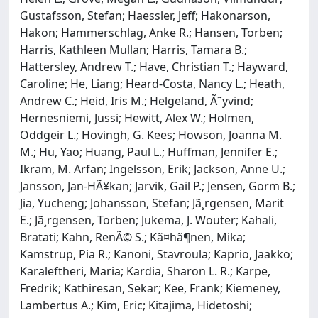
Gustafsson, Stefan; Haessler, Jeff; Hakonarson,
Hakon; Hammerschlag, Anke R.; Hansen, Torben;
Harris, Kathleen Mullan; Harris, Tamara B.;
Hattersley, Andrew T.; Have, Christian T.; Hayward,
Caroline; He, Liang; Heard-Costa, Nancy L.; Heath,
Andrew C.; Heid, Iris M.; Helgeland, Ã˜yvind;
Hernesniemi, Jussi; Hewitt, Alex W.; Holmen,
Oddgeir L.; Hovingh, G. Kees; Howson, Joanna M.
M.; Hu, Yao; Huang, Paul L.; Huffman, Jennifer E.;
Ikram, M. Arfan; Ingelsson, Erik; Jackson, Anne U.;
Jansson, Jan-HÃ¥kan; Jarvik, Gail P.; Jensen, Gorm B.;
Jia, Yucheng; Johansson, Stefan; Jã¸rgensen, Marit
E.; Jã¸rgensen, Torben; Jukema, J. Wouter; Kahali,
Bratati; Kahn, RenÃ© S.; Kã¤hã¶nen, Mika;
Kamstrup, Pia R.; Kanoni, Stavroula; Kaprio, Jaakko;
Karaleftheri, Maria; Kardia, Sharon L. R.; Karpe,
Fredrik; Kathiresan, Sekar; Kee, Frank; Kiemeney,
Lambertus A.; Kim, Eric; Kitajima, Hidetoshi;