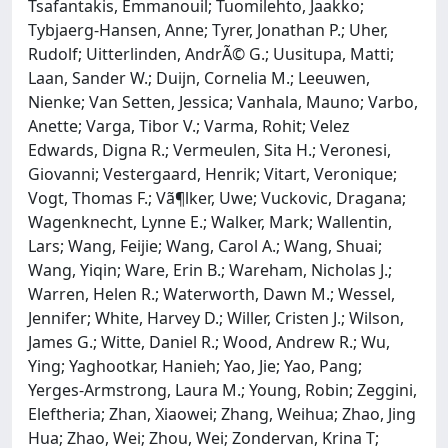
Tsafantakis, Emmanouil; Tuomilehto, Jaakko;
Tybjaerg-Hansen, Anne; Tyrer, Jonathan P.; Uher,
Rudolf; Uitterlinden, AndrÃ© G.; Uusitupa, Matti;
Laan, Sander W.; Duijn, Cornelia M.; Leeuwen,
Nienke; Van Setten, Jessica; Vanhala, Mauno; Varbo,
Anette; Varga, Tibor V.; Varma, Rohit; Velez
Edwards, Digna R.; Vermeulen, Sita H.; Veronesi,
Giovanni; Vestergaard, Henrik; Vitart, Veronique;
Vogt, Thomas F.; Vã¶lker, Uwe; Vuckovic, Dragana;
Wagenknecht, Lynne E.; Walker, Mark; Wallentin,
Lars; Wang, Feijie; Wang, Carol A.; Wang, Shuai;
Wang, Yiqin; Ware, Erin B.; Wareham, Nicholas J.;
Warren, Helen R.; Waterworth, Dawn M.; Wessel,
Jennifer; White, Harvey D.; Willer, Cristen J.; Wilson,
James G.; Witte, Daniel R.; Wood, Andrew R.; Wu,
Ying; Yaghootkar, Hanieh; Yao, Jie; Yao, Pang;
Yerges-Armstrong, Laura M.; Young, Robin; Zeggini,
Eleftheria; Zhan, Xiaowei; Zhang, Weihua; Zhao, Jing
Hua; Zhao, Wei; Zhou, Wei; Zondervan, Krina T;