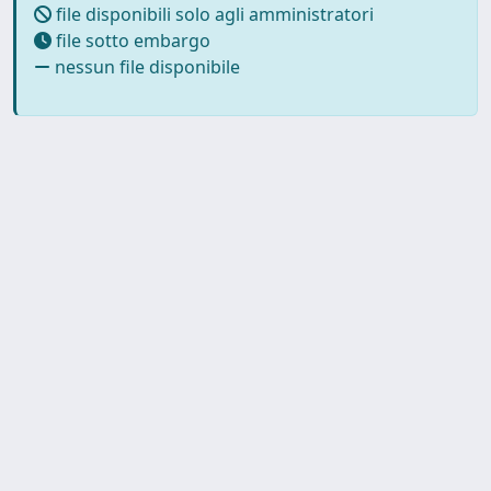
file disponibili solo agli amministratori
file sotto embargo
nessun file disponibile
Powered by
IRIS
-
about IRIS
-
Utilizzo dei cookie
-
Privacy
Copyright © 2026