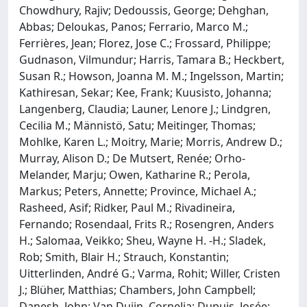
Chowdhury, Rajiv; Dedoussis, George; Dehghan,
Abbas; Deloukas, Panos; Ferrario, Marco M.;
Ferrières, Jean; Florez, Jose C.; Frossard, Philippe;
Gudnason, Vilmundur; Harris, Tamara B.; Heckbert,
Susan R.; Howson, Joanna M. M.; Ingelsson, Martin;
Kathiresan, Sekar; Kee, Frank; Kuusisto, Johanna;
Langenberg, Claudia; Launer, Lenore J.; Lindgren,
Cecilia M.; Männistö, Satu; Meitinger, Thomas;
Mohlke, Karen L.; Moitry, Marie; Morris, Andrew D.;
Murray, Alison D.; De Mutsert, Renée; Orho-
Melander, Marju; Owen, Katharine R.; Perola,
Markus; Peters, Annette; Province, Michael A.;
Rasheed, Asif; Ridker, Paul M.; Rivadineira,
Fernando; Rosendaal, Frits R.; Rosengren, Anders
H.; Salomaa, Veikko; Sheu, Wayne H. -H.; Sladek,
Rob; Smith, Blair H.; Strauch, Konstantin;
Uitterlinden, André G.; Varma, Rohit; Willer, Cristen
J.; Blüher, Matthias; Chambers, John Campbell;
Danesh, John; Van Duijn, Cornelia; Dupuis, Josée;