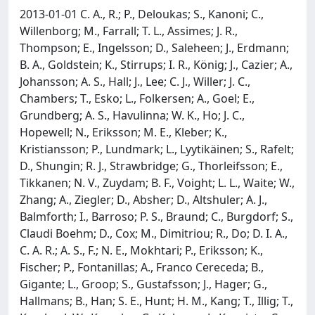
2013-01-01 C. A., R.; P., Deloukas; S., Kanoni; C.,
Willenborg; M., Farrall; T. L., Assimes; J. R.,
Thompson; E., Ingelsson; D., Saleheen; J., Erdmann;
B. A., Goldstein; K., Stirrups; I. R., König; J., Cazier; A.,
Johansson; A. S., Hall; J., Lee; C. J., Willer; J. C.,
Chambers; T., Esko; L., Folkersen; A., Goel; E.,
Grundberg; A. S., Havulinna; W. K., Ho; J. C.,
Hopewell; N., Eriksson; M. E., Kleber; K.,
Kristiansson; P., Lundmark; L., Lyytikäinen; S., Rafelt;
D., Shungin; R. J., Strawbridge; G., Thorleifsson; E.,
Tikkanen; N. V., Zuydam; B. F., Voight; L. L., Waite; W.,
Zhang; A., Ziegler; D., Absher; D., Altshuler; A. J.,
Balmforth; I., Barroso; P. S., Braund; C., Burgdorf; S.,
Claudi Boehm; D., Cox; M., Dimitriou; R., Do; D. I. A.,
C. A. R.; A. S., F.; N. E., Mokhtari; P., Eriksson; K.,
Fischer; P., Fontanillas; A., Franco Cereceda; B.,
Gigante; L., Groop; S., Gustafsson; J., Hager; G.,
Hallmans; B., Han; S. E., Hunt; H. M., Kang; T., Illig; T.,