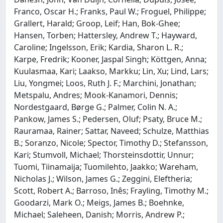
Franco, Oscar H.; Franks, Paul W.; Froguel, Philippe;
Grallert, Harald; Groop, Leif; Han, Bok-Ghee;
Hansen, Torben; Hattersley, Andrew T.; Hayward,
Caroline; Ingelsson, Erik; Kardia, Sharon L. R.;
Karpe, Fredrik; Kooner, Jaspal Singh; Köttgen, Anna;
Kuulasmaa, Kari; Laakso, Markku; Lin, Xu; Lind, Lars;
Liu, Yongmei; Loos, Ruth J. F.; Marchini, Jonathan;
Metspalu, Andres; Mook-Kanamori, Dennis;
Nordestgaard, Børge G.; Palmer, Colin N. A.;
Pankow, James S.; Pedersen, Oluf; Psaty, Bruce M.;
Rauramaa, Rainer; Sattar, Naveed; Schulze, Matthias
B.; Soranzo, Nicole; Spector, Timothy D.; Stefansson,
Kari; Stumvoll, Michael; Thorsteinsdottir, Unnur;
Tuomi, Tiinamaija; Tuomilehto, Jaakko; Wareham,
Nicholas J.; Wilson, James G.; Zeggini, Eleftheria;
Scott, Robert A.; Barroso, Inês; Frayling, Timothy M.;
Goodarzi, Mark O.; Meigs, James B.; Boehnke,
Michael; Saleheen, Danish; Morris, Andrew P.;