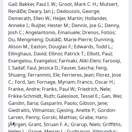
Gail; Bakker, Paul I. W.; Groot, Mark C. H.; Mutsert,
Renã©e; Deary, Ian J.; Dedoussis, George;
Demerath, Ellen W.; Heijer, Martin; Hollander,
Anneke I.; Ruijter, Hester M.; Dennis, Joe G.; Denny,
Josh C.; Angelantonio, Emanuele; Drenos, Fotios;
Du, Mengmeng; Dubã©, Marie-Pierre; Dunning,
Alison M.; Easton, Douglas F.; Edwards, Todd L.;
Ellinghaus, David; Ellinor, Patrick T.; Elliott, Paul;
Evangelou, Evangelos; Farmaki, Aliki-Eleni; Farooqi,
I. Sadaf; Faul, Jessica D.; Fauser, Sascha; Feng,
Shuang; Ferrannini, Ele; Ferrieres, Jean; Florez, Jose
C.; Ford, Ian; Fornage, Myriam; Franco, Oscar H.;
Franke, Andre; Franks, Paul W.; Friedrich, Nele;
Frikke-Schmidt, Ruth; Galesloot, Tessel E.; Gan, Wei;
Gandin, Ilaria; Gasparini, Paolo; Gibson, Jane;
Giedraitis, Vilmantas; Gjesing, Anette P.; Gordon-
Larsen, Penny; Gorski, Mathias; Grabe, Hans-
JÃ¶rgen; Grant, Struan F. A.; Grarup, Niels; Griffiths,
Helen L.; Grove, Megan L.; Gudnason, Vilmundur;