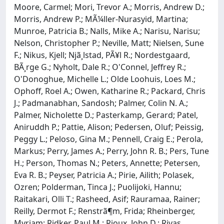
Moore, Carmel; Mori, Trevor A.; Morris, Andrew D.;
Morris, Andrew P.; MÃ¼ller-Nurasyid, Martina;
Munroe, Patricia B.; Nalls, Mike A.; Narisu, Narisu;
Nelson, Christopher P.; Neville, Matt; Nielsen, Sune
F.; Nikus, Kjell; Njã¸lstad, PÃ¥l R.; Nordestgaard,
BÃ¸rge G.; Nyholt, Dale R.; O'Connel, Jeffrey R.;
O'Donoghue, Michelle L.; Olde Loohuis, Loes M.;
Ophoff, Roel A.; Owen, Katharine R.; Packard, Chris
J.; Padmanabhan, Sandosh; Palmer, Colin N. A.;
Palmer, Nicholette D.; Pasterkamp, Gerard; Patel,
Aniruddh P.; Pattie, Alison; Pedersen, Oluf; Peissig,
Peggy L.; Peloso, Gina M.; Pennell, Craig E.; Perola,
Markus; Perry, James A.; Perry, John R. B.; Pers, Tune
H.; Person, Thomas N.; Peters, Annette; Petersen,
Eva R. B.; Peyser, Patricia A.; Pirie, Ailith; Polasek,
Ozren; Polderman, Tinca J.; Puolijoki, Hannu;
Raitakari, Olli T.; Rasheed, Asif; Rauramaa, Rainer;
Reilly, Dermot F.; Renstrã¶m, Frida; Rheinberger,
Myriam; Ridker, Paul M.; Rioux, John D.; Rivas,