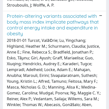
Strouboulis, J; Wolffe, A. P.
Protein-altering variants associated with
body mass index implicate pathways that
control energy intake and expenditure in
obesity
2018-01-01 Turcot, Valã©rie; Lu, Yingchang;
Highland, Heather M.; Schurmann, Claudia; Justice,
Anne E.; Fine, Rebecca S.; Bradfield, Jonathan P.;
Esko, Tãµnu; Giri, Ayush; Graff, Mariaelisa; Guo,
Xiuqing; Hendricks, Audrey E.; Karaderi, Tugce;
Lempradl, Adelheid; Locke, Adam E.; Mahajan,
Anubha; Marouli, Eirini; Sivapalaratnam, Suthesh;
Young, Kristin L.; Alfred, Tamuno; Feitosa, Mary F.;
Masca, Nicholas G. D.; Manning, Alisa K.; Medina-
Gomez, Carolina; Mudgal, Poorva; Ng, Maggie C. Y.;
Reiner, Alex P.; Vedantam, Sailaja; Willems, Sara M.;
Winkler, Thomas W.; Abecasis, Gonã§alo; Aben,