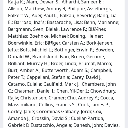
Katja K.; Alam, Dewan S.; Alharthi, Sameer E.;
Allison, Matthew; Amouyel, Philippe; Asselbergs,
Folkert W.; Auer, Paul L.; Balkau, Beverley; Bang, Lia
E.; Barroso, Inãªs; Bastarache, Lisa; Benn, Marianne;
Bergmann, Sven; Bielak, Lawrence F.; Blã¼her,
Matthias; Boehnke, Michael; Boeing, Heiner;
Boerwinkle, Eric; Bã¶ger, Carsten A.; Bork-Jensen,
Jette; Bots, Michiel L.; Bottinger, Erwin P.; Bowden,
Donald W.; Brandslund, Ivan; Breen, Gerome;
Brilliant, Murray H.; Broer, Linda; Brumat, Marco;
Burt, Amber A.; Butterworth, Adam S.; Campbell,
Peter T.; Cappellani, Stefania; Carey, David J.;
Catamo, Eulalia; Caulfield, Mark J.; Chambers, John
C.; Chasman, Daniel I.; Chen, Yii-Der I.; Chowdhury,
Rajiv; Christensen, Cramer; Chu, Audrey Y.; Cocca,
Massimiliano; Collins, Francis S.; Cook, James P.;
Corley, Janie; Corominas Galbany, Jordi; Cox,
Amanda J.; Crosslin, David S.; Cuellar-Partida,
Gabriel; D'Eustacchio, Angela; Danesh, John; Davies,