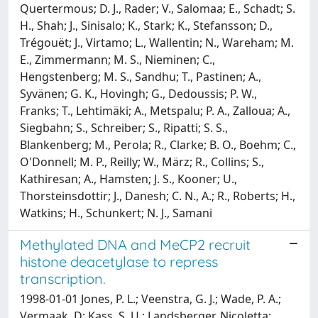
Quertermous; D. J., Rader; V., Salomaa; E., Schadt; S.
H., Shah; J., Sinisalo; K., Stark; K., Stefansson; D.,
Trégouët; J., Virtamo; L., Wallentin; N., Wareham; M.
E., Zimmermann; M. S., Nieminen; C.,
Hengstenberg; M. S., Sandhu; T., Pastinen; A.,
Syvänen; G. K., Hovingh; G., Dedoussis; P. W.,
Franks; T., Lehtimäki; A., Metspalu; P. A., Zalloua; A.,
Siegbahn; S., Schreiber; S., Ripatti; S. S.,
Blankenberg; M., Perola; R., Clarke; B. O., Boehm; C.,
O'Donnell; M. P., Reilly; W., März; R., Collins; S.,
Kathiresan; A., Hamsten; J. S., Kooner; U.,
Thorsteinsdottir; J., Danesh; C. N., A.; R., Roberts; H.,
Watkins; H., Schunkert; N. J., Samani
Methylated DNA and MeCP2 recruit
histone deacetylase to repress
transcription.
1998-01-01 Jones, P. L.; Veenstra, G. J.; Wade, P. A.;
Vermaak, D; Kass, S. U.; Landsberger, Nicoletta;