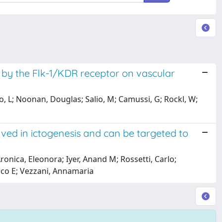
 by the Flk-1/KDR receptor on vascular
imo, L; Noonan, Douglas; Salio, M; Camussi, G; Rockl, W;
olved in ictogenesis and can be targeted to
Aronica, Eleonora; Iyer, Anand M; Rossetti, Carlo;
rco E; Vezzani, Annamaria