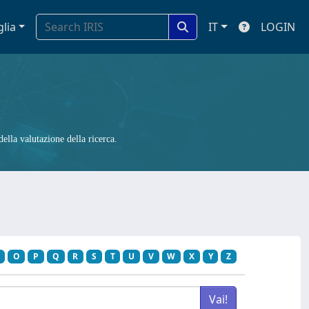
glia
IT
LOGIN
ella valutazione della ricerca.
O
P
Q
R
S
T
U
V
W
X
Y
Z