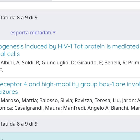
tati da 8 a 9 di 9
esporta metadati
genesis induced by HIV-1 Tat protein is mediated
al cells
Albini, A; Soldi, R; Giunciuglio, D; Giraudo, E; Benelli, R; Pr
F.
 receptor 4 and high-mobility group box-1 are inv
eizures
Maroso, Mattia; Balosso, Silvia; Ravizza, Teresa; Liu, Jaron; 
onica; Casalgrandi, Maura; Manfredi, Angelo A; Bianchi, Ma
tati da 8 a 9 di 9