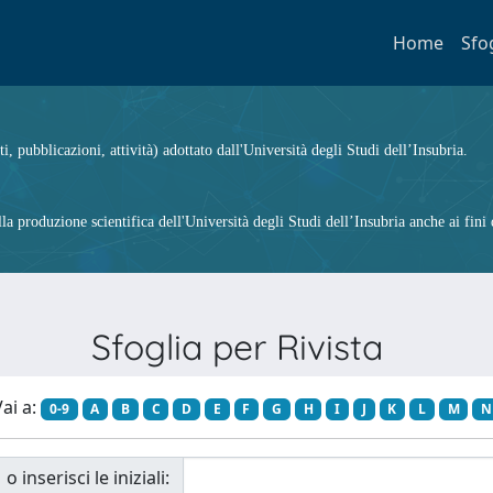
Home
Sfo
ti, pubblicazioni, attività) adottato dall'Università degli Studi dell’Insubria.
 produzione scientifica dell'Università degli Studi dell’Insubria anche ai fini d
Sfoglia per Rivista
ai a:
0-9
A
B
C
D
E
F
G
H
I
J
K
L
M
N
o inserisci le iniziali: