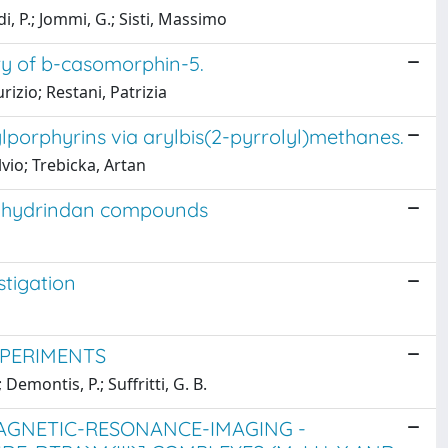
di, P.; Jommi, G.; Sisti, Massimo
y of b-casomorphin-5.
zio; Restani, Patrizia
ylporphyrins via arylbis(2-pyrrolyl)methanes.
vio; Trebicka, Artan
is-hydrindan compounds
tigation
XPERIMENTS
emontis, P.; Suffritti, G. B.
GNETIC-RESONANCE-IMAGING -