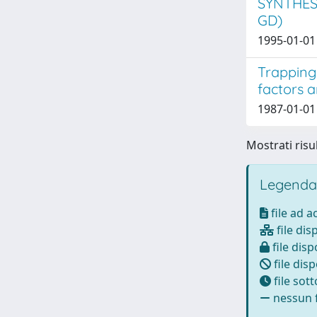
SYNTHES
GD)
1995-01-01 
Trapping 
factors a
1987-01-01 
Mostrati risul
Legenda
file ad 
file dis
file disp
file disp
file sot
nessun f