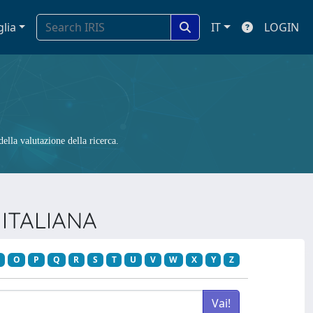
glia
IT
LOGIN
ella valutazione della ricerca.
 ITALIANA
O
P
Q
R
S
T
U
V
W
X
Y
Z