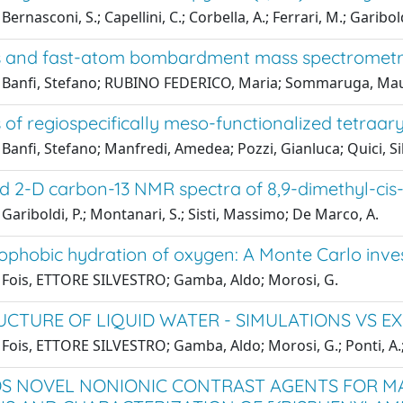
ernasconi, S.; Capellini, C.; Corbella, A.; Ferrari, M.; Garibol
s and fast-atom bombardment mass spectrometr
 Banfi, Stefano; RUBINO FEDERICO, Maria; Sommaruga, Mauri
 of regiospecifically meso-functionalized tetraar
Banfi, Stefano; Manfredi, Amedea; Pozzi, Gianluca; Quici, Sil
nd 2-D carbon-13 NMR spectra of 8,9-dimethyl-c
Gariboldi, P.; Montanari, S.; Sisti, Massimo; De Marco, A.
ophobic hydration of oxygen: A Monte Carlo inves
 Fois, ETTORE SILVESTRO; Gamba, Aldo; Morosi, G.
UCTURE OF LIQUID WATER - SIMULATIONS VS E
Fois, ETTORE SILVESTRO; Gamba, Aldo; Morosi, G.; Ponti, A.; D
 NOVEL NONIONIC CONTRAST AGENTS FOR MA