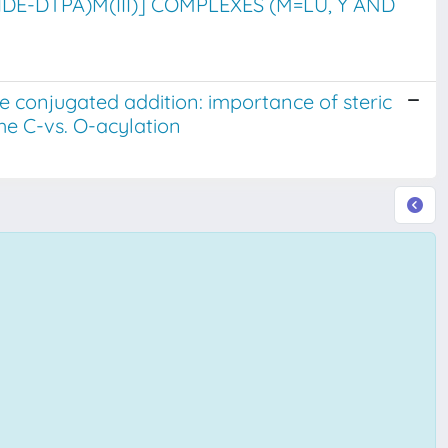
E-DTPA)M(III)] COMPLEXES (M=LU, Y AND
e conjugated addition: importance of steric
the C-vs. O-acylation