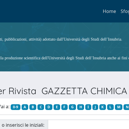
Home
Sfo
ti, pubblicazioni, attività) adottato dall'Università degli Studi dell’Insubria.
 produzione scientifica dell'Università degli Studi dell’Insubria anche ai fini d
per Rivista GAZZETTA CHIMICA
ai a:
0-9
A
B
C
D
E
F
G
H
I
J
K
L
M
N
o inserisci le iniziali: