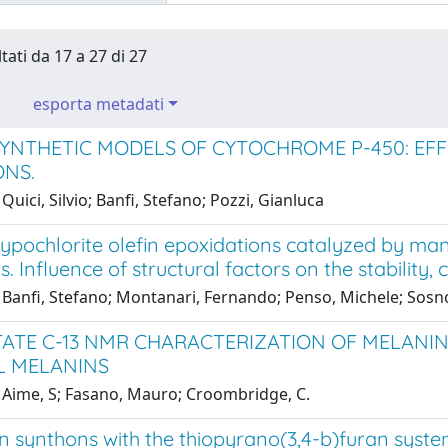
tati da 17 a 27 di 27
esporta metadati
SYNTHETIC MODELS OF CYTOCHROME P-450: EF
ONS.
Quici, Silvio; Banfi, Stefano; Pozzi, Gianluca
ypochlorite olefin epoxidations catalyzed by m
s. Influence of structural factors on the stability, 
Banfi, Stefano; Montanari, Fernando; Penso, Michele; Sosno
TATE C-13 NMR CHARACTERIZATION OF MELANIN
L MELANINS
 Aime, S; Fasano, Mauro; Croombridge, C.
on synthons with the thiopyrano(3,4-b)furan syst