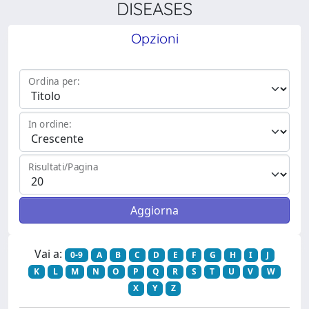
DISEASES
Opzioni
Ordina per:
In ordine:
Risultati/Pagina
Vai a:
0-9
A
B
C
D
E
F
G
H
I
J
K
L
M
N
O
P
Q
R
S
T
U
V
W
X
Y
Z