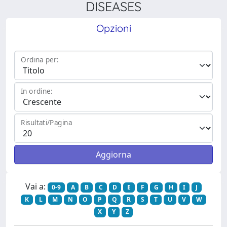
DISEASES
Opzioni
Ordina per:
In ordine:
Risultati/Pagina
Vai a:
0-9
A
B
C
D
E
F
G
H
I
J
K
L
M
N
O
P
Q
R
S
T
U
V
W
X
Y
Z