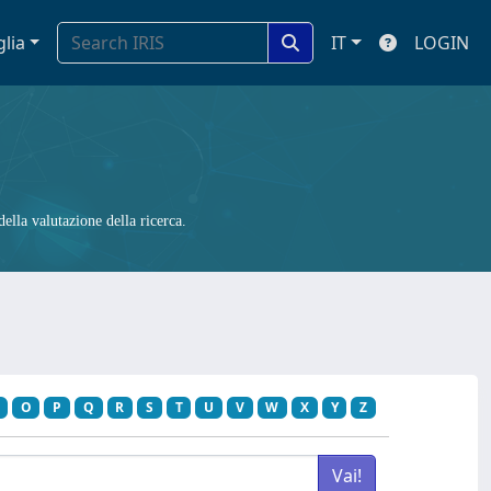
glia
IT
LOGIN
ella valutazione della ricerca.
O
P
Q
R
S
T
U
V
W
X
Y
Z