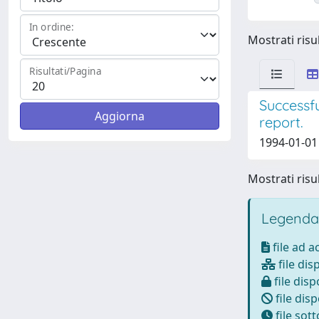
In ordine:
Mostrati risul
Risultati/Pagina
Successfu
report.
1994-01-01 
Mostrati risul
Legenda
file ad 
file dis
file disp
file disp
file sot