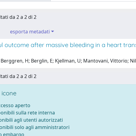
tati da 2 a 2 di 2
esporta metadati
l outcome after massive bleeding in a heart trans
Berggren, H; Berglin, E; Kjellman, U; Mantovani, Vittorio; Nil
tati da 2 a 2 di 2
 icone
accesso aperto
ponibili sulla rete interna
onibili agli utenti autorizzati
onibili solo agli amministratori
to embargo