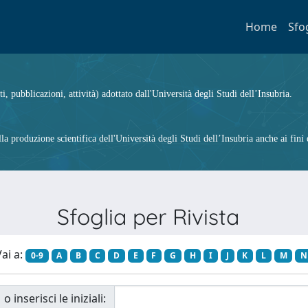
Home
Sfo
ti, pubblicazioni, attività) adottato dall'Università degli Studi dell’Insubria.
 produzione scientifica dell'Università degli Studi dell’Insubria anche ai fini d
Sfoglia per Rivista
ai a:
0-9
A
B
C
D
E
F
G
H
I
J
K
L
M
N
o inserisci le iniziali: