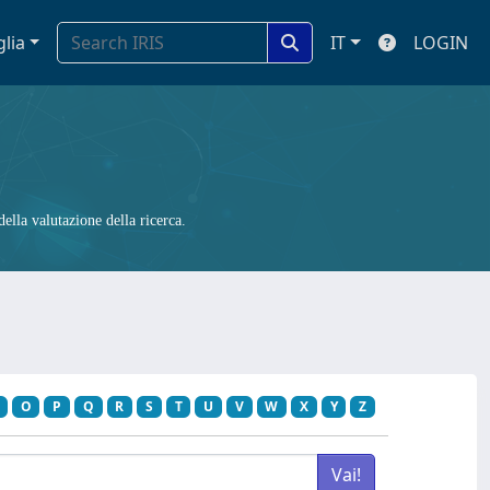
glia
IT
LOGIN
ella valutazione della ricerca.
O
P
Q
R
S
T
U
V
W
X
Y
Z