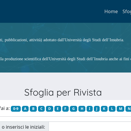
Home
Sfo
ti, pubblicazioni, attività) adottato dall'Università degli Studi dell’Insubria.
 produzione scientifica dell'Università degli Studi dell’Insubria anche ai fini d
Sfoglia per Rivista
ai a:
0-9
A
B
C
D
E
F
G
H
I
J
K
L
M
N
o inserisci le iniziali: