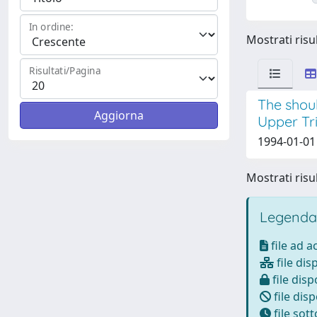
In ordine:
Mostrati risul
Risultati/Pagina
The shou
Upper Tri
1994-01-01
Mostrati risul
Legenda
file ad 
file dis
file disp
file disp
file sot