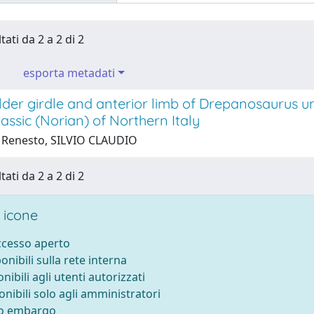
tati da 2 a 2 di 2
esporta metadati
lder girdle and anterior limb of Drepanosaurus u
assic (Norian) of Northern Italy
 Renesto, SILVIO CLAUDIO
tati da 2 a 2 di 2
 icone
accesso aperto
ponibili sulla rete interna
onibili agli utenti autorizzati
onibili solo agli amministratori
to embargo