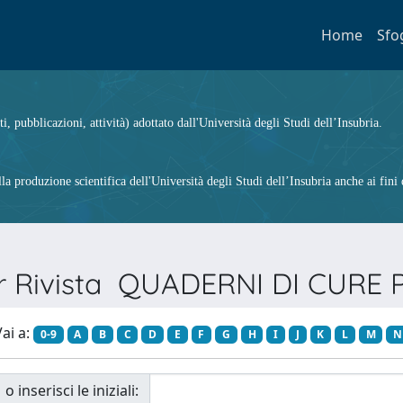
Home
Sfo
ti, pubblicazioni, attività) adottato dall'Università degli Studi dell’Insubria.
 produzione scientifica dell'Università degli Studi dell’Insubria anche ai fini d
er Rivista QUADERNI DI CURE 
ai a:
0-9
A
B
C
D
E
F
G
H
I
J
K
L
M
N
o inserisci le iniziali: