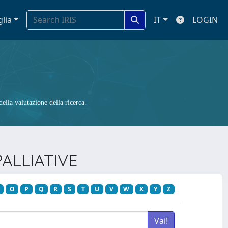
glia
IT
LOGIN
ella valutazione della ricerca.
PALLIATIVE
O
P
Q
R
S
T
U
V
W
X
Y
Z