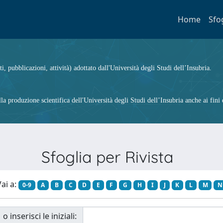
Home
Sfo
ti, pubblicazioni, attività) adottato dall'Università degli Studi dell’Insubria.
 produzione scientifica dell'Università degli Studi dell’Insubria anche ai fini d
Sfoglia per Rivista
ai a:
0-9
A
B
C
D
E
F
G
H
I
J
K
L
M
N
o inserisci le iniziali: