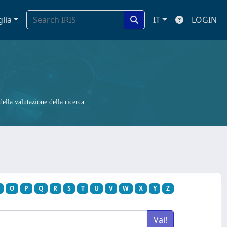
glia
IT
LOGIN
ella valutazione della ricerca.
O
P
Q
R
S
T
U
V
W
X
Y
Z