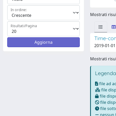
In ordine:
Mostrati risul
Risultati/Pagina
Time-cons
2019-01-01
Mostrati risul
Legenda
file ad 
file dis
file disp
file disp
file sot
nessun f