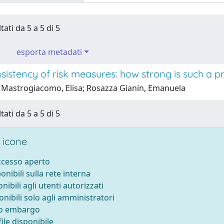
tati da 5 a 5 di 5
esporta metadati
istency of risk measures: how strong is such a p
 Mastrogiacomo, Elisa; Rosazza Gianin, Emanuela
tati da 5 a 5 di 5
 icone
accesso aperto
ponibili sulla rete interna
onibili agli utenti autorizzati
onibili solo agli amministratori
to embargo
ile disponibile