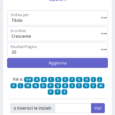
Ordina per:
In ordine:
Risultati/Pagina
Vai a:
0-9
A
B
C
D
E
F
G
H
I
J
K
L
M
N
O
P
Q
R
S
T
U
V
W
X
Y
Z
o inserisci le iniziali: