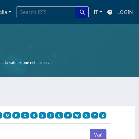
glia
IT
LOGIN
ella valutazione della ricerca.
O
P
Q
R
S
T
U
V
W
X
Y
Z