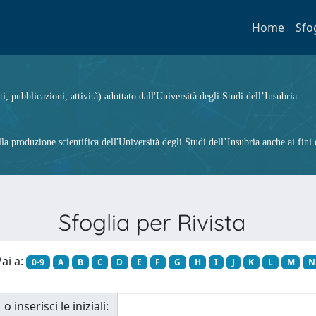
Home
Sfo
ti, pubblicazioni, attività) adottato dall'Università degli Studi dell’Insubria.
 produzione scientifica dell'Università degli Studi dell’Insubria anche ai fini d
Sfoglia per Rivista
ai a:
0-9
A
B
C
D
E
F
G
H
I
J
K
L
M
N
o inserisci le iniziali: