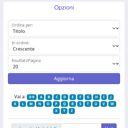
Opzioni
Ordina per:
In ordine:
Risultati/Pagina
Vai a:
0-9
A
B
C
D
E
F
G
H
I
J
K
L
M
N
O
P
Q
R
S
T
U
V
W
X
Y
Z