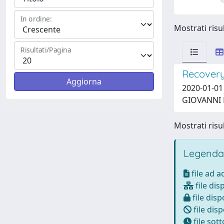
In ordine:
Mostrati risul
Risultati/Pagina
Recovery 
2020-01-01 
GIOVANNI B
Mostrati risul
Legenda
file ad 
file dis
file disp
file disp
file sot