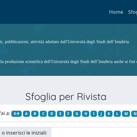
Home
Sfo
ti, pubblicazioni, attività) adottato dall'Università degli Studi dell’Insubria.
 produzione scientifica dell'Università degli Studi dell’Insubria anche ai fini d
Sfoglia per Rivista
ai a:
0-9
A
B
C
D
E
F
G
H
I
J
K
L
M
N
o inserisci le iniziali: