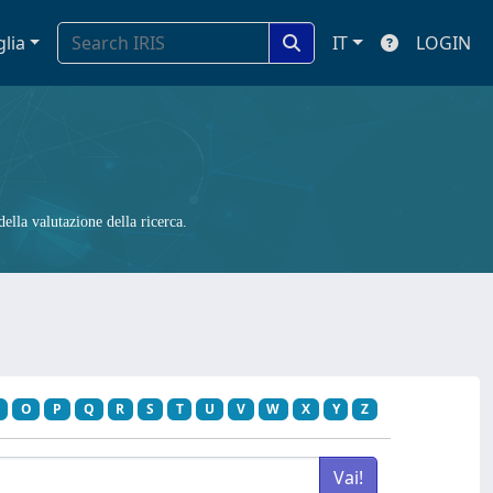
glia
IT
LOGIN
ella valutazione della ricerca.
O
P
Q
R
S
T
U
V
W
X
Y
Z