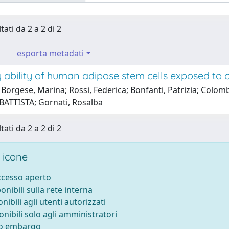
tati da 2 a 2 di 2
esporta metadati
ability of human adipose stem cells exposed to c
Borgese, Marina; Rossi, Federica; Bonfanti, Patrizia; Colomb
ATTISTA; Gornati, Rosalba
tati da 2 a 2 di 2
 icone
accesso aperto
ponibili sulla rete interna
onibili agli utenti autorizzati
onibili solo agli amministratori
to embargo