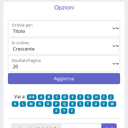
Opzioni
Ordina per:
In ordine:
Risultati/Pagina
Vai a:
0-9
A
B
C
D
E
F
G
H
I
J
K
L
M
N
O
P
Q
R
S
T
U
V
W
X
Y
Z