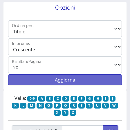
Opzioni
Ordina per:
In ordine:
Risultati/Pagina
Vai a:
0-9
A
B
C
D
E
F
G
H
I
J
K
L
M
N
O
P
Q
R
S
T
U
V
W
X
Y
Z