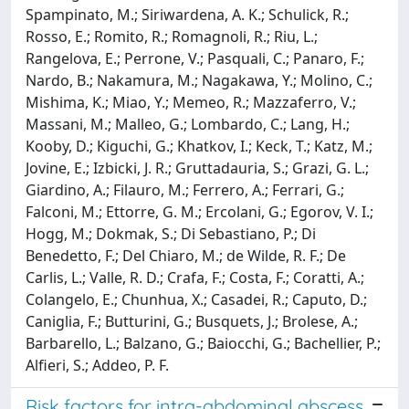
Spampinato, M.; Siriwardena, A. K.; Schulick, R.;
Rosso, E.; Romito, R.; Romagnoli, R.; Riu, L.;
Rangelova, E.; Perrone, V.; Pasquali, C.; Panaro, F.;
Nardo, B.; Nakamura, M.; Nagakawa, Y.; Molino, C.;
Mishima, K.; Miao, Y.; Memeo, R.; Mazzaferro, V.;
Massani, M.; Malleo, G.; Lombardo, C.; Lang, H.;
Kooby, D.; Kiguchi, G.; Khatkov, I.; Keck, T.; Katz, M.;
Jovine, E.; Izbicki, J. R.; Gruttadauria, S.; Grazi, G. L.;
Giardino, A.; Filauro, M.; Ferrero, A.; Ferrari, G.;
Falconi, M.; Ettorre, G. M.; Ercolani, G.; Egorov, V. I.;
Hogg, M.; Dokmak, S.; Di Sebastiano, P.; Di
Benedetto, F.; Del Chiaro, M.; de Wilde, R. F.; De
Carlis, L.; Valle, R. D.; Crafa, F.; Costa, F.; Coratti, A.;
Colangelo, E.; Chunhua, X.; Casadei, R.; Caputo, D.;
Caniglia, F.; Butturini, G.; Busquets, J.; Brolese, A.;
Barbarello, L.; Balzano, G.; Baiocchi, G.; Bachellier, P.;
Alfieri, S.; Addeo, P. F.
Risk factors for intra-abdominal abscess