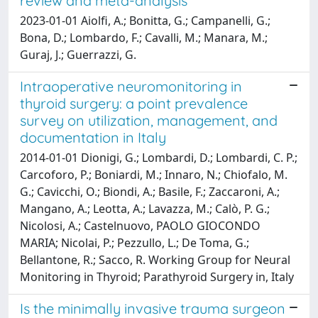
review and meta-analysis
2023-01-01 Aiolfi, A.; Bonitta, G.; Campanelli, G.;
Bona, D.; Lombardo, F.; Cavalli, M.; Manara, M.;
Guraj, J.; Guerrazzi, G.
Intraoperative neuromonitoring in
thyroid surgery: a point prevalence
survey on utilization, management, and
documentation in Italy
2014-01-01 Dionigi, G.; Lombardi, D.; Lombardi, C. P.;
Carcoforo, P.; Boniardi, M.; Innaro, N.; Chiofalo, M.
G.; Cavicchi, O.; Biondi, A.; Basile, F.; Zaccaroni, A.;
Mangano, A.; Leotta, A.; Lavazza, M.; Calò, P. G.;
Nicolosi, A.; Castelnuovo, PAOLO GIOCONDO
MARIA; Nicolai, P.; Pezzullo, L.; De Toma, G.;
Bellantone, R.; Sacco, R. Working Group for Neural
Monitoring in Thyroid; Parathyroid Surgery in, Italy
Is the minimally invasive trauma surgeon