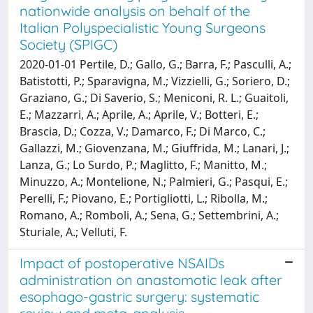
nationwide analysis on behalf of the
Italian Polyspecialistic Young Surgeons
Society (SPIGC)
2020-01-01 Pertile, D.; Gallo, G.; Barra, F.; Pasculli, A.;
Batistotti, P.; Sparavigna, M.; Vizzielli, G.; Soriero, D.;
Graziano, G.; Di Saverio, S.; Meniconi, R. L.; Guaitoli,
E.; Mazzarri, A.; Aprile, A.; Aprile, V.; Botteri, E.;
Brascia, D.; Cozza, V.; Damarco, F.; Di Marco, C.;
Gallazzi, M.; Giovenzana, M.; Giuffrida, M.; Lanari, J.;
Lanza, G.; Lo Surdo, P.; Maglitto, F.; Manitto, M.;
Minuzzo, A.; Montelione, N.; Palmieri, G.; Pasqui, E.;
Perelli, F.; Piovano, E.; Portigliotti, L.; Ribolla, M.;
Romano, A.; Romboli, A.; Sena, G.; Settembrini, A.;
Sturiale, A.; Velluti, F.
Impact of postoperative NSAIDs
administration on anastomotic leak after
esophago-gastric surgery: systematic