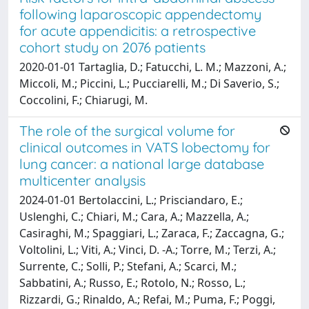
following laparoscopic appendectomy
for acute appendicitis: a retrospective
cohort study on 2076 patients
2020-01-01 Tartaglia, D.; Fatucchi, L. M.; Mazzoni, A.;
Miccoli, M.; Piccini, L.; Pucciarelli, M.; Di Saverio, S.;
Coccolini, F.; Chiarugi, M.
The role of the surgical volume for
clinical outcomes in VATS lobectomy for
lung cancer: a national large database
multicenter analysis
2024-01-01 Bertolaccini, L.; Prisciandaro, E.;
Uslenghi, C.; Chiari, M.; Cara, A.; Mazzella, A.;
Casiraghi, M.; Spaggiari, L.; Zaraca, F.; Zaccagna, G.;
Voltolini, L.; Viti, A.; Vinci, D. -A.; Torre, M.; Terzi, A.;
Surrente, C.; Solli, P.; Stefani, A.; Scarci, M.;
Sabbatini, A.; Russo, E.; Rotolo, N.; Rosso, L.;
Rizzardi, G.; Rinaldo, A.; Refai, M.; Puma, F.; Poggi,