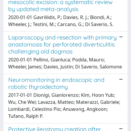
mesocolic excision: a systematic review
by updated meta-analysis
2020-01-01 Gavriilidis, P.; Davies, R. J.; Biondi, A.;
Wheeler, J.; Testini, M.; Carcano, G.; Di Saverio, S.
Laparoscopy and resection with primary
anastomosis for perforated diverticulitis:
challenging old dogmas
2020-01-01 Pellino, Gianluca; Podda, Mauro;
Wheeler, James; Davies, Justin; Di Saverio, Salomone
Neuromonitoring in endoscopic and
robotic thyroidectomy
2017-01-01 Dionigi, Gianlorenzo; Kim, Hoon Yub;
Wu, Che Wei; Lavazza, Matteo; Materazzi, Gabriele;
Lombardi, Celestino Pio; Anuwong, Angkoon;
Tufano, Ralph P.
Protective ileostomy creation after