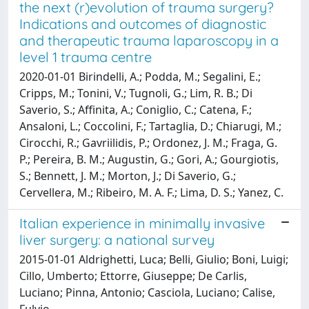
the next (r)evolution of trauma surgery?
Indications and outcomes of diagnostic
and therapeutic trauma laparoscopy in a
level 1 trauma centre
2020-01-01 Birindelli, A.; Podda, M.; Segalini, E.;
Cripps, M.; Tonini, V.; Tugnoli, G.; Lim, R. B.; Di
Saverio, S.; Affinita, A.; Coniglio, C.; Catena, F.;
Ansaloni, L.; Coccolini, F.; Tartaglia, D.; Chiarugi, M.;
Cirocchi, R.; Gavriilidis, P.; Ordonez, J. M.; Fraga, G.
P.; Pereira, B. M.; Augustin, G.; Gori, A.; Gourgiotis,
S.; Bennett, J. M.; Morton, J.; Di Saverio, G.;
Cervellera, M.; Ribeiro, M. A. F.; Lima, D. S.; Yanez, C.
Italian experience in minimally invasive
liver surgery: a national survey
2015-01-01 Aldrighetti, Luca; Belli, Giulio; Boni, Luigi;
Cillo, Umberto; Ettorre, Giuseppe; De Carlis,
Luciano; Pinna, Antonio; Casciola, Luciano; Calise,
Fulvio