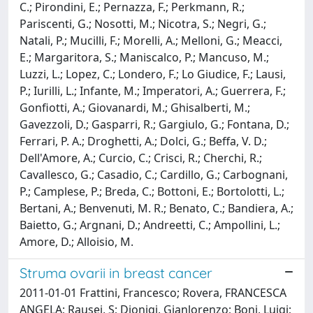
C.; Pirondini, E.; Pernazza, F.; Perkmann, R.;
Pariscenti, G.; Nosotti, M.; Nicotra, S.; Negri, G.;
Natali, P.; Mucilli, F.; Morelli, A.; Melloni, G.; Meacci,
E.; Margaritora, S.; Maniscalco, P.; Mancuso, M.;
Luzzi, L.; Lopez, C.; Londero, F.; Lo Giudice, F.; Lausi,
P.; Iurilli, L.; Infante, M.; Imperatori, A.; Guerrera, F.;
Gonfiotti, A.; Giovanardi, M.; Ghisalberti, M.;
Gavezzoli, D.; Gasparri, R.; Gargiulo, G.; Fontana, D.;
Ferrari, P. A.; Droghetti, A.; Dolci, G.; Beffa, V. D.;
Dell'Amore, A.; Curcio, C.; Crisci, R.; Cherchi, R.;
Cavallesco, G.; Casadio, C.; Cardillo, G.; Carbognani,
P.; Camplese, P.; Breda, C.; Bottoni, E.; Bortolotti, L.;
Bertani, A.; Benvenuti, M. R.; Benato, C.; Bandiera, A.;
Baietto, G.; Argnani, D.; Andreetti, C.; Ampollini, L.;
Amore, D.; Alloisio, M.
Struma ovarii in breast cancer
2011-01-01 Frattini, Francesco; Rovera, FRANCESCA
ANGELA; Rausei, S; Dionigi, Gianlorenzo; Boni, Luigi;