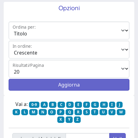
Opzioni
Ordina per:
In ordine:
Risultati/Pagina
Vai a:
0-9
A
B
C
D
E
F
G
H
I
J
K
L
M
N
O
P
Q
R
S
T
U
V
W
X
Y
Z