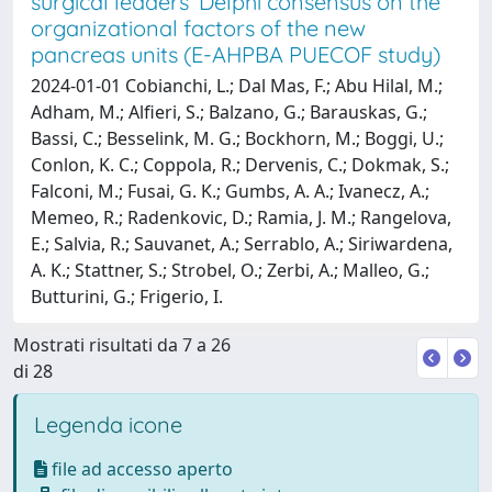
surgical leaders’ Delphi consensus on the
organizational factors of the new
pancreas units (E-AHPBA PUECOF study)
2024-01-01 Cobianchi, L.; Dal Mas, F.; Abu Hilal, M.;
Adham, M.; Alfieri, S.; Balzano, G.; Barauskas, G.;
Bassi, C.; Besselink, M. G.; Bockhorn, M.; Boggi, U.;
Conlon, K. C.; Coppola, R.; Dervenis, C.; Dokmak, S.;
Falconi, M.; Fusai, G. K.; Gumbs, A. A.; Ivanecz, A.;
Memeo, R.; Radenkovic, D.; Ramia, J. M.; Rangelova,
E.; Salvia, R.; Sauvanet, A.; Serrablo, A.; Siriwardena,
A. K.; Stattner, S.; Strobel, O.; Zerbi, A.; Malleo, G.;
Butturini, G.; Frigerio, I.
Mostrati risultati da 7 a 26
di 28
Legenda icone
file ad accesso aperto