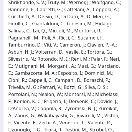
Shrikhande, S. V.; Truty, M.; Werner, J.; Wolfgang, C.;
Bannone, E.; Capretti, G.; Cattelani, A.; Coppola, A.;
Cucchetti, A.; De Sio, D.; Di Dato, A.; Di Meo, G.;
Fiorillo, C.; Gianfaldoni, C.; Ginesini, M.; Hidalgo
Salinas, C.; Lai, Q.; Miccoli, M.; Montorsi, R.;
Pagnanelli, M.; Poli, A.; Ricci, C.; Sucameli, F.;
Tamburrino, D.; Viti, V.; Cameron, J.; Clavien, P. -A.;
Asbun, H. J.; Volterran, D.; Vasile, E.; Tortora, G.;
Silvestris, N.; Rotondo, M. I.; Reni, M.; Paiar, F.; Neri,
E.; Mutignani, M.; Morganti, A.; Masi, G.; Marciano,
E.; Gambacorta, M. A.; Esposito, I.; Dominici, M.;
Cioni, R.; Cappelli, C.; Campani, D.; Boraschi, P.;
Trivella, M. G.; Ferrari, V.; Bozzi, G.; Silva, D. S.;
Portolani, N.; Nealon, W.; Montorsi, M.; Michelassi,
F.; Konlon, K. C.; Frigerio, I.; Dervenis, C.; Davide, J.;
D'Andrea, V.; Coppola, R.; Zyromski, N. J.; Zureikat,
A.; Zanus, G.; Wakabayashi, G.; Vivarelli, M.; Vistoli,
F.; Vicente, E.; Zerbi, A.; Veneroni, L.; Valente, R.;
Uzunoglo, F. G.; Troisi, R.; Testini, M.; Strobel, O.;