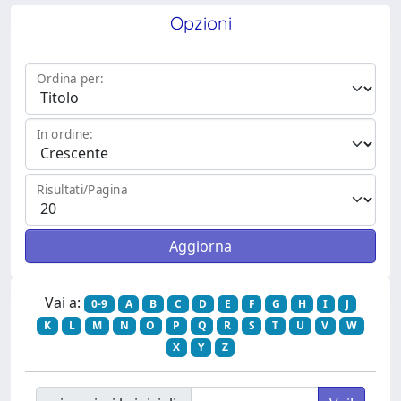
Opzioni
Ordina per:
In ordine:
Risultati/Pagina
Vai a:
0-9
A
B
C
D
E
F
G
H
I
J
K
L
M
N
O
P
Q
R
S
T
U
V
W
X
Y
Z