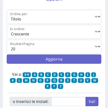
Ordina per:
In ordine:
Risultati/Pagina
Vai a:
0-9
A
B
C
D
E
F
G
H
I
J
K
L
M
N
O
P
Q
R
S
T
U
V
W
X
Y
Z
o inserisci le iniziali: