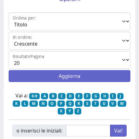
Ordina per:
In ordine:
Risultati/Pagina
Vai a:
0-9
A
B
C
D
E
F
G
H
I
J
K
L
M
N
O
P
Q
R
S
T
U
V
W
X
Y
Z
o inserisci le iniziali: