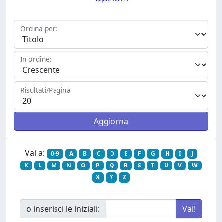
Ordina per:
In ordine:
Risultati/Pagina
Vai a:
0-9
A
B
C
D
E
F
G
H
I
J
K
L
M
N
O
P
Q
R
S
T
U
V
W
X
Y
Z
o inserisci le iniziali: