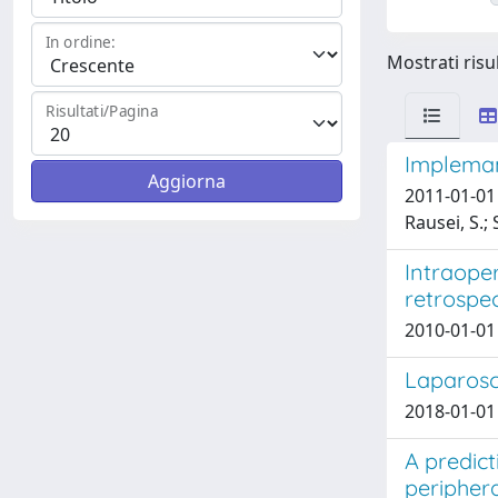
In ordine:
Mostrati risul
Risultati/Pagina
Impleman
2011-01-01 
Rausei, S.; 
Intraoper
retrospec
2010-01-01 
Laparosco
2018-01-01 D
A predict
periphera