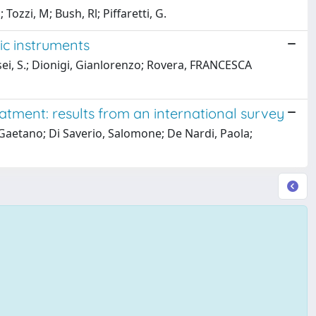
Tozzi, M; Bush, Rl; Piffaretti, G.
ic instruments
usei, S.; Dionigi, Gianlorenzo; Rovera, FRANCESCA
eatment: results from an international survey
 Gaetano; Di Saverio, Salomone; De Nardi, Paola;