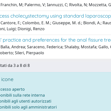
Franchin, M; Palermo, V; Iannuzzi, C; Rivolta, N; Mozzetta, G; 
ccess cholecystectomy using standard laparoscop
Cantore, F.; Colombo, E. M.; Giuseppe, M. d.; Biondi, A.; Ra
i, Luigi; Dionigi, Renzo
 practice and preferences for the anal fissure tr
Balla, Andrea; Saraceno, Federica; Shalaby, Mostafa; Gallo,
Roberto; Sileri, Pierpaolo
tati da 3 a 8 di 8
 icone
accesso aperto
ponibili sulla rete interna
onibili agli utenti autorizzati
onibili solo agli amministratori