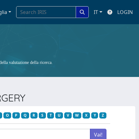
glia
IT
LOGIN
ella valutazione della ricerca.
URGERY
O
P
Q
R
S
T
U
V
W
X
Y
Z