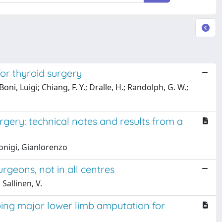
or thyroid surgery
oni, Luigi; Chiang, F. Y.; Dralle, H.; Randolph, G. W.;
gery: technical notes and results from a
Dionigi, Gianlorenzo
urgeons, not in all centres
 Sallinen, V.
going major lower limb amputation for