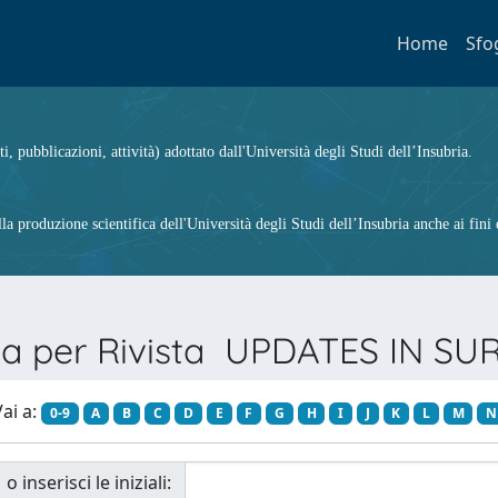
Home
Sfo
ti, pubblicazioni, attività) adottato dall'Università degli Studi dell’Insubria.
 produzione scientifica dell'Università degli Studi dell’Insubria anche ai fini d
ia per Rivista UPDATES IN S
ai a:
0-9
A
B
C
D
E
F
G
H
I
J
K
L
M
N
o inserisci le iniziali: