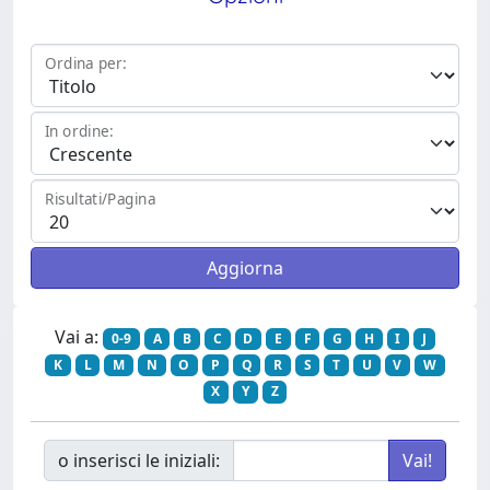
Ordina per:
In ordine:
Risultati/Pagina
Vai a:
0-9
A
B
C
D
E
F
G
H
I
J
K
L
M
N
O
P
Q
R
S
T
U
V
W
X
Y
Z
o inserisci le iniziali: