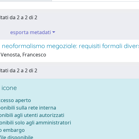
tati da 2 a 2 di 2
esporta metadati
el neoformalismo megoziale: requisiti formali divers
 Venosta, Francesco
tati da 2 a 2 di 2
 icone
accesso aperto
ponibili sulla rete interna
onibili agli utenti autorizzati
onibili solo agli amministratori
to embargo
ile disponibile