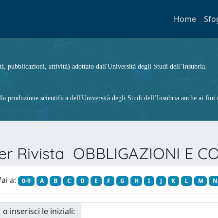
Home
Sfo
ti, pubblicazioni, attività) adottato dall'Università degli Studi dell’Insubria.
 produzione scientifica dell'Università degli Studi dell’Insubria anche ai fini d
per Rivista OBBLIGAZIONI E 
ai a:
0-9
A
B
C
D
E
F
G
H
I
J
K
L
M
N
o inserisci le iniziali: