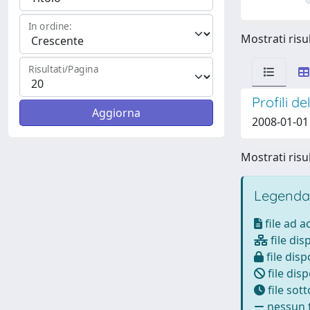
In ordine:
Mostrati risul
Risultati/Pagina
Profili d
2008-01-01
Mostrati risul
Legenda
file ad 
file dis
file disp
file disp
file sot
nessun f