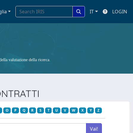
glia
IT
LOGIN
ella valutazione della ricerca.
CONTRATTI
O
P
Q
R
S
T
U
V
W
X
Y
Z