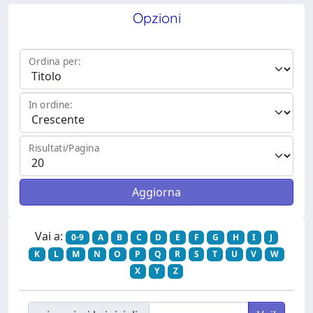
Opzioni
Ordina per:
In ordine:
Risultati/Pagina
Vai a:
0-9
A
B
C
D
E
F
G
H
I
J
K
L
M
N
O
P
Q
R
S
T
U
V
W
X
Y
Z