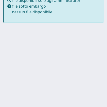
file disponibili solo agli amministratori
file sotto embargo
nessun file disponibile
Powered by
IRIS
-
about IRIS
-
Utilizzo dei cookie
-
Privacy
Copyright © 2026