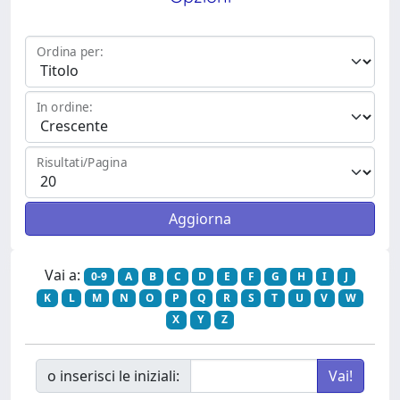
Ordina per:
In ordine:
Risultati/Pagina
Vai a:
0-9
A
B
C
D
E
F
G
H
I
J
K
L
M
N
O
P
Q
R
S
T
U
V
W
X
Y
Z
o inserisci le iniziali: