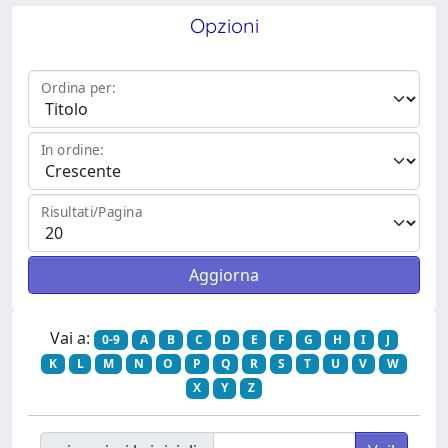
Opzioni
Ordina per:
In ordine:
Risultati/Pagina
Vai a:
0-9
A
B
C
D
E
F
G
H
I
J
K
L
M
N
O
P
Q
R
S
T
U
V
W
X
Y
Z