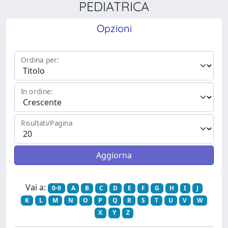
PEDIATRICA
Opzioni
Ordina per:
In ordine:
Risultati/Pagina
Vai a:
0-9
A
B
C
D
E
F
G
H
I
J
K
L
M
N
O
P
Q
R
S
T
U
V
W
X
Y
Z