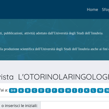
Home
Sfo
ti, pubblicazioni, attività) adottato dall'Università degli Studi dell’Insubria.
 produzione scientifica dell'Università degli Studi dell’Insubria anche ai fini d
Rivista L'OTORINOLARINGOLOG
ai a:
0-9
A
B
C
D
E
F
G
H
I
J
K
L
M
N
o inserisci le iniziali: