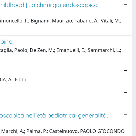
 childhood [La chirurgia endoscopica
ello, F.; Bignami, Maurizio; Tabano, A.; Vitali, M.;
bino.
taglia, Paolo; De Zen, M.; Emanuelli, E.; Sammarchi, L.;
; A., Fibbi
scopica nell’età pediatrica: generalità,
, P.; Marchi, A.; Palma, P.; Castelnuovo, PAOLO GIOCONDO