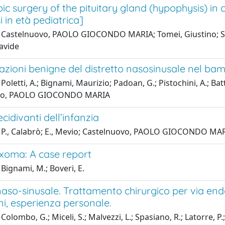
c surgery of the pituitary gland (hypophysis) in
si in età pediatrica]
 Castelnuovo, PAOLO GIOCONDO MARIA; Tomei, Giustino; Simonc
Davide
zioni benigne del distretto nasosinusale nel bam
Poletti, A.; Bignami, Maurizio; Padoan, G.; Pistochini, A.; Bat
vo, PAOLO GIOCONDO MARIA
ecidivanti dell’infanzia
 P., Calabrò; E., Mevio; Castelnuovo, PAOLO GIOCONDO MARIA
ixoma: A case report
Bignami, M.; Boveri, E.
naso-sinusale. Trattamento chirurgico per via endo
ni, esperienza personale.
Colombo, G.; Miceli, S.; Malvezzi, L.; Spasiano, R.; Latorre