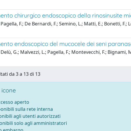
mento chirurgico endoscopico della rinosinusite m
Pagella, F.; De Bernardi, F.; Semino, L.; Matti, E.; Bonetti,
mento endoscopico del mucocele dei seni paranasal
 Delù, G.; Malvezzi, L.; Pagella, F.; Montevecchi, F.; Bign
tati da 3 a 13 di 13
 icone
accesso aperto
ponibili sulla rete interna
onibili agli utenti autorizzati
onibili solo agli amministratori
to embargo