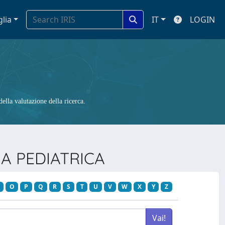
glia
IT
LOGIN
ella valutazione della ricerca.
IA PEDIATRICA
O
P
Q
R
S
T
U
V
W
X
Y
Z