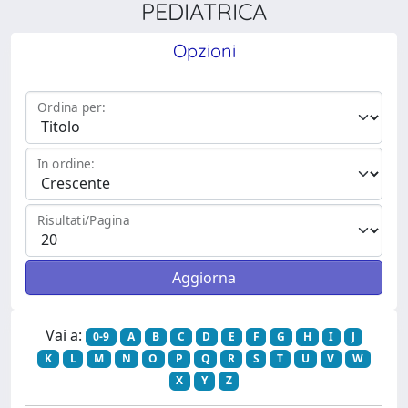
PEDIATRICA
Opzioni
Ordina per:
In ordine:
Risultati/Pagina
Vai a:
0-9
A
B
C
D
E
F
G
H
I
J
K
L
M
N
O
P
Q
R
S
T
U
V
W
X
Y
Z